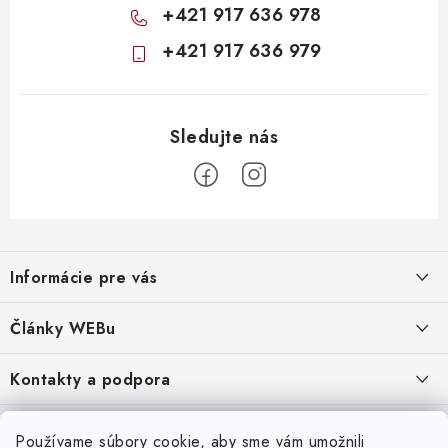
+421 917 636 978
+421 917 636 979
Z
á
Informácie pre vás
p
ä
Obchodné podmienky
Články WEBu
t
Ochrana osobných údajov
i
Dôležité oznamy
Kontakty a podpora
16.6.2026
e
Moja objednávka
Predajňa a sídlo spoločnosti
Servisné služby
Odstúpenie od zmluvy
Nákup na splátky
Používame súbory cookie, aby sme vám umožnili
2.8.2022