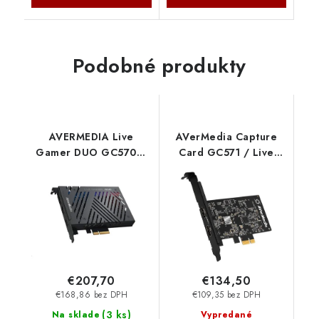
Podobné produkty
AVERMEDIA Live
AVerMedia Capture
Gamer DUO GC570D,
Card GC571 / Live
duální střihová karta,
Streamer ULTRA HD
PCI-E, 2x HDMI, Full
Black AverMedia
HD, 2160p, MPEG 4,
RGB podsvícení
AverMedia
€207,70
€134,50
€168,86 bez DPH
€109,35 bez DPH
(
3 ks
)
Na sklade
Vypredané