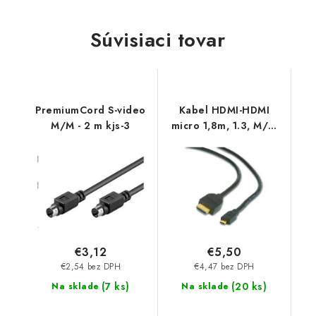
Súvisiaci tovar
PremiumCord S-video
Kabel HDMI-HDMI
M/M - 2 m kjs-3
micro 1,8m, 1.3, M/M
stíněný,zl.,č CC-HDMID-
6 Gembird
€3,12
€5,50
€2,54 bez DPH
€4,47 bez DPH
(
7 ks
)
(
20 ks
)
Na sklade
Na sklade