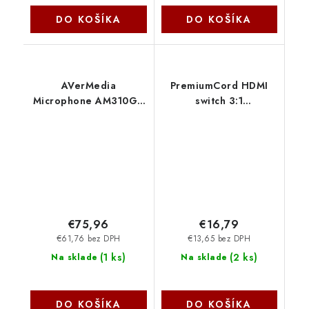
DO KOŠÍKA
DO KOŠÍKA
AVerMedia
PremiumCord HDMI
Microphone AM310G2
switch 3:1
/ VERSATI go Black
plastový,dálkové ovl.
AverMedia
khswit31c
€75,96
€16,79
€61,76 bez DPH
€13,65 bez DPH
(
1 ks
)
(
2 ks
)
Na sklade
Na sklade
DO KOŠÍKA
DO KOŠÍKA