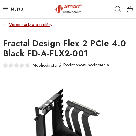
Prejsť
Hľad
na
obsah
Video karty a adaptéry
NOTEBOOKY
Fractal Design Flex 2 PCIe 4.0
MOBILNÉ ZARIADENIA
Black FD-A-FLX2-001
PC A KOMPONENTY
Podrobnosti hodnotenia
Neohodnotené
PERIFÉRIE
TLAČIARNE
SIETE
ELEKTRONIKA