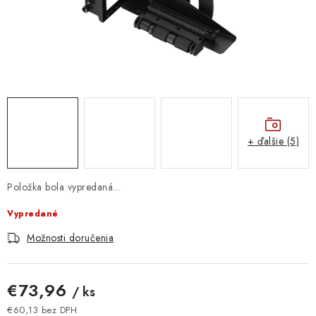
DOMÁCNOSŤ
: DOBRÁ CENA
: PREDAJŇA ZV
: OBĽÚBENÉ PRODUKTY
+ ďalšie (5)
: TOP PRODUKTY
: NOVÉ PRODUKTY
Položka bola vypredaná…
Vypredané
ZNAČKY
Možnosti doručenia
Obchodné podmienky
Ochrana osobných údajov
Moja objednávka
Odstúpenie od zmluvy
€73,96
/ ks
Formuláre na stiahnutie
Napíšte nám
€60,13 bez DPH