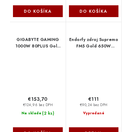
DO KOŠÍKA
DO KOŠÍKA
GIGABYTE GAMING
Endorfy zdroj Supremo
1000W 80PLUS Gold
FM5 Gold 650W
Modular white GP-
EY7A007 SilentiumPC
GME1000GM PG5 ICE
Gigabyte
€153,70
€111
€124,96 bez DPH
€90,24 bez DPH
(
2 ks
)
Na sklade
Vypredané