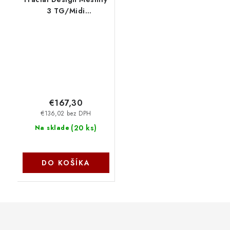
3 TG/Midi
Tower/Transpar./
Čierna FD-C-MES3A-06
€167,30
€136,02 bez DPH
(
20 ks
)
Na sklade
DO KOŠÍKA