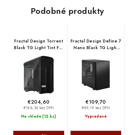
Podobné produkty
Fractal Design Torrent
Fractal Design Define 7
Black TG Light Tint FD-
Nano Black TG Light
C-TOR1A-01
Tint FD-C-DEF7N-02
€204,60
€109,70
€166,34 bez DPH
€89,19 bez DPH
(
15 ks
)
Na sklade
Vypredané