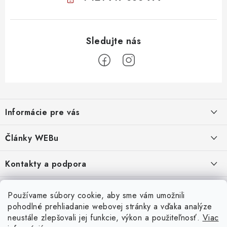
Z
á
Informácie pre vás
p
ä
Obchodné podmienky
Články WEBu
t
Ochrana osobných údajov
i
Dôležité oznamy
Kontakty a podpora
16.6.2026
e
Moja objednávka
Predajňa a sídlo spoločnosti
Servisné služby
Odstúpenie od zmluvy
Nákup na splátky
Používame súbory cookie, aby sme vám umožnili
2.8.2022
23.10.2022
pohodlné prehliadanie webovej stránky a vďaka analýze
Formuláre na stiahnutie
Servis a služby pre Vás
Doprava - UPS
Doprava - Packeta
Splátky - Home Credit
neustále zlepšovali jej funkcie, výkon a použiteľnosť.
Viac
Doprava a Platba
5.3.2022
Ako nakupovať