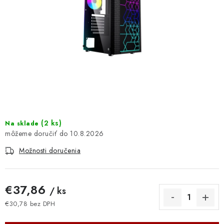
DOMÁCNOSŤ
: DOBRÁ CENA
: PREDAJŇA ZV
: OBĽÚBENÉ PRODUKTY
: TOP PRODUKTY
(
2 ks
)
Na sklade
: NOVÉ PRODUKTY
10.8.2026
Možnosti doručenia
ZNAČKY
Obchodné podmienky
Ochrana osobných údajov
€37,86
/ ks
Moja objednávka
Odstúpenie od zmluvy
€30,78 bez DPH
Jednotková cena:
Formuláre na stiahnutie
Napíšte nám