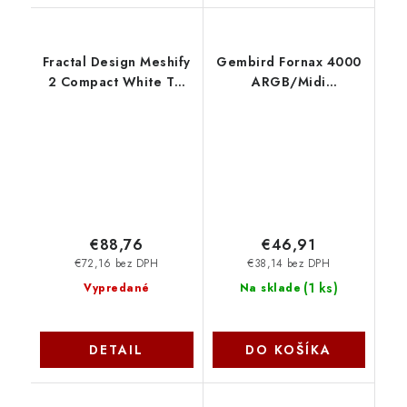
Fractal Design Meshify
Gembird Fornax 4000
2 Compact White TG
ARGB/Midi
Clear Tint FD-C-MES2C-
Tower/Transpar./Bílá
05
CCC-FC-4000W
€88,76
€46,91
€72,16 bez DPH
€38,14 bez DPH
(
1 ks
)
Vypredané
Na sklade
DETAIL
DO KOŠÍKA