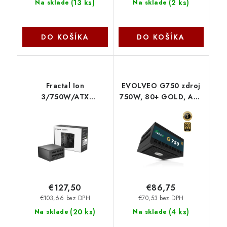
(
13 ks
)
(
2 ks
)
Na sklade
Na sklade
DO KOŠÍKA
DO KOŠÍKA
Fractal Ion
EVOLVEO G750 zdroj
3/750W/ATX
750W, 80+ GOLD, ATX
3.1/80PLUS
3.1, aPFC, 140 mm
Gold/Modular/Retail
ventilátor G750-BK
FD-P-IA3G-750 Fractal
Evolveo
Design
€127,50
€86,75
€103,66 bez DPH
€70,53 bez DPH
(
20 ks
)
(
4 ks
)
Na sklade
Na sklade