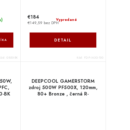
€184
s
)
Vypredané
€149,59 bez DPH
DETAIL
ÍKA
Kód:
G850-BK
Kód:
FD-P-IA3G-100
650W,
DEEPCOOL GAMERSTORM
PFC,
zdroj 500W PF500X, 120mm,
0-BK
80+ Bronze , černá R-
PF500X-HD0B-JGEU