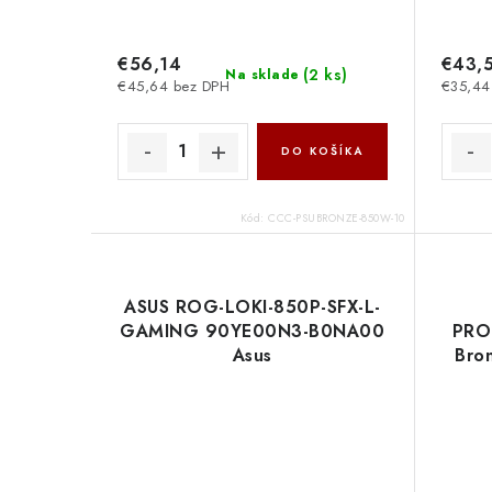
€56,14
€43,
(
2 ks
)
Na sklade
€45,64 bez DPH
€35,44
DO KOŠÍKA
Kód:
CCC-PSUBRONZE-850W-10
ASUS ROG-LOKI-850P-SFX-L-
GAMING 90YE00N3-B0NA00
PRO
Asus
Bro