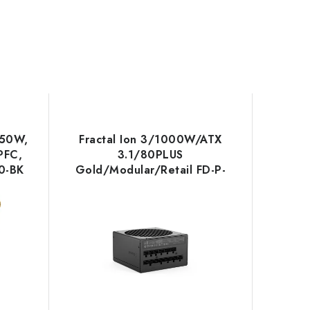
850W,
Fractal Ion 3/1000W/ATX
PFC,
3.1/80PLUS
0-BK
Gold/Modular/Retail FD-P-
IA3G-100 Fractal Design