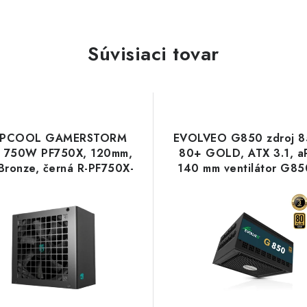
Súvisiaci tovar
EPCOOL GAMERSTORM
EVOLVEO G850 zdroj 
j 750W PF750X, 120mm,
80+ GOLD, ATX 3.1, a
Bronze, černá R-PF750X-
140 mm ventilátor G85
D0B-JGEU Deepcool
Evolveo