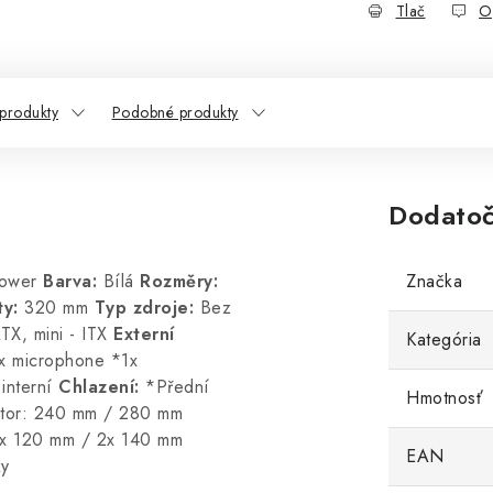
Tlač
O
 produkty
Podobné produkty
Dodatoč
Tower
Barva:
Bílá
Rozměry:
Značka
y:
320 mm
Typ zdroje:
Bez
TX, mini - ITX
Externí
Kategória
x microphone *1x
interní
Chlazení:
*Přední
Hmotnosť
iator: 240 mm / 280 mm
 2x 120 mm / 2x 140 mm
EAN
ky