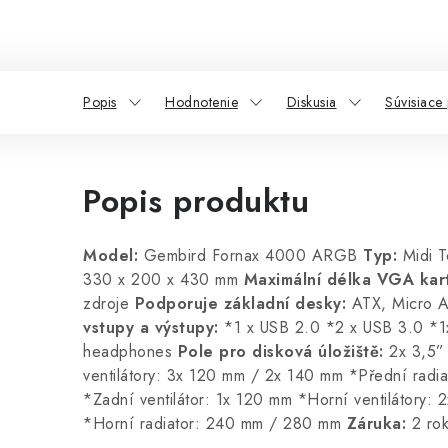
Popis
Hodnotenie
Diskusia
Súvisiace
Popis produktu
Model:
Gembird Fornax 4000 ARGB
Typ:
Midi 
330 x 200 x 430 mm
Maximální délka VGA kart
zdroje
Podporuje základní desky:
ATX, Micro A
vstupy a výstupy:
*1 x USB 2.0 *2 x USB 3.0 *1
headphones
Pole pro disková úložiště:
2x 3,5” 
ventilátory: 3x 120 mm / 2x 140 mm *Přední rad
*Zadní ventilátor: 1x 120 mm *Horní ventilátory:
*Horní radiator: 240 mm / 280 mm
Záruka:
2 ro