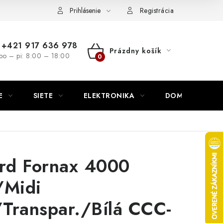
nutie
Napíšte nám
Prihlásenie
Registrácia
+421 917 636 978
Prázdny košík
po – pi: 8:00 – 18:00
NÁKUPNÝ
KOŠÍK
E
SIETE
ELEKTRONIKA
DOMÁCNOSŤ
rd Fornax 4000
Midi
Transpar./Bílá CCC-