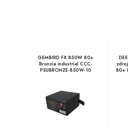
GEMBIRD FX 850W 80+
DE
Bronzia industrial CCC-
zdro
PSUBRONZE-850W-10
80+ 
Gembird
H