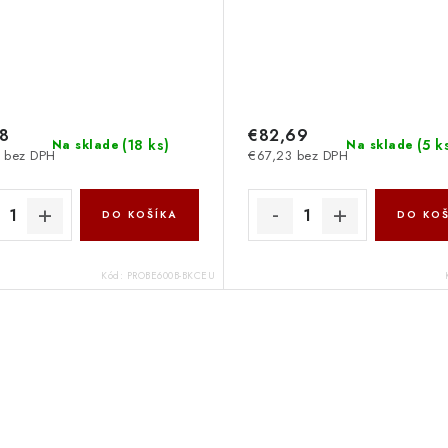
98
€82,69
(
18 ks
)
(
5 k
Na sklade
Na sklade
 bez DPH
€67,23 bez DPH
DO KOŠÍKA
DO KOŠ
Kód:
PROBE600B-BKCEU