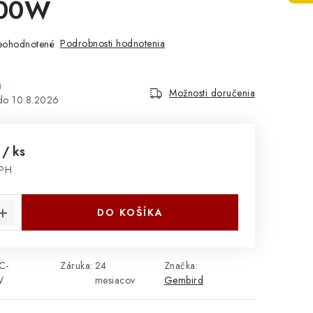
000W
Podrobnosti hodnotenia
eohodnotené
)
Možnosti doručenia
10.8.2026
1
/ ks
DPH
cena:
DO KOŠÍKA
C-
Záruka
:
24
Značka:
W
mesiacov
Gembird