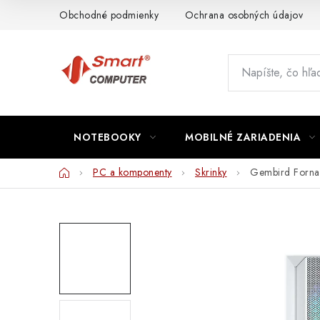
Prejsť
Obchodné podmienky
Ochrana osobných údajov
na
obsah
NOTEBOOKY
MOBILNÉ ZARIADENIA
Domov
PC a komponenty
Skrinky
Gembird Forn