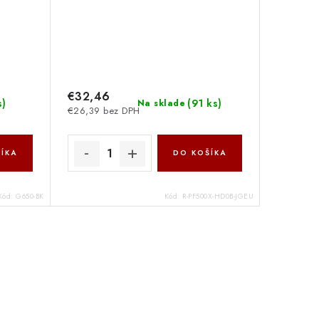
€32,46
s
)
(
91 ks
)
Na sklade
€26,39 bez DPH
ÍKA
DO KOŠÍKA
Kód:
G650-BK
Kód:
R-PF500X-HD0B-JGEU