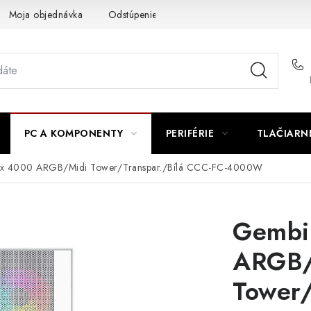
Moja objednávka
Odstúpenie od zmluvy
Formuláre na stiah
PC A KOMPONENTY
PERIFÉRIE
TLAČIARN
ax 4000 ARGB/Midi Tower/Transpar./Bílá CCC-FC-4000W
Gembi
ARGB/
Tower/