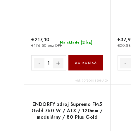
€217,10
€37,
(
2 ks
)
Na sklade
€176,50 bez DPH
€30,88
DO KOŠÍKA
Kód:
90YE00N3-B0NA00
ENDORFY zdroj Supremo FM5
Gold 750 W / ATX / 120mm /
modulárny / 80 Plus Gold
EY7A008 SilentiumPC