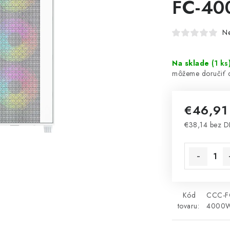
FC-4
N
Na sklade
(
1 ks
€46,9
€38,14 bez 
Jednotková 
Kód
CCC-F
tovaru:
4000