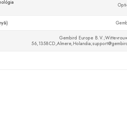
nológia
Opti
yši)
Gemb
Gembird Europe B.V.;Wittevrou
56,1358CD,Almere,Holandia;support@gembird