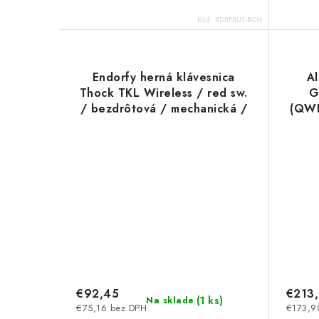
Kód:
BD5F5UT-BCM
Endorfy herná klávesnica
Al
Thock TKL Wireless / red sw.
G
/ bezdrôtová / mechanická /
(QWE
US layout / čierna aRGB
EY5A080 SilentiumPC
€92,45
€213
(
1 ks
)
Na sklade
€75,16 bez DPH
€173,9