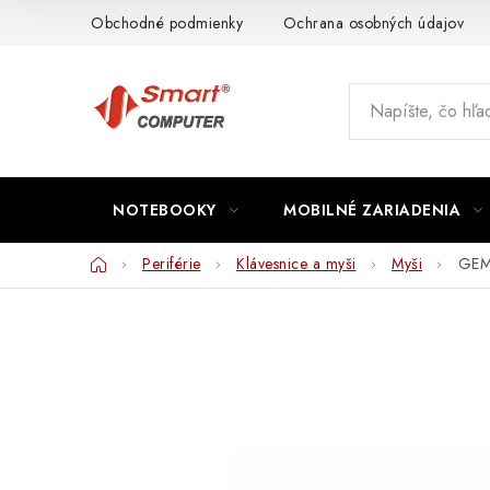
Prejsť
Obchodné podmienky
Ochrana osobných údajov
na
obsah
NOTEBOOKY
MOBILNÉ ZARIADENIA
Domov
Periférie
Klávesnice a myši
Myši
GEMB