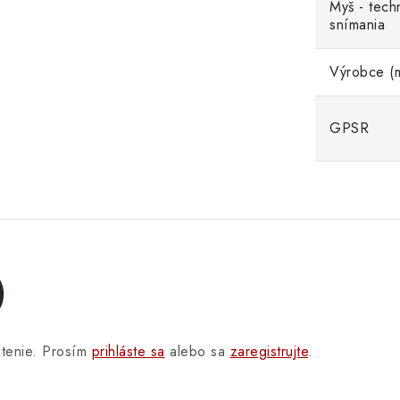
Myš - tech
snímania
Výrobce (m
GPSR
)
otenie. Prosím
prihláste sa
alebo sa
zaregistrujte
.