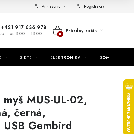
nutie
Napíšte nám
Prihlásenie
Registrácia
+421 917 636 978
Prázdny košík
po – pi: 8:00 – 18:00
NÁKUPNÝ
KOŠÍK
E
SIETE
ELEKTRONIKA
DOMÁCNOSŤ
 myš MUS-UL-02,
á, černá,
 USB Gembird