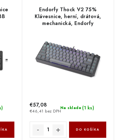
nice
Endorfy Thock V2 75%
BB
Klávesnice, herní, drátová,
mechanická, Endorfy
Red,CZ/SK layout, 75%
velikost, ARGB, hliník,
USB,šedá EY5C017
€57,08
s
)
(
1 ks
)
Na sklade
€46,41 bez DPH
ÍKA
DO KOŠÍKA