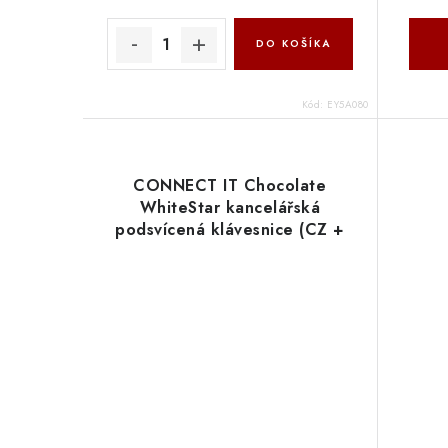
DO KOŠÍKA
Kód:
EY5A080
CONNECT IT Chocolate
WhiteStar kancelářská
podsvícená klávesnice (CZ +
SK verze) WHITE CKB-5052-
CS Connect IT