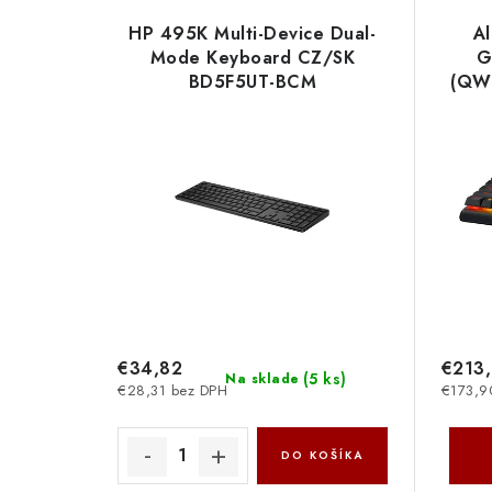
HP 495K Multi-Device Dual-
Al
Mode Keyboard CZ/SK
G
BD5F5UT-BCM
(QWE
M
€34,82
€213
(
5 ks
)
Na sklade
€28,31 bez DPH
€173,9
DO KOŠÍKA