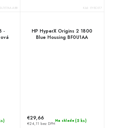
3L1E7AA-ABB
Kód:
EY5C017
 -
HP HyperX Origins 2 1800
tová
Blue Housing BF0U1AA
€29,66
ks
)
(
5 ks
)
Na sklade
€24,11 bez DPH