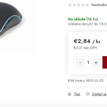
Neohodno
Na sklade
(
16 ks
)
7.8.
€2,84
/ ks
€2,31 bez DPH
Jednotková cena:
Kód tovaru:
MUS-UL-02
Tlač
Opýtať sa