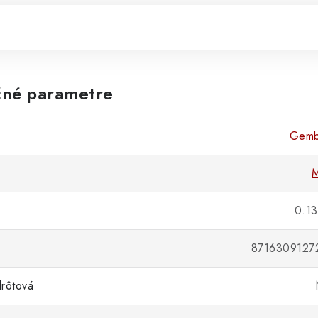
né parametre
Gemb
M
0.13
8716309127
rôtová