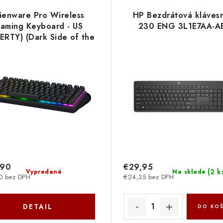
ienware Pro Wireless
HP Bezdrátová kláves
aming Keyboard - US
230 ENG 3L1E7AA-A
RTY) (Dark Side of the
oon) 545-BBFQ Dell
,90
€29,95
(
2 k
Vypredané
Na sklade
0 bez DPH
€24,35 bez DPH
DETAIL
DO KOŠ