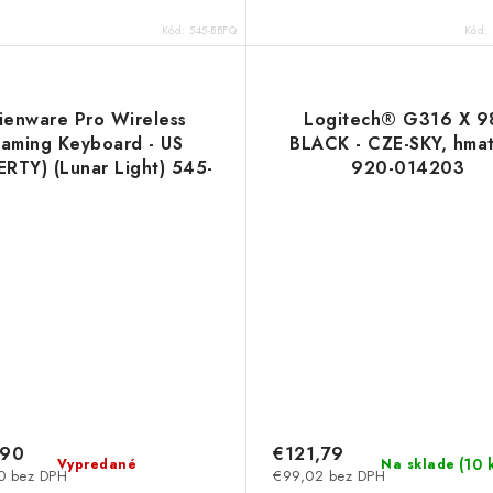
Kód:
545-BBFQ
Kód:
ienware Pro Wireless
Logitech® G316 X 98
aming Keyboard - US
BLACK - CZE-SKY, hma
RTY) (Lunar Light) 545-
920-014203
BBFR Dell
,90
€121,79
(
10 
Vypredané
Na sklade
0 bez DPH
€99,02 bez DPH