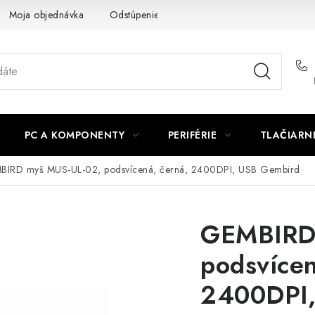
Moja objednávka
Odstúpenie od zmluvy
Formuláre na stiah
PC A KOMPONENTY
PERIFÉRIE
TLAČIARN
IRD myš MUS-UL-02, podsvícená, černá, 2400DPI, USB Gembird
GEMBIRD
podsvícen
2400DPI,