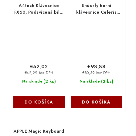
A4tech Klávesnice
Endorfy herní
FX60, Podsvícená bílá,
klávesnice Celeris
USB, CZ, šedá FX60-W-
1800, bezdrátová,
GY A4Tech
yellow switch,
mechanická, US layout,
RGB EY5A124
€52,02
€98,88
€42,29 bez DPH
€80,39 bez DPH
(
2 ks
)
(
2 ks
)
Na sklade
Na sklade
DO KOŠÍKA
DO KOŠÍKA
APPLE Magic Keyboard