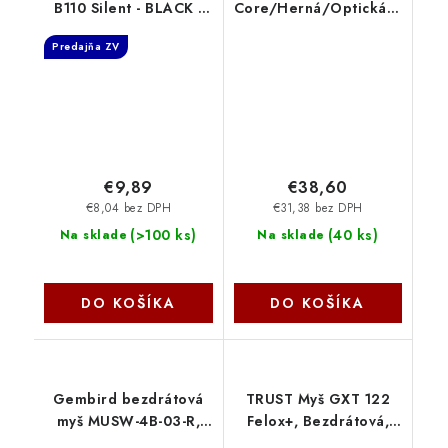
B110 Silent - BLACK -
Core/Herná/Optická/6
USB 910-005508
200 DPI/Drôtová USB/
Predajňa ZV
Čierna 4P4F8AA
HYPERX
€9,89
€38,60
€8,04 bez DPH
€31,38 bez DPH
(
>100 ks
)
(
40 ks
)
Na sklade
Na sklade
DO KOŠÍKA
DO KOŠÍKA
Gembird bezdrátová
TRUST Myš GXT 122
myš MUSW-4B-03-R,
Felox+, Bezdrátová,
červená
RGB, černá 25748