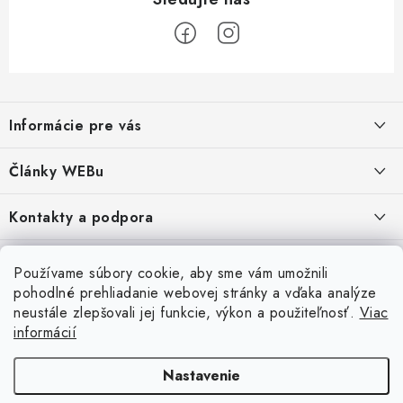
Z
á
Informácie pre vás
p
ä
Obchodné podmienky
Články WEBu
t
Ochrana osobných údajov
i
Dôležité oznamy
Kontakty a podpora
16.6.2026
e
Moja objednávka
Predajňa a sídlo spoločnosti
Servisné služby
Odstúpenie od zmluvy
Nákup na splátky
Používame súbory cookie, aby sme vám umožnili
2.8.2022
23.10.2022
pohodlné prehliadanie webovej stránky a vďaka analýze
Formuláre na stiahnutie
Servis a služby pre Vás
Doprava - UPS
Doprava - Packeta
Splátky - Home Credit
neustále zlepšovali jej funkcie, výkon a použiteľnosť.
Viac
Doprava a Platba
5.3.2022
Ako nakupovať
informácií
Napíšte nám
4.3.2022
18.3.2022
Inštalácia a servis NB
Nastavenie
WEB hosting
5.3.2022
Autorské práva
3.3.2022