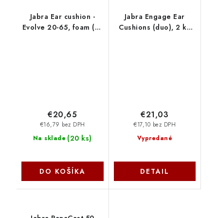
Jabra Ear cushion -
Jabra Engage Ear
Evolve 20-65, foam (10
Cushions (duo), 2 ks
ks) 14101-45
14101-72
€20,65
€21,03
€16,79 bez DPH
€17,10 bez DPH
(
20 ks
)
Na sklade
Vypredané
DO KOŠÍKA
DETAIL
Jabra PanaCast 50