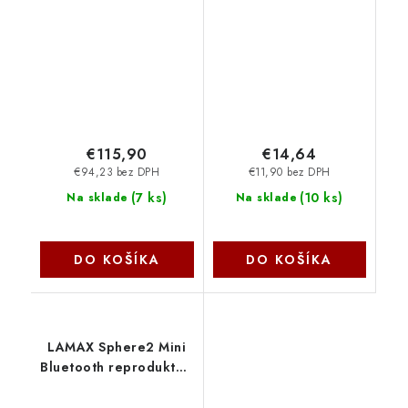
LXWSMCBRW1NBA
drevo/6W
Lamax
31730057400 Genius
€115,90
€14,64
€94,23 bez DPH
€11,90 bez DPH
(
7 ks
)
(
10 ks
)
Na sklade
Na sklade
DO KOŠÍKA
DO KOŠÍKA
LAMAX Sphere2 Mini
Bluetooth reproduktor,
USB-C
LXWSMSPR2MCBA