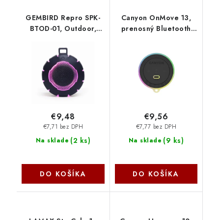
GEMBIRD Repro SPK-
Canyon OnMove 13,
BTOD-01, Outdoor,
prenosný Bluetooth
Bluetooth, 3W, RGB
reproduktor, Magsafe
LED podsvícení, černá
kompatibilný, 5W,
Gembird
600mAh, USB-C nab.,
čierny CNE-CBTSP13B
€9,48
€9,56
€7,71 bez DPH
€7,77 bez DPH
(
2 ks
)
(
9 ks
)
Na sklade
Na sklade
DO KOŠÍKA
DO KOŠÍKA