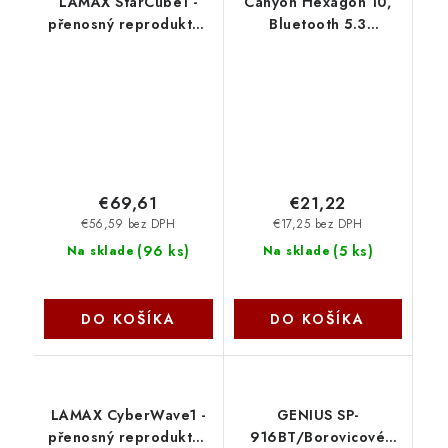
LAMAX StarCube1 -
Canyon Hexagon 10,
přenosný reproduktor
Bluetooth 5.3
LXWSMSRC1NNBA
reproduktor, USB-C,
Lamax
Card Reader, IPX5,
šedo-oranžový CNE-
CBTSP10GO
€69,61
€21,22
€56,59 bez DPH
€17,25 bez DPH
(
96 ks
)
(
5 ks
)
Na sklade
Na sklade
DO KOŠÍKA
DO KOŠÍKA
LAMAX CyberWave1 -
GENIUS SP-
přenosný reproduktor
916BT/Borovicové