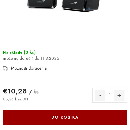
DOMÁCNOSŤ
: DOBRÁ CENA
: PREDAJŇA ZV
: OBĽÚBENÉ PRODUKTY
(
3 ks
)
Na sklade
11.8.2026
: TOP PRODUKTY
Možnosti doručenia
: NOVÉ PRODUKTY
€10,28
/ ks
ZNAČKY
€8,36 bez DPH
Jednotková cena:
Obchodné podmienky
Ochrana osobných údajov
Moja objednávka
Odstúpenie od zmluvy
DO KOŠÍKA
Formuláre na stiahnutie
Napíšte nám