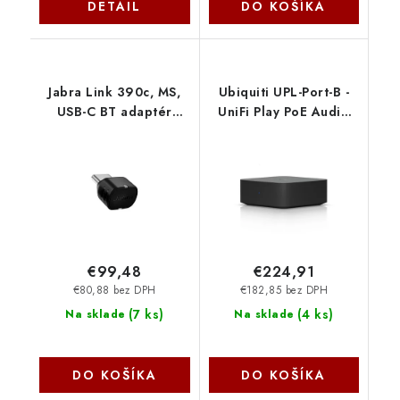
DETAIL
DO KOŠÍKA
Jabra Link 390c, MS,
Ubiquiti UPL-Port-B -
USB-C BT adaptér
UniFi Play PoE Audio
14208-44
Port, čierna
€99,48
€224,91
€80,88 bez DPH
€182,85 bez DPH
(
7 ks
)
(
4 ks
)
Na sklade
Na sklade
DO KOŠÍKA
DO KOŠÍKA