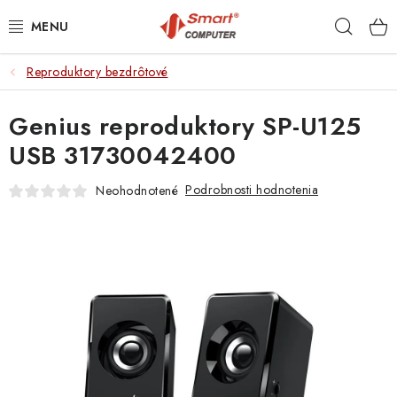
Prejsť
Hľad
na
obsah
Reproduktory bezdrôtové
NOTEBOOKY
Genius reproduktory SP-U125
MOBILNÉ ZARIADENIA
USB 31730042400
PC A KOMPONENTY
Podrobnosti hodnotenia
Neohodnotené
PERIFÉRIE
TLAČIARNE
SIETE
ELEKTRONIKA