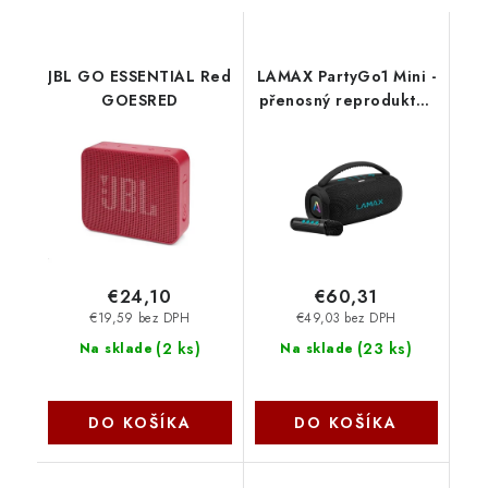
JBL GO ESSENTIAL Red
LAMAX PartyGo1 Mini -
GOESRED
přenosný reproduktor
LXPSMPGO1MIBA
Lamax
€24,10
€60,31
€19,59 bez DPH
€49,03 bez DPH
(
2 ks
)
(
23 ks
)
Na sklade
Na sklade
DO KOŠÍKA
DO KOŠÍKA