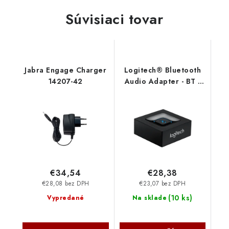
Súvisiaci tovar
Jabra Engage Charger
Logitech® Bluetooth
14207-42
Audio Adapter - BT -
EU 980-000912
€34,54
€28,38
€28,08 bez DPH
€23,07 bez DPH
(
10 ks
)
Vypredané
Na sklade