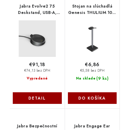
Jabra Evolve2 75
Stojan na slúchadlá
Deskstand, USB-A,
Genesis THULIUM 100,
Black 14207-73
metalický NGM-2232
€91,18
€6,86
€74,13 bez DPH
€5,58 bez DPH
(
9 ks
)
Vypredané
Na sklade
DETAIL
DO KOŠÍKA
Jabra Bezpečnostní
Jabra Engage Ear