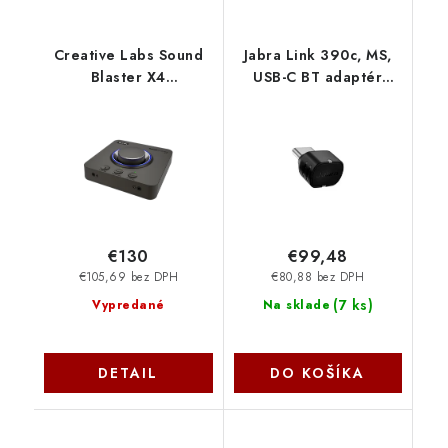
Creative Labs Sound
Jabra Link 390c, MS,
Blaster X4
USB-C BT adaptér
70SB181500000
14208-44
€130
€99,48
€105,69 bez DPH
€80,88 bez DPH
(
7 ks
)
Vypredané
Na sklade
DETAIL
DO KOŠÍKA