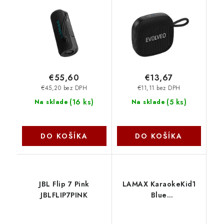
Lamax
s rádiem, černý
TOPSOUND-BK Evolveo
€55,60
€13,67
€45,20 bez DPH
€11,11 bez DPH
(
16 ks
)
(
5 ks
)
Na sklade
Na sklade
DO KOŠÍKA
DO KOŠÍKA
JBL Flip 7 Pink
LAMAX KaraokeKid1
JBLFLIP7PINK
Blue
LXWSMKARAO1TA
Lamax