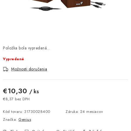
DOMÁCNOSŤ
: DOBRÁ CENA
: PREDAJŇA ZV
: OBĽÚBENÉ PRODUKTY
Položka bola vypredaná…
Vypredané
: TOP PRODUKTY
Možnosti doručenia
: NOVÉ PRODUKTY
€10,30
/ ks
ZNAČKY
€8,37 bez DPH
Jednotková cena:
Obchodné podmienky
Ochrana osobných údajov
Kód tovaru:
31730028400
Záruka
:
24 mesiacov
Moja objednávka
Odstúpenie od zmluvy
Značka:
Genius
Formuláre na stiahnutie
Napíšte nám