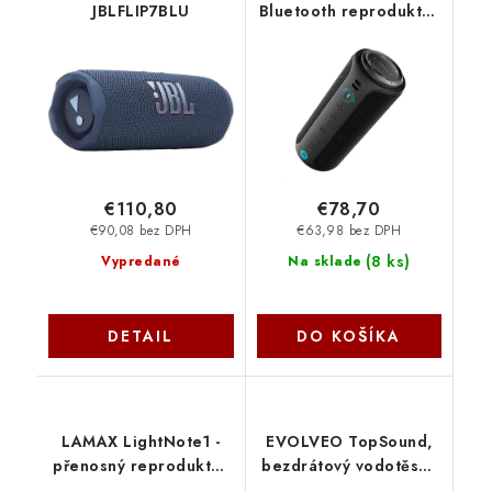
JBLFLIP7BLU
Bluetooth reproduktor
LMXSO2 Lamax
€110,80
€78,70
€90,08 bez DPH
€63,98 bez DPH
(
8 ks
)
Vypredané
Na sklade
DETAIL
DO KOŠÍKA
LAMAX LightNote1 -
EVOLVEO TopSound,
přenosný reproduktor
bezdrátový vodotěsný
LXWSMLHTN1NBA
bluetooth reproduktor