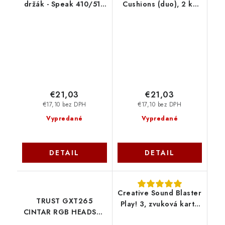
držák - Speak 410/510
Cushions (duo), 2 ks
14101-34
14101-72
€21,03
€21,03
€17,10 bez DPH
€17,10 bez DPH
Vypredané
Vypredané
DETAIL
DETAIL
Creative Sound Blaster
TRUST GXT265
Play! 3, zvuková karta
CINTAR RGB HEADSET
USB 70SB173000000
STAND 23647 Trust