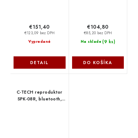
€151,40
€104,80
€123,09 bez DPH
€85,20 bez DPH
(
9 ks
)
Vypredané
Na sklade
DETAIL
DO KOŠÍKA
C-TECH reproduktor
SPK-08R, bluetooth,
baterie, USB-C,
červená C-Tech