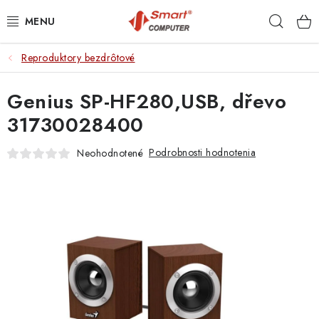
Prejsť
Hľad
na
obsah
Reproduktory bezdrôtové
NOTEBOOKY
Genius SP-HF280,USB, dřevo
MOBILNÉ ZARIADENIA
31730028400
PC A KOMPONENTY
Podrobnosti hodnotenia
Neohodnotené
PERIFÉRIE
TLAČIARNE
SIETE
ELEKTRONIKA