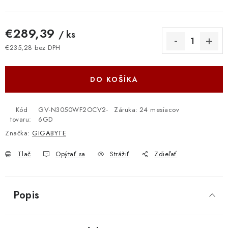
€289,39
/ ks
€235,28 bez DPH
Jednotková cena:
DO KOŠÍKA
Kód
GV-N3050WF2OCV2-
Záruka
:
24 mesiacov
tovaru:
6GD
Značka:
GIGABYTE
Tlač
Opýtať sa
Strážiť
Zdieľať
Popis