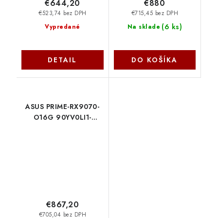
€644,20
€880
€523,74 bez DPH
€715,45 bez DPH
(
6 ks
)
Vypredané
Na sklade
DETAIL
DO KOŠÍKA
ASUS PRIME-RX9070-
O16G 90YV0LI1-
M0NA00 Asus
€867,20
€705,04 bez DPH