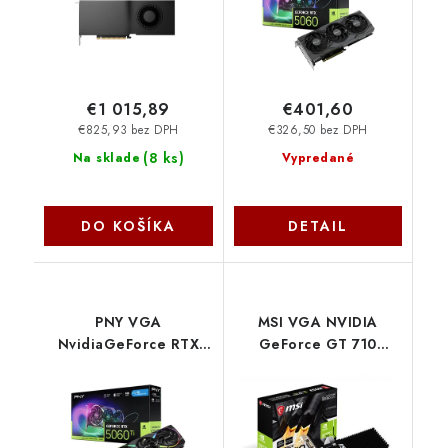
VCG50608TFXXPB1-O
€1 015,89
€401,60
€825,93 bez DPH
€326,50 bez DPH
(
8 ks
)
Na sklade
Vypredané
DO KOŠÍKA
DETAIL
PNY VGA
MSI VGA NVIDIA
NvidiaGeForce RTX
GeForce GT 710
5060 Ti 8GB ARGB
2GD3H LP, 2G DDR3,
Triple Fan OC, RTX
1xHDMI, 1xVGA, 1xDVI
5060 Ti OC, 8GB
GDDR7, 3xDP, 1xHDMI