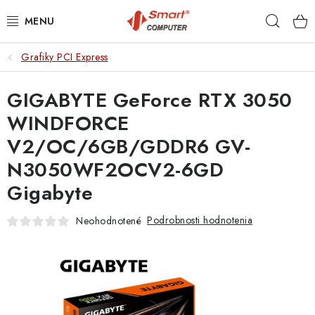
Prejsť
Hľad
na
obsah
Grafiky PCI Express
NOTEBOOKY
GIGABYTE GeForce RTX 3050
MOBILNÉ ZARIADENIA
WINDFORCE
PC A KOMPONENTY
V2/OC/6GB/GDDR6 GV-
N3050WF2OCV2-6GD
PERIFÉRIE
Gigabyte
TLAČIARNE
Podrobnosti hodnotenia
Neohodnotené
SIETE
ELEKTRONIKA