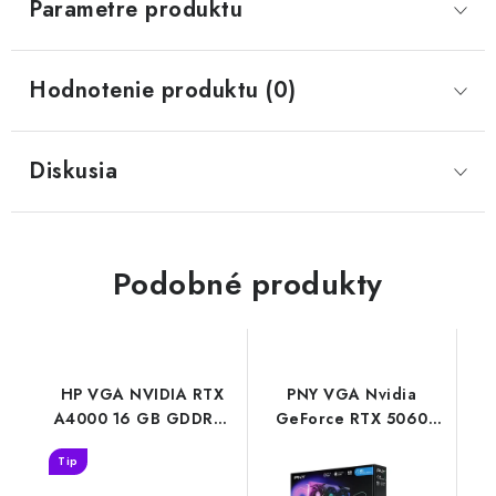
Parametre produktu
Hodnotenie produktu (0)
Diskusia
Podobné produkty
HP VGA NVIDIA RTX
PNY VGA Nvidia
A4000 16 GB GDDR6,
GeForce RTX 5060
PCIe 4.0x16 Karta, 4x
8GB ARGB, RTX 5060,
Tip
zobrazovací port
8GB GDDR7, 3xDP,
B5CH7AA
1xHDMI