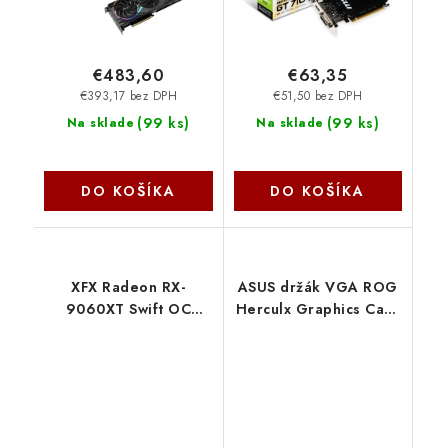
VCG5060T8TFXXPB1-O
€483,60
€63,35
€393,17 bez DPH
€51,50 bez DPH
(
99 ks
)
(
99 ks
)
Na sklade
Na sklade
DO KOŠÍKA
DO KOŠÍKA
XFX Radeon RX-
ASUS držák VGA ROG
9060XT Swift OC
Herculx Graphics Card
White Triple Fan
Holder (XH01), Bílá
Gaming Edition 16GB
90DA0023-B09000
GDDR6, 2xDP, HDMI
Asus
RX-96TS316W7