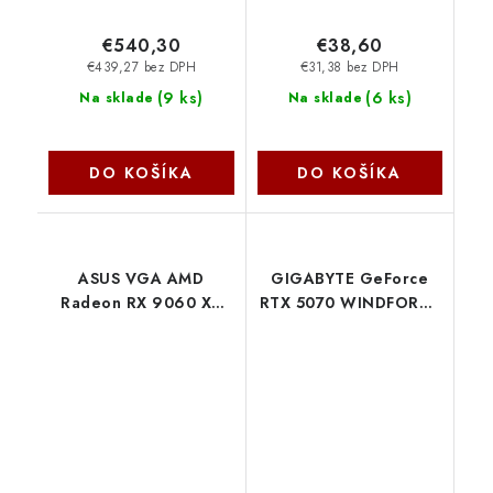
€540,30
€38,60
€439,27 bez DPH
€31,38 bez DPH
(
9 ks
)
(
6 ks
)
Na sklade
Na sklade
DO KOŠÍKA
DO KOŠÍKA
ASUS VGA AMD
GIGABYTE GeForce
Radeon RX 9060 XT
RTX 5070 WINDFORCE
TUF GAMING OC
SFF/OC/12GB/GDDR7
16GB, RX 9060 XT,
GV-N5070WF3OC-
16GB GDDR6, 2xDP,
12GD Gigabyte
1xHDMI 90YV0LF0-
M0NA00 Asus