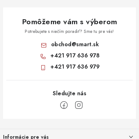
Pomôžeme vám s výberom
Potrebujete s niečím poradiť? Sme tu pre vás!
obchod
@
smart.sk
+421 917 636 978
+421 917 636 979
Z
á
Informácie pre vás