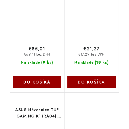
26052 Trust
Bezdrátová, černá
25730 Trust
€85,01
€21,27
€69,11 bez DPH
€17,29 bez DPH
(
9 ks
)
(
19 ks
)
Na sklade
Na sklade
DO KOŠÍKA
DO KOŠÍKA
ASUS klávesnice TUF
GAMING K1 (RA04),
membránová, US,
černá 90MP01X0-