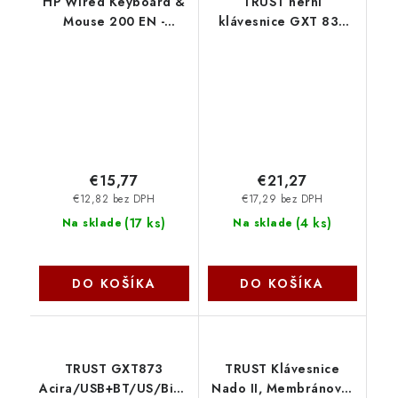
HP Wired Keyboard &
TRUST herní
Mouse 200 EN -
klávesnice GXT 835
KLÁVESNICE a MYŠ
Azor Illuminated
9DF28AA-ABB
Gaming Keyboard
CZ/SK 24166 Trust
€15,77
€21,27
€12,82 bez DPH
€17,29 bez DPH
(
17 ks
)
(
4 ks
)
Na sklade
Na sklade
DO KOŠÍKA
DO KOŠÍKA
TRUST GXT873
TRUST Klávesnice
Acira/USB+BT/US/Biela
Nado II, Membránová,