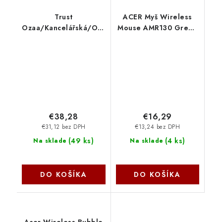
Trust
ACER Myš Wireless
Ozaa/Kancelářská/Optická/Pro
Mouse AMR130 Green
praváky/3 200
- Dual mode 2.4GHz +
DPI/Bezdrátová USB +
BT 5.2, 4 tlačítka,
Bluetooth/Modrá
800/1200/1600 dpi,
24934
USB Polling rate 125Hz
GP.MCE11.04D Acer
€38,28
€16,29
€31,12 bez DPH
€13,24 bez DPH
(
49 ks
)
(
4 ks
)
Na sklade
Na sklade
DO KOŠÍKA
DO KOŠÍKA
Acer Wireless Bubble