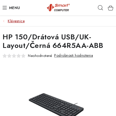
Prejsť
Hľad
na
obsah
Klávesnice
NOTEBOOKY
HP 150/Drátová USB/UK-
MOBILNÉ ZARIADENIA
Layout/Černá 664R5AA-ABB
PC A KOMPONENTY
Podrobnosti hodnotenia
Neohodnotené
PERIFÉRIE
TLAČIARNE
SIETE
ELEKTRONIKA