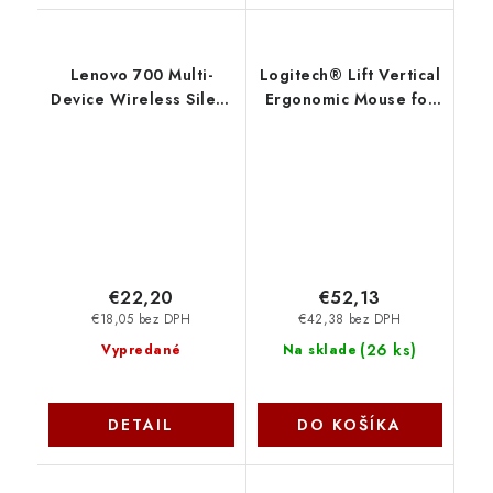
Lenovo 700 Multi-
Logitech® Lift Vertical
Device Wireless Silent
Ergonomic Mouse for
Mouse Grey
Business - GRAPHITE /
GY51S61898
BLACK - 2.4GHZ/BT -
EMEA - B2B 910-
006494
€22,20
€52,13
€18,05 bez DPH
€42,38 bez DPH
(
26 ks
)
Vypredané
Na sklade
DETAIL
DO KOŠÍKA