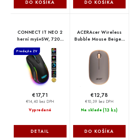
DO KOŠÍKA
DO KOŠÍKA
CONNECT IT NEO 2
ACERAcer Wireless
herní myš+SW, 7200
Bubble Mouse Beige -
DPI, černá CMO-3589-
RF2.4G, 1600 dpi,
Predajňa ZV
BK Connect IT
102x60x32 mm, 60g
bez AA baterie, retail
pack GP.MCE11.03J
€17,71
€12,78
€14,40 bez DPH
€10,39 bez DPH
(
13 ks
)
Vypredané
Na sklade
DETAIL
DO KOŠÍKA