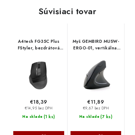
Súvisiaci tovar
A4tech FG35C Plus
Myš GEMBIRD MUSW-
FStyler, bezdrátová
ERGO-01, vertikálna,
kancelářská myš,
bezdrôtová, prijímač
2,4GHz, šedá
USB, čierna Gembird
FG35CPLUS-GY A4Tech
€18,39
€11,89
€14,95 bez DPH
€9,67 bez DPH
(
1 ks
)
(
7 ks
)
Na sklade
Na sklade