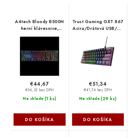
A4tech Bloody B500N
Trust Gaming GXT 867
herní klávesnice,
Acira/Drátová USB/US
podsvícená, Mecha-
layout/Černá 24882
Like Switch, USB, CZ,
černá B500N-BK
A4Tech
€44,67
€51,34
€36,32 bez DPH
€41,74 bez DPH
(
1 ks
)
(
29 ks
)
Na sklade
Na sklade
DO KOŠÍKA
DO KOŠÍKA