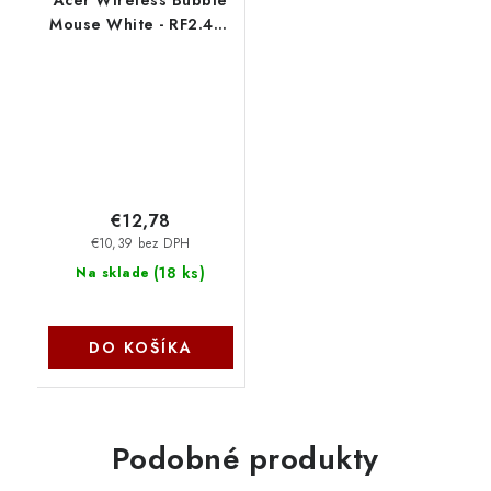
Mouse White - RF2.4G,
1600 dpi, 102x60x32
mm, 60g bez AA
baterie, retail pack
GP.MCE11.03G
€12,78
€10,39 bez DPH
(
18 ks
)
Na sklade
DO KOŠÍKA
Podobné produkty