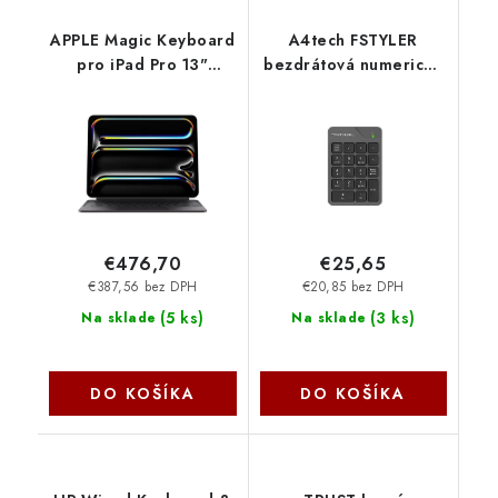
APPLE Magic Keyboard
A4tech FSTYLER
pro iPad Pro 13"
bezdrátová numerická
(2024) - slovenská -
klávesnice, USB nano,
černá mwr53sl-a Apple
šedá FGK21C-GY
A4Tech
€476,70
€25,65
€387,56 bez DPH
€20,85 bez DPH
(
5 ks
)
(
3 ks
)
Na sklade
Na sklade
DO KOŠÍKA
DO KOŠÍKA