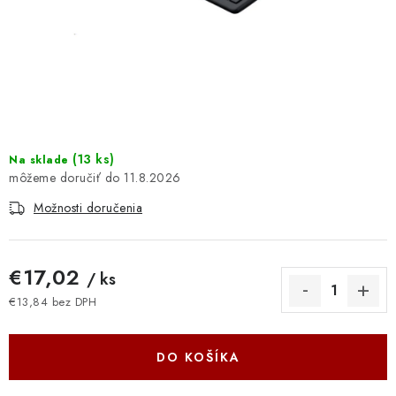
DOMÁCNOSŤ
: DOBRÁ CENA
: PREDAJŇA ZV
: OBĽÚBENÉ PRODUKTY
(
13 ks
)
Na sklade
11.8.2026
: TOP PRODUKTY
Možnosti doručenia
: NOVÉ PRODUKTY
€17,02
/ ks
ZNAČKY
€13,84 bez DPH
Jednotková cena:
Obchodné podmienky
Ochrana osobných údajov
Moja objednávka
Odstúpenie od zmluvy
DO KOŠÍKA
Formuláre na stiahnutie
Napíšte nám