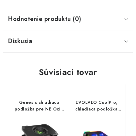
Hodnotenie produktu (0)
Diskusia
Súvisiaci tovar
Genesis chladiaca
EVOLVEO CoolPro,
podložka pre NB Oxid
chladiaca podložka
850, RGB 15.6''-17.3'',
pod notebook, 2x
5xVentilátor NHG-1858
ventilátor, RGB
podsvietenie, čierna
COOLPRO-BK Evolveo