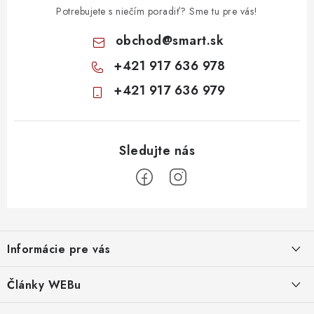
Potrebujete s niečím poradiť? Sme tu pre vás!
obchod
@
smart.sk
+421 917 636 978
+421 917 636 979
Z
á
Informácie pre vás
p
ä
Obchodné podmienky
Články WEBu
t
Ochrana osobných údajov
Dôležité oznamy