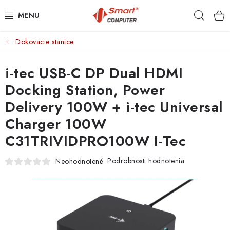
Prejsť
Hľad
na
obsah
Dokovacie stanice
NOTEBOOKY
i-tec USB-C DP Dual HDMI
MOBILNÉ ZARIADENIA
Docking Station, Power
PC A KOMPONENTY
Delivery 100W + i-tec Universal
Charger 100W
PERIFÉRIE
C31TRIVIDPRO100W I-Tec
TLAČIARNE
Podrobnosti hodnotenia
Neohodnotené
SIETE
ELEKTRONIKA