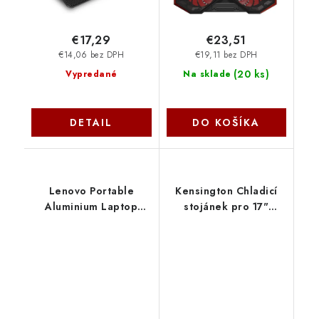
€17,29
€23,51
€14,06 bez DPH
€19,11 bez DPH
(
20 ks
)
Vypredané
Na sklade
DETAIL
DO KOŠÍKA
Lenovo Portable
Kensington Chladicí
Aluminium Laptop
stojánek pro 17"
Stand GXF0X02618
notebook Easy Riser™
(šedý) K50420EU