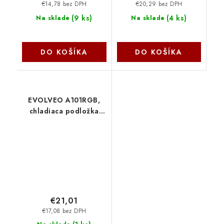
€14,78 bez DPH
€20,29 bez DPH
(
9 ks
)
(
4 ks
)
Na sklade
Na sklade
DO KOŠÍKA
DO KOŠÍKA
EVOLVEO A101RGB,
chladiaca podložka
pre notebook, 2x
ventilátor, RGB
podsvietenie DCX-
A101RGB Evolveo
€21,01
€17,08 bez DPH