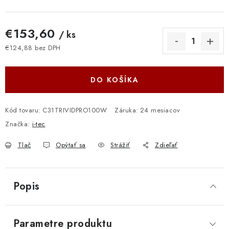
€153,60
/ ks
€124,88 bez DPH
Jednotková cena:
DO KOŠÍKA
Kód tovaru:
C31TRIVIDPRO100W
Záruka
:
24 mesiacov
Značka:
i-tec
Tlač
Opýtať sa
Strážiť
Zdieľať
Popis
Parametre produktu