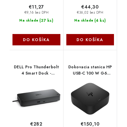
€11,27
€44,30
€9,16 bez DPH
€36,02 bez DPH
(
37 ks
)
(
4 ks
)
Na sklade
Na sklade
DO KOŠÍKA
DO KOŠÍKA
DELL Pro Thunderbolt
Dokovacia stanica HP
4 Smart Dock -
USB-C 100 W G6
SD25TB4 DELL-
9X3V1UT-ABB
SD25TB4 Dell
€282
€150,10