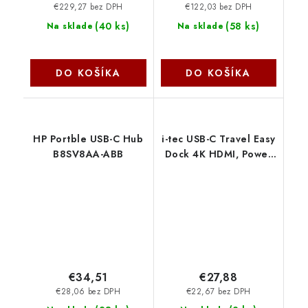
€229,27 bez DPH
€122,03 bez DPH
(
40 ks
)
(
58 ks
)
Na sklade
Na sklade
DO KOŠÍKA
DO KOŠÍKA
HP Portble USB-C Hub
i-tec USB-C Travel Easy
B8SV8AA-ABB
Dock 4K HDMI, Power
Delivery 60 W
C31TRAVELEASYDOCKPD
I-Tec
€34,51
€27,88
€28,06 bez DPH
€22,67 bez DPH