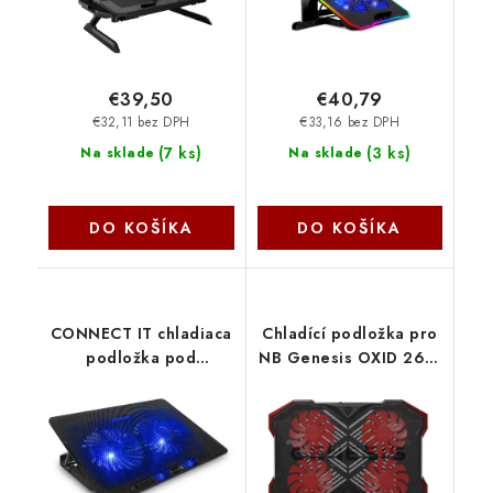
€39,50
€40,79
€32,11 bez DPH
€33,16 bez DPH
(
7 ks
)
(
3 ks
)
Na sklade
Na sklade
DO KOŠÍKA
DO KOŠÍKA
CONNECT IT chladiaca
Chladící podložka pro
podložka pod
NB Genesis OXID 260,
notebook FrostBreeze,
LED, 15,6-17,3''
čierna CCP-1910-BK
4xvětrák, 2xUSB NHG-
Connect IT
2075