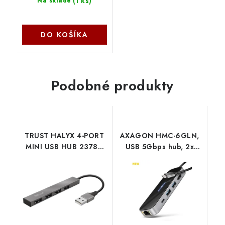
(
1 ks
)
Na sklade
DO KOŠÍKA
Podobné produkty
TRUST HALYX 4-PORT
AXAGON HMC-6GLN,
MINI USB HUB 23786
USB 5Gbps hub, 2x
Trust
USB-A, USB-C, HDMI
4k/60Hz, RJ-45 GLAN,
PD 100W, kábel USB-C
20cm Axagon