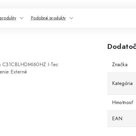
 produkty
Podobné produkty
Dodatoč
cm C31CBLHDMI60HZ I-Tec
Značka
enie:Externé
Kategória
Hmotnosť
EAN