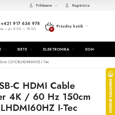
nutie
Napíšte nám
Prihlásenie
Registrácia
+421 917 636 978
Prázdny košík
po – pi: 8:00 – 18:00
NÁKUPNÝ
KOŠÍK
E
SIETE
ELEKTRONIKA
DOMÁCNOSŤ
 150cm C31CBLHDMI60HZ I-Tec
USB-C HDMI Cable
er 4K / 60 Hz 150cm
LHDMI60HZ I-Tec