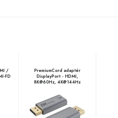
MI /
PremiumCord adaptér
MI-FD
DisplayPort - HDMI,
8K@60Hz, 4K@144Hz
Male/Female, pozlacené
konektory kportad30