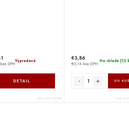
41
€3,86
(
12 
Vypredané
Na sklade
 bez DPH
€3,14 bez DPH
DETAIL
DO KOŠ
Kód:
AVC013BTBK
Kód:
A-O