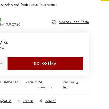
Podrobnosti hodnotenia
eohodnotené
)
Možnosti doručenia
10.8.2026
/ ks
DPH
cena:
DO KOŠÍKA
LHDMI60HZ
Záruka
:
24
Značka:
i-
mesiacov
tec
pýtať sa
Strážiť
Zdieľať