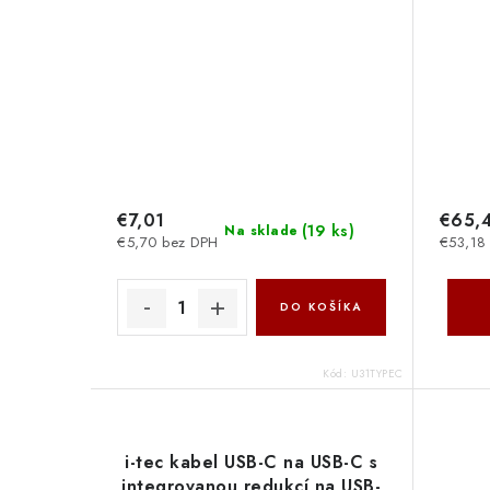
€7,01
€65,
(
19 ks
)
Na sklade
€5,70 bez DPH
€53,18
DO KOŠÍKA
Kód:
U31TYPEC
i-tec kabel USB-C na USB-C s
integrovanou redukcí na USB-