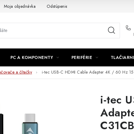
Moja objednávka
Odstúpenie od zmluvy
Formuláre na stiah
PC A KOMPONENTY
PERIFÉRIE
TLAČIARN
čovače a čítačky
i-tec USB-C HDMI Cable Adapter 4K / 60 Hz
i-tec 
Adapt
C31CB