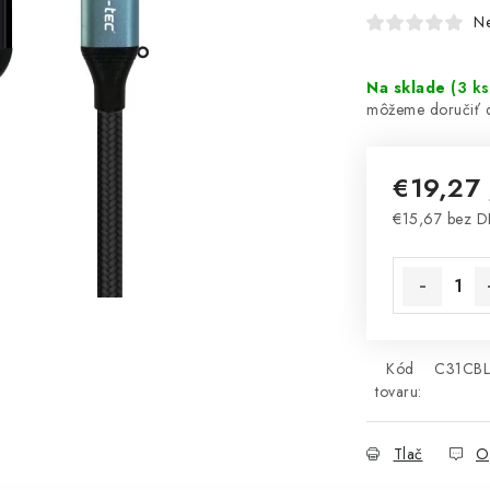
N
Na sklade
(
3 ks
€19,27
€15,67 bez 
Jednotková 
Kód
C31CB
tovaru:
Tlač
O