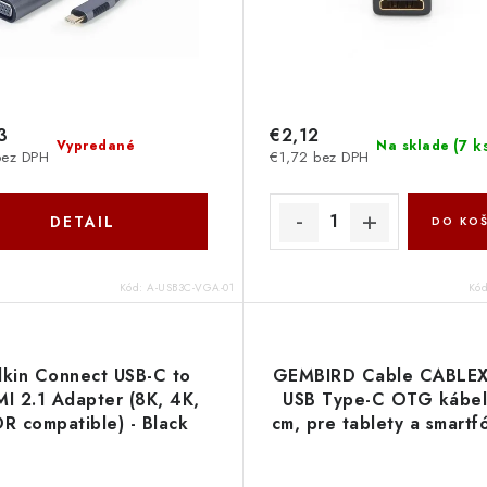
3
€2,12
(
7 k
Vypredané
Na sklade
bez DPH
€1,72 bez DPH
DETAIL
DO KOŠ
Kód:
A-USB3C-VGA-01
Kó
lkin Connect USB-C to
GEMBIRD Cable CABLE
I 2.1 Adapter (8K, 4K,
USB Type-C OTG kábel
R compatible) - Black
cm, pre tablety a smartf
AVC013btBK
OTG-CMAF3-01 Gemb