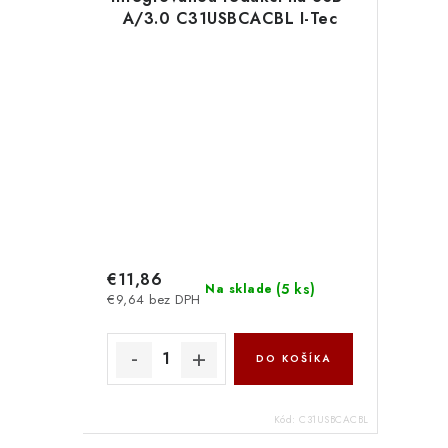
A/3.0 C31USBCACBL I-Tec
€11,86
(
5 ks
)
Na sklade
€9,64 bez DPH
DO KOŠÍKA
Kód:
C31USBCACBL