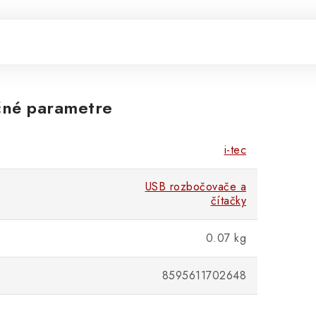
né parametre
i-tec
USB rozbočovače a
čítačky
0.07 kg
8595611702648