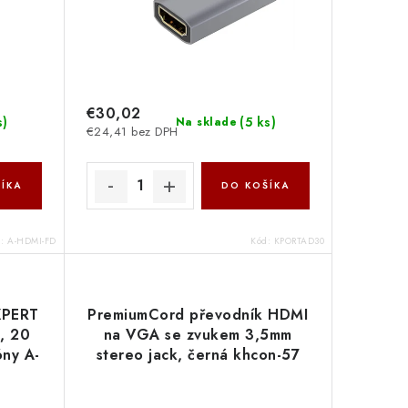
€30,02
s
)
(
5 ks
)
Na sklade
€24,41 bez DPH
ÍKA
DO KOŠÍKA
d:
A-HDMI-FD
Kód:
KPORTAD30
XPERT
PremiumCord převodník HDMI
, 20
na VGA se zvukem 3,5mm
óny A-
stereo jack, černá khcon-57
ird