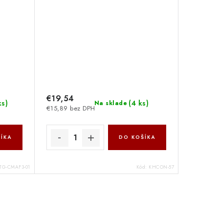
€19,54
ks
)
(
4 ks
)
Na sklade
€15,89 bez DPH
ÍKA
DO KOŠÍKA
TG-CMAF3-01
Kód:
KHCON-57