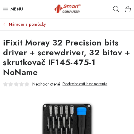
Prejsť
Hľad
na
obsah
Náradie a pomôcky
NOTEBOOKY
iFixit Moray 32 Precision bits
MOBILNÉ ZARIADENIA
driver + screwdriver, 32 bitov +
PC A KOMPONENTY
skrutkovač IF145-475-1
NoName
PERIFÉRIE
Podrobnosti hodnotenia
Neohodnotené
TLAČIARNE
SIETE
ELEKTRONIKA