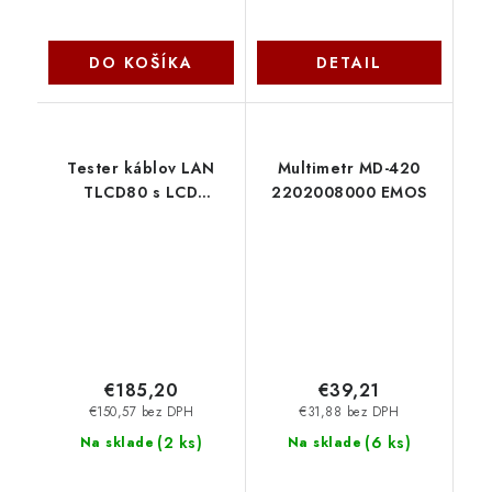
DO KOŠÍKA
DETAIL
Tester káblov LAN
Multimetr MD-420
TLCD80 s LCD
2202008000 EMOS
displejom, koaxiálne
káble,
Cat3/Cat5E/Cat6,
UTP/STP, USB, PoE,
ping, sonda, antiloop
LYNX CS
€185,20
€39,21
€150,57 bez DPH
€31,88 bez DPH
(
2 ks
)
(
6 ks
)
Na sklade
Na sklade