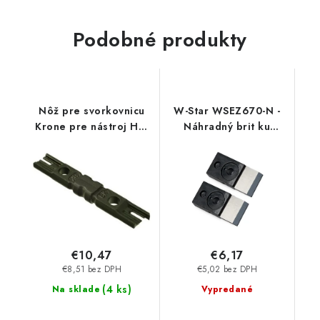
Podobné produkty
Nôž pre svorkovnicu
W-Star WSEZ670-N -
Krone pre nástroj HT-
Náhradný brit ku
314 40314200 Solarix
krimpovacím kliešťam
WSEZ670, 2ks
€10,47
€6,17
€8,51 bez DPH
€5,02 bez DPH
(
4 ks
)
Na sklade
Vypredané