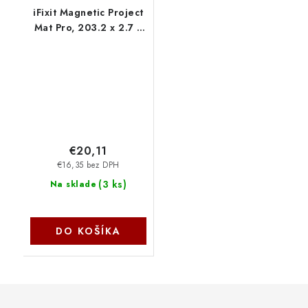
iFixit Magnetic Project
Mat Pro, 203.2 x 2.7 x
254 mm, magnetická
podložka IF145-167-4
NoName
€20,11
€16,35 bez DPH
(
3 ks
)
Na sklade
DO KOŠÍKA