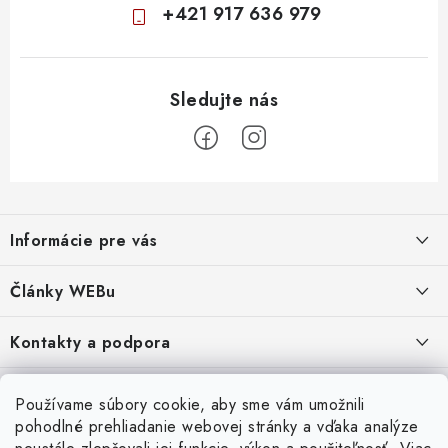
+421 917 636 979
Z
á
Informácie pre vás
p
ä
Obchodné podmienky
Články WEBu
t
Ochrana osobných údajov
i
Dôležité oznamy
Kontakty a podpora
16.6.2026
e
Moja objednávka
Predajňa a sídlo spoločnosti
Servisné služby
Odstúpenie od zmluvy
Nákup na splátky
Používame súbory cookie, aby sme vám umožnili
2.8.2022
23.10.2022
pohodlné prehliadanie webovej stránky a vďaka analýze
Formuláre na stiahnutie
Servis a služby pre Vás
Doprava - UPS
Doprava - Packeta
Splátky - Home Credit