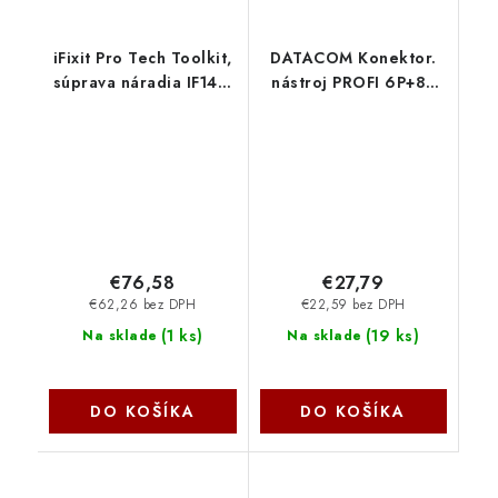
iFixit Pro Tech Toolkit,
DATACOM Konektor.
súprava náradia IF145-
nástroj PROFI 6P+8P
307-4 NoName
račna-rukojeť OR/BL
4512
€76,58
€27,79
€62,26 bez DPH
€22,59 bez DPH
(
1 ks
)
(
19 ks
)
Na sklade
Na sklade
DO KOŠÍKA
DO KOŠÍKA