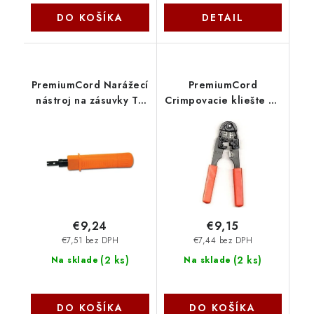
DO KOŠÍKA
DETAIL
PremiumCord Narážecí
PremiumCord
nástroj na zásuvky TP
Crimpovacie kliešte na
110 zn-7
kábel 8 žíl zn-4
€9,24
€9,15
€7,51 bez DPH
€7,44 bez DPH
(
2 ks
)
(
2 ks
)
Na sklade
Na sklade
DO KOŠÍKA
DO KOŠÍKA