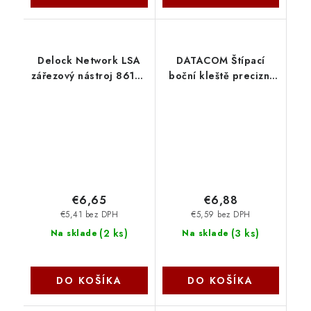
Delock Network LSA
DATACOM Štípací
zářezový nástroj 86152
boční kleště precizní
DeLock
4561
€6,65
€6,88
€5,41 bez DPH
€5,59 bez DPH
(
2 ks
)
(
3 ks
)
Na sklade
Na sklade
DO KOŠÍKA
DO KOŠÍKA