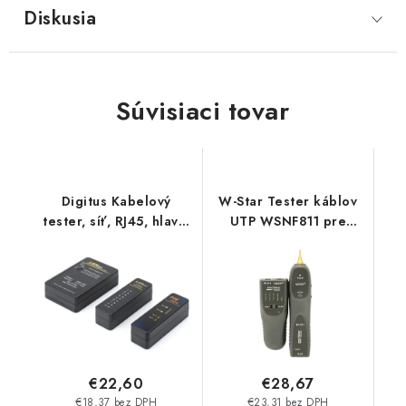
Diskusia
Súvisiaci tovar
Digitus Kabelový
W-Star Tester káblov
tester, síť, RJ45, hlavní
UTP WSNF811 pre
zařízení BNC, vzdálená
RJ45, RJ11, sonda,
jednotka, tester PoE, s
detektor káblov
pouzdrem DN-14001-1
€22,60
€28,67
€18,37 bez DPH
€23,31 bez DPH