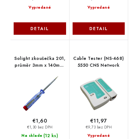
Vypredané
Vypredané
DETAIL
DETAIL
Solight zkoušečka 201,
Cable Tester (NS-468)
průměr 3mm x 140mm,
5550 CNS Network
AC napětí kontaktně:
70 - 250V V20
€1,60
€11,97
€1,30 bez DPH
€9,73 bez DPH
(
12 ks
)
Na sklade
Vypredané