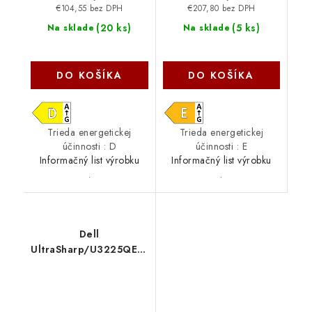
€104,55 bez DPH
€207,80 bez DPH
(
20 ks
)
(
5 ks
)
Na sklade
Na sklade
DO KOŠÍKA
DO KOŠÍKA
Trieda energetickej
Trieda energetickej
účinnosti : D
účinnosti : E
Informačný list výrobku
Informačný list výrobku
.
.
Dell
UltraSharp/U3225QE/31,5''/IPS/4K
UHD/120Hz/5ms/Black-
Gray/3RNBD 210-BQTK