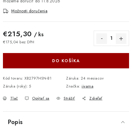
11.8.2026
Možnosti doručenia
€215,30
/ ks
€175,04 bez DPH
Jednotková cena:
DO KOŠÍKA
Kód tovaru:
XB2797HSN-B1
Záruka
:
24 mesiacov
Záruka (roky)
:
5
Značka:
iiyama
Tlač
Opýtať sa
Strážiť
Zdieľať
Popis