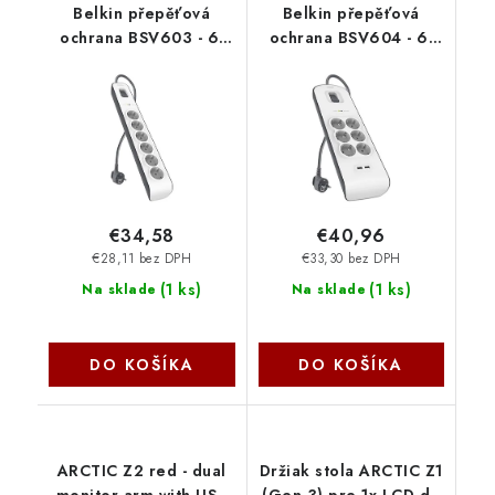
Belkin přepěťová
Belkin přepěťová
ochrana BSV603 - 6-
ochrana BSV604 - 6-
zásuvka, 2m
zásuvka, 2xUSB/2.4A,
BSV603ca2M
2m BSV604ca2M
€34,58
€40,96
€28,11 bez DPH
€33,30 bez DPH
(
1 ks
)
(
1 ks
)
Na sklade
Na sklade
DO KOŠÍKA
DO KOŠÍKA
ARCTIC Z2 red - dual
Držiak stola ARCTIC Z1
monitor arm with USB
(Gen.3) pre 1x LCD do