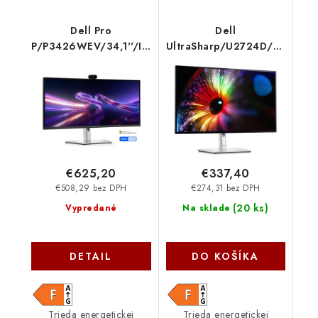
Dell Pro
Dell
P/P3426WEV/34,1''/IPS/wQHD/100Hz/5ms/
UltraSharp/U2724D/27''/IP
Čierna/3RNBD 210-
210-BKVB
BVHT
€625,20
€337,40
€508,29 bez DPH
€274,31 bez DPH
(
20 ks
)
Vypredané
Na sklade
DETAIL
DO KOŠÍKA
Trieda energetickej
Trieda energetickej