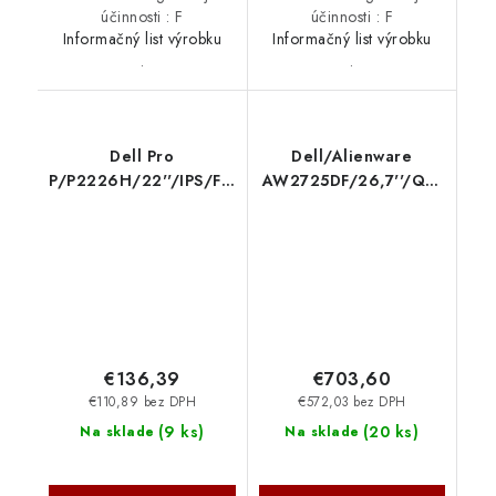
účinnosti : F
účinnosti : F
Informačný list výrobku
Informačný list výrobku
.
.
Dell Pro
Dell/Alienware
P/P2226H/22''/IPS/FHD/100Hz/5ms/
AW2725DF/26,7''/QD-
Čierna/3RNBD 210-
OLED/QHD/360Hz/0,03ms/B
BVJQ
210-BLHH
€136,39
€703,60
€110,89 bez DPH
€572,03 bez DPH
(
9 ks
)
(
20 ks
)
Na sklade
Na sklade