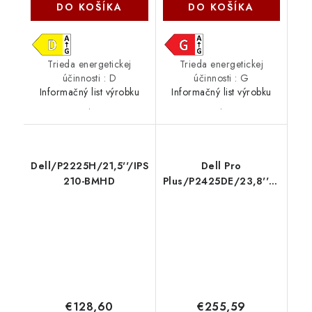
DO KOŠÍKA
DO KOŠÍKA
Trieda energetickej
Trieda energetickej
účinnosti : D
účinnosti : G
Informačný list výrobku
Informačný list výrobku
.
.
Dell/P2225H/21,5''/IPS/FHD/100Hz/5ms/Black/3RNBD
Dell Pro
210-BMHD
Plus/P2425DE/23,8''/IPS/Q
Slvr/3R 210-BRDM
€128,60
€255,59