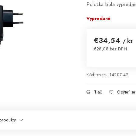
Položka bola vypred
Vypredané
€34,54
/ ks
€28,08 bez DPH
Jednotková cena:
Kód tovaru:
14207-42
Tlač
Opýtať sa
produkty