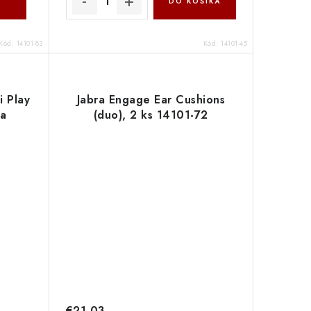
DO KOŠÍKA
Kód:
14101-83
Kód:
14101-45
i Play
Jabra Engage Ear Cushions
la
(duo), 2 ks 14101-72
€21,03