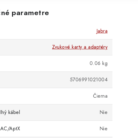
né parametre
Jabra
Zvukové karty a adaptéry
0.06 kg
5706991021004
Čierna
ľný kábel
Nie
AAC/AptX
Nie