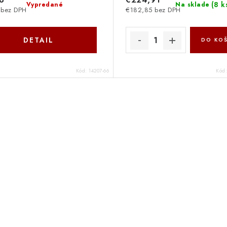
(
8 k
Vypredané
Na sklade
 bez DPH
€182,85 bez DPH
DETAIL
DO KOŠ
Kód:
14207-66
Kód