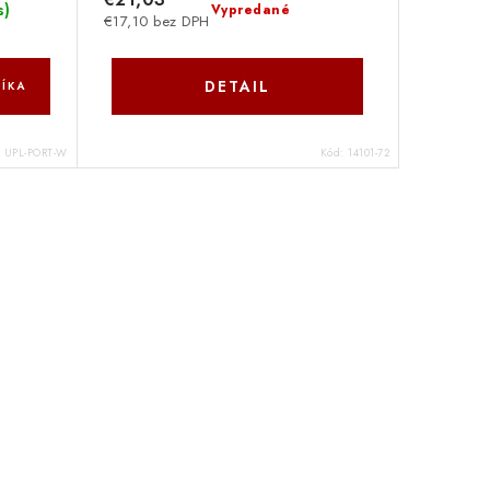
s
)
Vypredané
€17,10 bez DPH
DETAIL
ÍKA
:
UPL-PORT-W
Kód:
14101-72