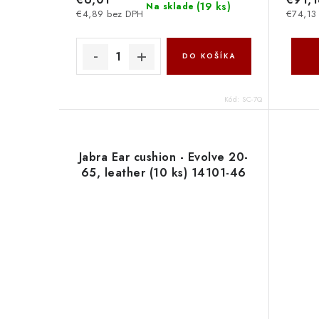
(
19 ks
)
Na sklade
€4,89 bez DPH
€74,13
DO KOŠÍKA
Kód:
SC-7Q
Jabra Ear cushion - Evolve 20-
65, leather (10 ks) 14101-46