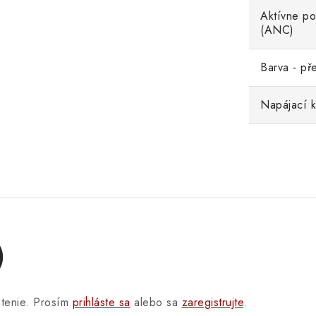
Aktívne po
(ANC)
Barva - př
Napájací k
)
otenie. Prosím
prihláste sa
alebo sa
zaregistrujte
.