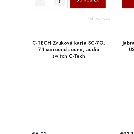
DO KOŠÍKA
Kód:
NGM-2232
C-TECH Zvuková karta SC-7Q,
Jabr
7.1 surround sound, audio
U
switch C-Tech
€6,01
€91,1