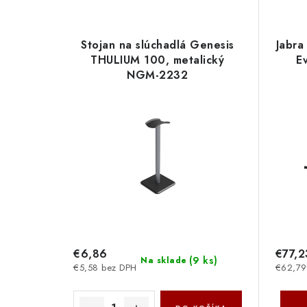
Stojan na slúchadlá Genesis
Jabra
THULIUM 100, metalický
E
NGM-2232
€6,86
€77,2
(
9 ks
)
Na sklade
€5,58 bez DPH
€62,79