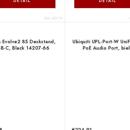
DETAIL
DETAIL
Kód:
14217-14
a Evolve2 85 Deskstand,
Ubiquiti UPL-Port-W UniF
SB-C, Black 14207-66
PoE Audio Port, bie
8
€224,91