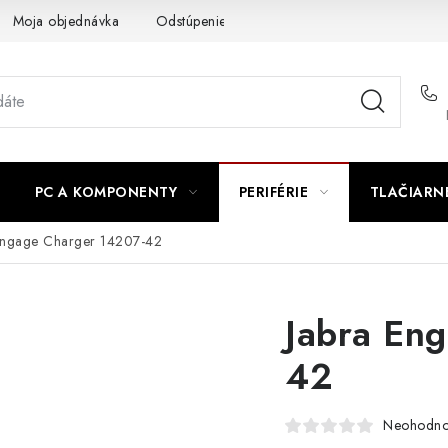
Moja objednávka
Odstúpenie od zmluvy
Formuláre na stiah
PC A KOMPONENTY
PERIFÉRIE
TLAČIARN
Engage Charger 14207-42
Jabra En
42
Neohodno