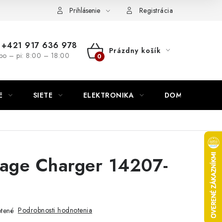
nutie
Napíšte nám
Prihlásenie
Registrácia
+421 917 636 978
Prázdny košík
po – pi: 8:00 – 18:00
NÁKUPNÝ
KOŠÍK
E
SIETE
ELEKTRONIKA
DOMÁCNOSŤ
gage Charger 14207-
Podrobnosti hodnotenia
tené