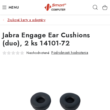
Prejsť
Hľad
na
obsah
Zvukové karty a adaptéry
NOTEBOOKY
Jabra Engage Ear Cushions
MOBILNÉ ZARIADENIA
(duo), 2 ks 14101-72
PC A KOMPONENTY
Podrobnosti hodnotenia
Neohodnotené
PERIFÉRIE
TLAČIARNE
SIETE
ELEKTRONIKA