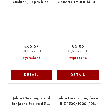
Cushion, 10 pcs black
Genesis THULIUM 100,
14101-83
čierny NGM-2231
€65,57
€6,86
€53,31 bez DPH
€5,58 bez DPH
Vypredané
Vypredané
DETAIL
DETAIL
Jabra Charging stand
Jabra Earcushion, foam
for Jabra Evolve 65 TE
- BIZ 1500/1900 (10ks)
14217-14
14101-04