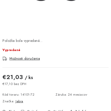
DOMÁCNOSŤ
: DOBRÁ CENA
: PREDAJŇA ZV
: OBĽÚBENÉ PRODUKTY
Položka bola vypredaná…
Vypredané
: TOP PRODUKTY
Možnosti doručenia
: NOVÉ PRODUKTY
€21,03
/ ks
ZNAČKY
€17,10 bez DPH
Jednotková cena:
Obchodné podmienky
Ochrana osobných údajov
Kód tovaru:
14101-72
Záruka
:
24 mesiacov
Moja objednávka
Odstúpenie od zmluvy
Značka:
Jabra
Formuláre na stiahnutie
Napíšte nám