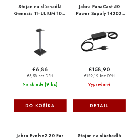
Stojan na slúchadlá
Jabra PanaCast 50
Genesis THULIUM 100,
Power Supply 14202-
metalický NGM-2232
20
€6,86
€158,90
€5,58 bez DPH
€129,19 bez DPH
(
9 ks
)
Na sklade
Vypredané
DO KOŠÍKA
DETAIL
Jabra Evolve2 30 Ear
Stojan na slúchadlá