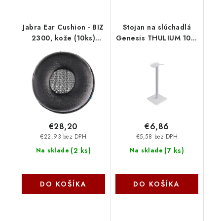
Jabra Ear Cushion - BIZ
Stojan na slúchadlá
2300, kože (10ks)
Genesis THULIUM 100,
14101-37
biely NGM-2233
€28,20
€6,86
€22,93 bez DPH
€5,58 bez DPH
(
2 ks
)
(
7 ks
)
Na sklade
Na sklade
DO KOŠÍKA
DO KOŠÍKA