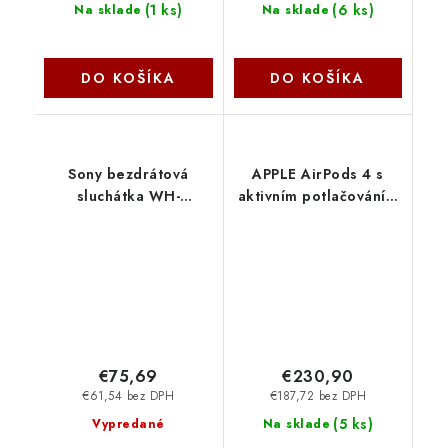
(
1 ks
)
(
6 ks
)
Na sklade
Na sklade
DO KOŠÍKA
DO KOŠÍKA
Sony bezdrátová
APPLE AirPods 4 s
sluchátka WH-
aktivním potlačováním
CH720N, EU, modrá
hluku mxp93zm-a
WH-CH720NB
Apple
€75,69
€230,90
€61,54 bez DPH
€187,72 bez DPH
(
5 ks
)
Vypredané
Na sklade