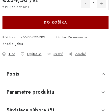
/ ks
€190,65 bez DPH
Jednotková cena:
DO KOŠÍKA
Kód tovaru:
26599-999-989
Záruka
:
24 mesiacov
Značka:
Jabra
Tlač
Opýtať sa
Strážiť
Zdieľať
Popis
Parametre produktu
Súvisiace súbory (5)