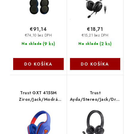
€91,14
€18,71
€74,10 bez DPH
€15,21 bez DPH
(
9 ks
)
(
2 ks
)
Na sklade
Na sklade
DO KOŠÍKA
DO KOŠÍKA
Trust GXT 415SM
Trust
Zirox/Jack/Modrá
Ayda/Stereo/Jack/Drát/
(Superman) 25738
Černá 25087