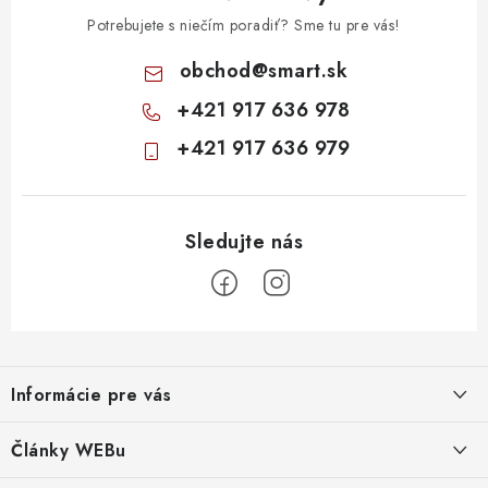
Potrebujete s niečím poradiť? Sme tu pre vás!
obchod
@
smart.sk
+421 917 636 978
+421 917 636 979
Z
á
Informácie pre vás
p
ä
Obchodné podmienky
Články WEBu
t
Ochrana osobných údajov