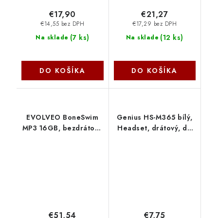
€17,90
€21,27
€14,55 bez DPH
€17,29 bez DPH
(
7 ks
)
(
12 ks
)
Na sklade
Na sklade
DO KOŠÍKA
DO KOŠÍKA
EVOLVEO BoneSwim
Genius HS-M365 bílý,
MP3 16GB, bezdrátová
Headset, drátový, do
sluchátka BS-MP3-
uší, mikrofon, ovládání
16GB-OR Evolveo
hlasitosti, USB-C, bílý
31710030401
€51,54
€7,75