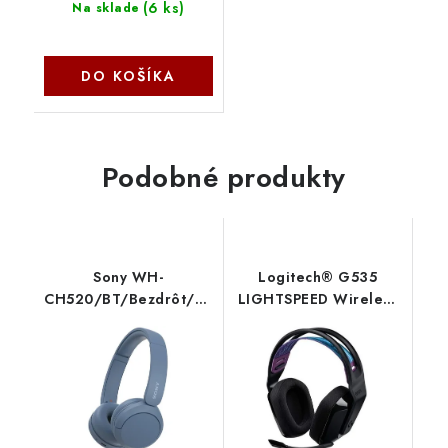
(
6 ks
)
Na sklade
DO KOŠÍKA
Podobné produkty
Sony WH-
Logitech® G535
CH520/BT/Bezdrôt/Modrá
LIGHTSPEED Wireless
WHCH520L.CE7
Gaming Headset -
BLACK 981-000972