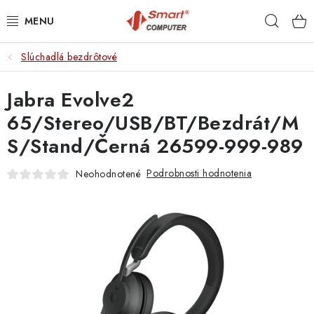
Prejsť
Hľad
na
obsah
Slúchadlá bezdrôtové
NOTEBOOKY
Jabra Evolve2
MOBILNÉ ZARIADENIA
65/Stereo/USB/BT/Bezdrát/M
PC A KOMPONENTY
S/Stand/Černá 26599-999-989
PERIFÉRIE
Podrobnosti hodnotenia
Neohodnotené
TLAČIARNE
SIETE
ELEKTRONIKA