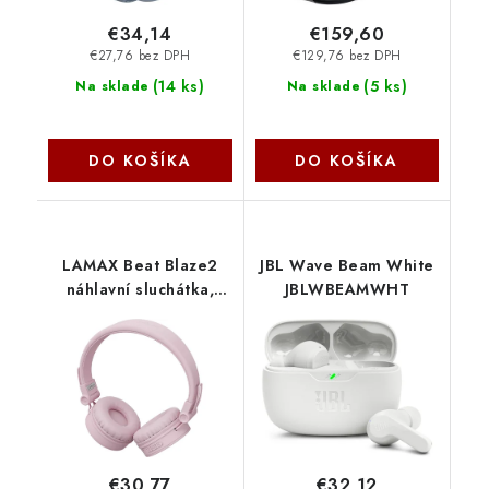
€34,14
€159,60
€27,76 bez DPH
€129,76 bez DPH
(
14 ks
)
(
5 ks
)
Na sklade
Na sklade
DO KOŠÍKA
DO KOŠÍKA
LAMAX Beat Blaze2
JBL Wave Beam White
náhlavní sluchátka,
JBLWBEAMWHT
USB-C - růžová
LXOHMBLZ2CNPA
Lamax
€30,77
€32,12