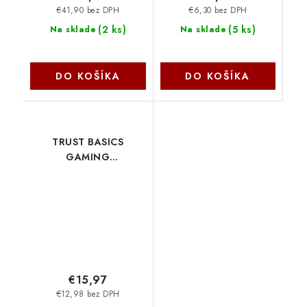
€41,90 bez DPH
€6,30 bez DPH
(
2 ks
)
(
5 ks
)
Na sklade
Na sklade
DO KOŠÍKA
DO KOŠÍKA
TRUST BASICS
GAMING
HEADSET/Stereo/Jack/Drát/
Černá-červená 24785
Trust
€15,97
€12,98 bez DPH