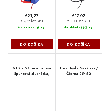
€21,27
€17,02
€17,29 bez DPH
€13,84 bez DPH
(
6 ks
)
(
63 ks
)
Na sklade
Na sklade
DO KOŠÍKA
DO KOŠÍKA
QCY -T27 bezdrátová
Trust Ayda Max/Jack/
špuntová sluchátka,
Čierna 25460
černá T27 black
Xiaomi