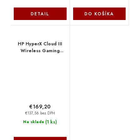
DETAIL
DO KOŠÍKA
HP HyperX Cloud III
Wireless Gaming
Headset (Black-Red)
77Z46AA
€169,20
€137,56 bez DPH
(
1 ks
)
Na sklade