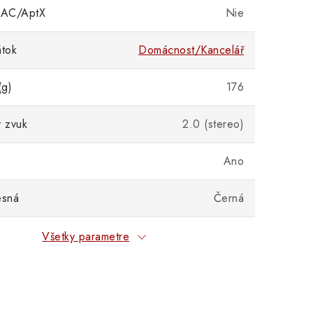
AAC/AptX
Nie
átok
Domácnost/Kancelář
(g)
176
ý zvuk
2.0 (stereo)
Ano
esná
Černá
Všetky parametre