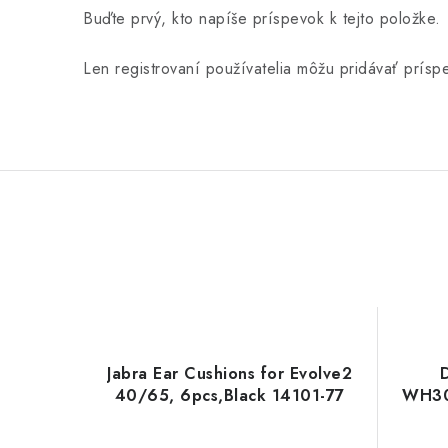
Buďte prvý, kto napíše príspevok k tejto položke.
Len registrovaní používatelia môžu pridávať prís
Jabra Ear Cushions for Evolve2
40/65, 6pcs,Black 14101-77
WH30