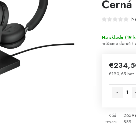
Černá
N
Na sklade
(
19 k
€234,
€190,65 bez
Jednotková 
Kód
2659
tovaru:
889