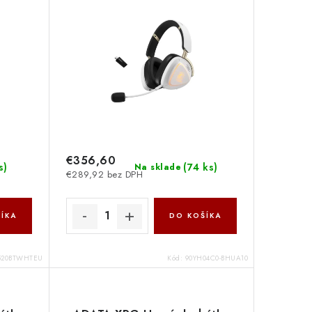
€356,60
s
)
(
74 ks
)
Na sklade
€289,92 bez DPH
ÍKA
DO KOŠÍKA
T520BTWHTEU
Kód:
90YH04C0-BHUA10