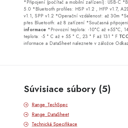
*Připojení (počítač a mobilní zařízení): USB-C *B
5.0 *Bluetooth profiles: HSP v1.2 , HFP v1.7, 
v1.1, SPP v1.2 *Operační vzdálenost: až 30m *S
přes Bluetooth: až 8 zařízení *Současná připojen
informace
*Provozní teplota: -10°C až +55°C, 14
teplota: -5 ° C až + 55 ° C, 23 ° F až 131 ° F
TCO
informace a DataSheet naleznete v záložce Odkaz
Súvisiace súbory (5)
Range_TechSpec
Range_DataSheet
Technická Specifikace