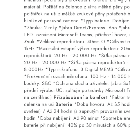
materiál: Polštář na čelence z ultra měkké pěny po
polštářek na uši z měkké zvukové pěny potažené 
hliníkové posuvné rameno *Tyyp baterie: Dobíjecí 
*Záruka: 2 roky *Jabra Direct/Express: Ano *Ja
LED: oznámení Microsoft Teams, příchozí hovor, 
Zvuk
*Velikost reproduktoru: 40mm O *Citlivost 
1kHz *Maximální vstupní výkon reproduktoru: 30
reproduktorů: 20 Hz - 20 000 Hz *Šířka pásma r
20 Hz - 20 000 Hz *Šířka pásma reproduktorů - 
8.000Hz *Typ mikrofonu: 3 Digital MEMS *Citlivo
*Frekvenční rozsah mikrofonu: 100 Hz - 14 000
kodeky: SBC *Ochrana sluchu uživatele: Jabra Sa
přední výrobci UC, splňuje požadavky Microsoft 
na certifikaci)
Přizpůsobení a komfort
*Faktor tv
čelenka na uši
Baterie
*Doba hovoru: Až 35 hodi
světlem) / Až 24 hodin (s zapnutým provozním sv
hodin *Doba nabíjení: Až 90 minut *Spotřeba en
baterie při nabíjení: 40% po 30 minutách a 80%