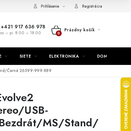
nutie
Napíšte nám
Prihlásenie
Registrácia
+421 917 636 978
Prázdny košík
po – pi: 8:00 – 18:00
NÁKUPNÝ
KOŠÍK
E
SIETE
ELEKTRONIKA
DOMÁCNOSŤ
tand/Černá 26599-999-889
Evolve2
ereo/USB-
Bezdrát/MS/Stand/