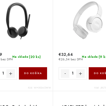
89
€32,64
(
20 ks
)
(
9 k
Na sklade
Na sklade
 bez DPH
€26,54 bez DPH
DO KOŠÍKA
DO KOŠ
Kód:
WH3024-DWW
Kód:
JBL