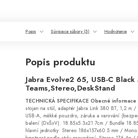
Popis
Súvisiace súbory (5)
Hodnotenie
Popis produktu
Jabra Evolve2 65, USB-C Black
Teams,Stereo,DeskStand
TECHNICKÁ SPECIFIKACE
Obecné informace
stojan na stůl, adaptér Jabra Link 380 BT, 1,2 m 
USB-A, měkké pouzdro, záruka a varování (bezpe
balení (DxŠxV): 18.85x5.3x21.7cm / Bundle 18.
hlavní jednotky: Stereo 186x157x60.5 mm / Mon
hmotnost podle stylu provedení: Stereo 176.4g /