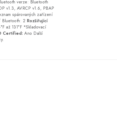
luetooth verze: Bluetooth
A2DP v1.3, AVRCP v1.6, PBAP
eznam spárovaných zařízení
í Bluetooth: 2
Rozšiřující
°F až 131°F *Skladovací
 Certified:
Ano Další
y.