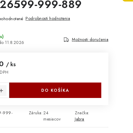
 26599-999-889
Podrobnosti hodnotenia
eohodnotené
s
)
Možnosti doručenia
11.8.2026
50
/ ks
 DPH
cena:
DO KOŠÍKA
9-999-
Záruka
:
24
Značka:
mesiacov
Jabra