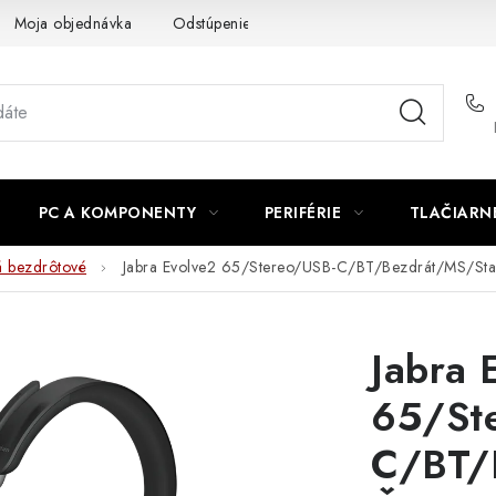
Moja objednávka
Odstúpenie od zmluvy
Formuláre na stiah
PC A KOMPONENTY
PERIFÉRIE
TLAČIARN
á bezdrôtové
Jabra Evolve2 65/Stereo/USB-C/BT/Bezdrát/MS/S
Jabra 
65/St
C/BT/