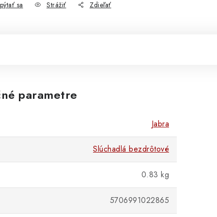
pýtať sa
Strážiť
Zdieľať
né parametre
Jabra
Slúchadlá bezdrôtové
0.83 kg
5706991022865