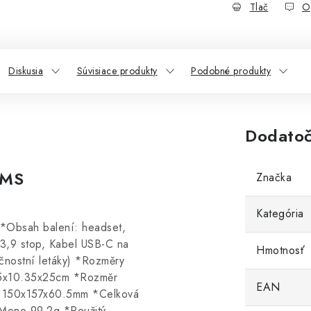
Tlač
O
Diskusia
Súvisiace produkty
Podobné produkty
Dodatoč
 MS
Značka
Kategória
*Obsah balení: headset,
/ 3,9 stop, Kabel USB-C na
Hmotnosť
čnostní letáky) *Rozměry
85x10.35x25cm *Rozměr
EAN
o 150x157x60.5mm *Celková
 Mono 99.2g *Použitý