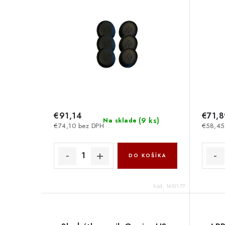
€91,14
€71,
(
9 ks
)
Na sklade
€74,10 bez DPH
€58,45
DO KOŠÍKA
Kód:
14101-77