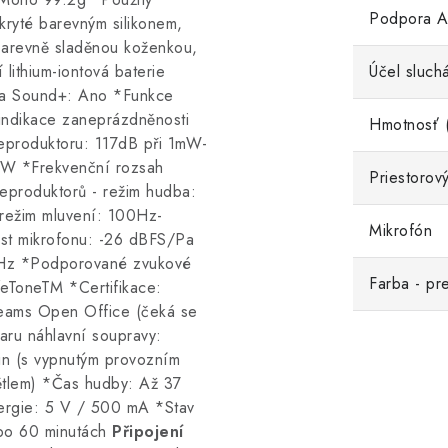
Podpora 
kryté barevným silikonem,
barevně sladěnou koženkou,
lithium-iontová baterie
Účel sluch
bra Sound+: Ano *Funkce
indikace zaneprázdněnosti
Hmotnosť 
reproduktoru: 117dB při 1mW-
mW *Frekvenční rozsah
Priestorov
eproduktorů - režim hudba:
režim mluvení: 100Hz-
Mikrofón
st mikrofonu: -26 dBFS/Pa
 Hz *Podporované zvukové
Farba - pr
feToneTM *Certifikace:
Teams Open Office (čeká se
aru náhlavní soupravy:
n (s vypnutým provozním
ětlem) *Čas hudby: Až 37
ergie: 5 V / 500 mA *Stav
 po 60 minutách
Připojení