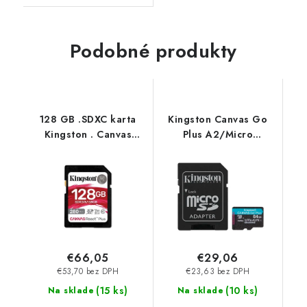
Podobné produkty
128 GB .SDXC karta
Kingston Canvas Go
Kingston . Canvas
Plus A2/Micro
React Plus Class UHS-II
SDXC/64GB/UHS-I
U3 V60 ( r280MB/s,
U3/Class 10/+ Adaptér
w100MB/s ) SDR2V6-
SDCG4-64GB
128GB
€66,05
€29,06
€53,70 bez DPH
€23,63 bez DPH
(
15 ks
)
(
10 ks
)
Na sklade
Na sklade