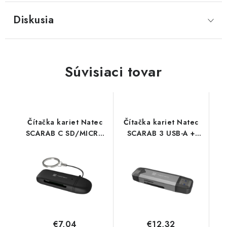
Diskusia
Súvisiaci tovar
Čítačka kariet Natec
Čítačka kariet Natec
SCARAB C SD/MICRO
SCARAB 3 USB-A +
SD USB 3.2 GEN 1,
USB-C 3.1 GEN
Čierna NCZ-2365
1/microSD/microSDHC/micr
Flash NCZ-2262
€7,04
€12,32