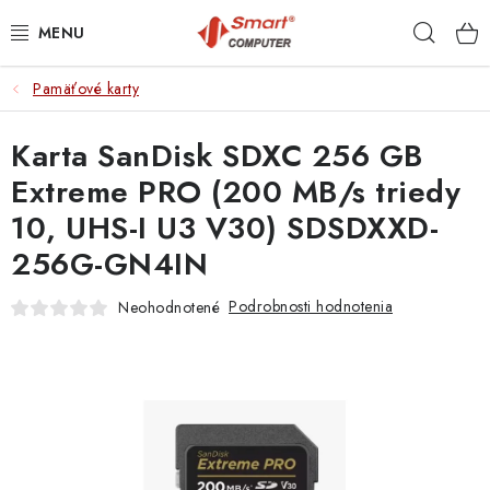
Prejsť
Hľad
na
obsah
Pamäťové karty
NOTEBOOKY
Karta SanDisk SDXC 256 GB
MOBILNÉ ZARIADENIA
Extreme PRO (200 MB/s triedy
PC A KOMPONENTY
10, UHS-I U3 V30) SDSDXXD-
256G-GN4IN
PERIFÉRIE
Podrobnosti hodnotenia
Neohodnotené
TLAČIARNE
SIETE
ELEKTRONIKA