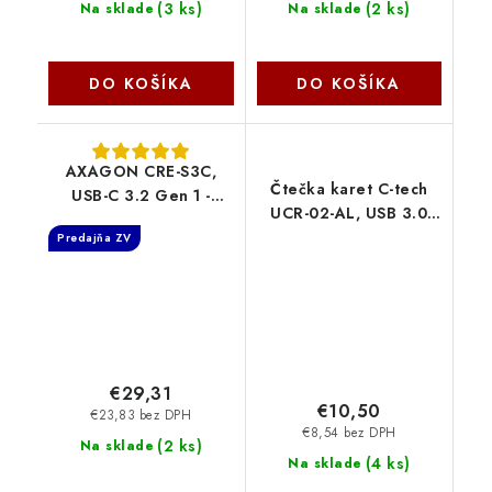
(
3 ks
)
(
2 ks
)
Na sklade
Na sklade
DO KOŠÍKA
DO KOŠÍKA
AXAGON CRE-S3C,
Čtečka karet C-tech
USB-C 3.2 Gen 1 -
UCR-02-AL, USB 3.0
SUPERSPEED čtečka
TYPE A/ TYPE C,
Predajňa ZV
karet 3-slot & lun
SD/micro SD C-Tech
SD/microSD/CF,
podpora UHS-II
Axagon
€29,31
€10,50
€23,83 bez DPH
€8,54 bez DPH
(
2 ks
)
Na sklade
(
4 ks
)
Na sklade