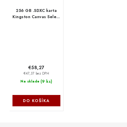
256 GB .SDXC karta
Kingston Canvas Select
Plus SD U1, V10
(r150MB/s) SDS3-
256GB
€58,27
€47,37 bez DPH
(
9 ks
)
Na sklade
DO KOŠÍKA