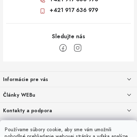
+421 917 636 979
Z
á
Informácie pre vás
p
ä
Obchodné podmienky
Články WEBu
t
Ochrana osobných údajov
i
Dôležité oznamy
Kontakty a podpora
16.6.2026
e
Moja objednávka
Predajňa a sídlo spoločnosti
Servisné služby
Odstúpenie od zmluvy
Nákup na splátky
Používame súbory cookie, aby sme vám umožnili
2.8.2022
23.10.2022
pohodlné prehliadanie webovej stránky a vďaka analýze