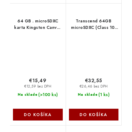
64 GB . microSDXC
Transcend 64GB
karta Kingston Canvas
microSDXC (Class 10)
Select Plus U1, V10, A1
paměťová karta (s
(r/w 100MB/s) +
adaptérem)
adaptér SDCS3-64GB
TS64GUSDXC10
€15,49
€32,55
€12,59 bez DPH
€26,46 bez DPH
(
>100 ks
)
(
1 ks
)
Na sklade
Na sklade
DO KOŠÍKA
DO KOŠÍKA