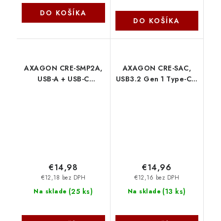
DO KOŠÍKA
DO KOŠÍKA
AXAGON CRE-SMP2A,
AXAGON CRE-SAC,
USB-A + USB-C
USB3.2 Gen 1 Type-C +
PocketReader 4-slot
Type-A externí čtečka
čítačka Smart card (eID
karet SD/microSD,
klient) +
podpora UHS-I Axagon
SD/microSD/SIM
Axagon
€14,98
€14,96
€12,18 bez DPH
€12,16 bez DPH
(
25 ks
)
(
13 ks
)
Na sklade
Na sklade