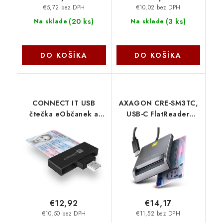
€5,72 bez DPH
€10,02 bez DPH
(
20 ks
)
(
3 ks
)
Na sklade
Na sklade
DO KOŠÍKA
DO KOŠÍKA
CONNECT IT USB
AXAGON CRE-SM3TC,
čtečka eObčanek a
USB-C FlatReader
čipových karet, ČERNÁ
čítačka kontaktných
CFF-3000-BK Connect
kariet ID card (eID
IT
klient), kábel 1.2 m
Axagon
€12,92
€14,17
€10,50 bez DPH
€11,52 bez DPH