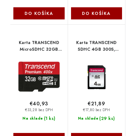
DO KOŠÍKA
DO KOŠÍKA
Karta TRANSCEND
Karta TRANSCEND
MicroSDHC 32GB
SDHC 4GB 300S,
Premium, Class 10
trieda 10 (R:20/W:10
UHS-I 300x, bez
MB/s) TS4GSDC300S
adaptéra
Transcend
TS32GUSDCU1
Transcend
€40,93
€21,89
€33,28 bez DPH
€17,80 bez DPH
(
1 ks
)
(
29 ks
)
Na sklade
Na sklade