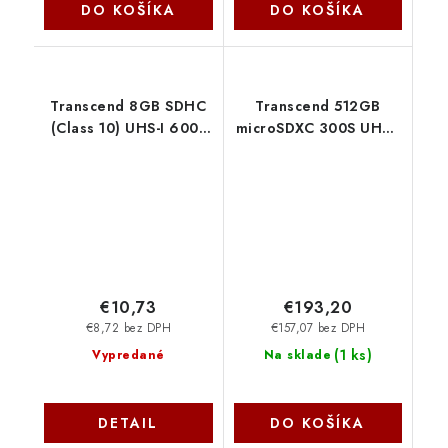
DO KOŠÍKA
DO KOŠÍKA
Transcend 8GB SDHC
Transcend 512GB
(Class 10) UHS-I 600x
microSDXC 300S UHS-I
(Ultimate) MLC
U3 V30 A1 (Class 10)
paměťová karta
paměťová karta (s
TS8GSDHC10U1
adaptérem), 95MB/s R,
40MB/s W
TS512GUSD300S-A
€10,73
€193,20
€8,72 bez DPH
€157,07 bez DPH
(
1 ks
)
Vypredané
Na sklade
DETAIL
DO KOŠÍKA