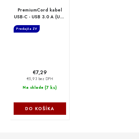
PremiumCord kabel
USB-C - USB 3.0 A (USB
3.1 generation 1, 3A,
Predajňa ZV
5Gbit/s) 2m oplet
ku31cs2
€7,29
€5,93 bez DPH
(
7 ks
)
Na sklade
DO KOŠÍKA