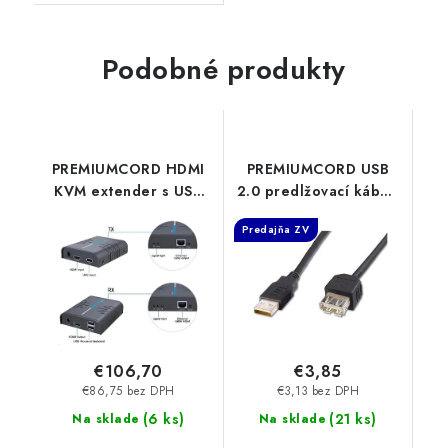
Podobné produkty
PREMIUMCORD HDMI
PREMIUMCORD USB
KVM extender s USB
2.0 predlžovací kábel,
na 120 m cez jeden
A-A, 2 m čierny
Predajňa ZV
kábel Cat5/6, bez
kupaa2bk
oneskorenia khext120-
PremiumCord
6 PremiumCord
€106,70
€3,85
€86,75 bez DPH
€3,13 bez DPH
(
6 ks
)
(
21 ks
)
Na sklade
Na sklade