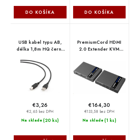
DO KOŠÍKA
DO KOŠÍKA
USB kabel typu AB,
PremiumCord HDMI
délka 1,8m HQ černý
2.0 Extender KVM
CCP-USB2-AMBM-6
Ultra HD 4kx2k@60Hz
Gembird
na 70 m s prenosom
cez USB khext70-4
€3,26
€164,30
€2,65 bez DPH
€133,58 bez DPH
(
20 ks
)
(
1 ks
)
Na sklade
Na sklade