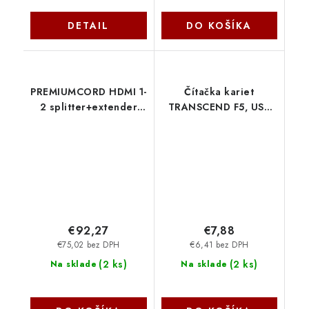
DETAIL
DO KOŠÍKA
PREMIUMCORD HDMI 1-
Čítačka kariet
2 splitter+extender
TRANSCEND F5, USB
cez CAT6/6a/7, FULL
3.0, biela TS-RDF5W
HD, 3D khsplit2g
Transcend
PremiumCord
€92,27
€7,88
€75,02 bez DPH
€6,41 bez DPH
(
2 ks
)
(
2 ks
)
Na sklade
Na sklade