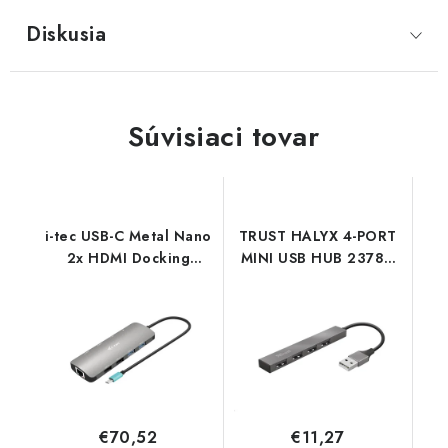
Diskusia
Súvisiaci tovar
i-tec USB-C Metal Nano
TRUST HALYX 4-PORT
2x HDMI Docking
MINI USB HUB 23786
Station, PD 100W
Trust
C31NANOHDM2DOCPD
I-Tec
€70,52
€11,27