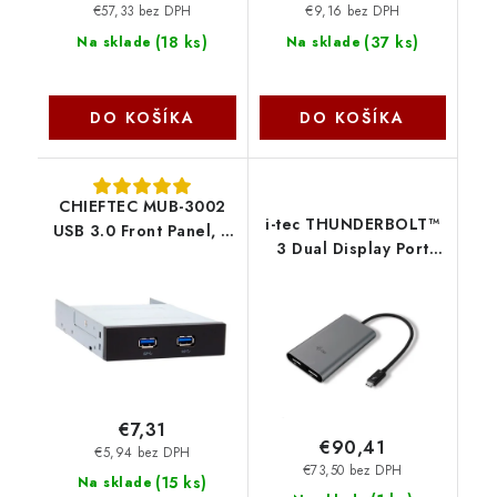
€57,33 bez DPH
€9,16 bez DPH
(
18 ks
)
(
37 ks
)
Na sklade
Na sklade
DO KOŠÍKA
DO KOŠÍKA
CHIEFTEC MUB-3002
i-tec THUNDERBOLT™
USB 3.0 Front Panel, 2
3 Dual Display Port
x USB 3.0 Chieftec
adaptér TB3DUAL4KDP
I-Tec
€7,31
€90,41
€5,94 bez DPH
€73,50 bez DPH
(
15 ks
)
Na sklade