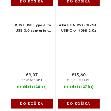
DO KOŠÍKA
DO KOŠÍKA
TRUST USB Type-C to
AXAGON RVC-HI2MC,
USB 3.0 converter
USB-C -> HDMI 2.0a
20967 Trust
redukcia / kábel 1.8m,
4K/60Hz HDR10
Axagon
€9,07
€15,60
€7,37 bez DPH
€12,68 bez DPH
(
38 ks
)
(
37 ks
)
Na sklade
Na sklade
DO KOŠÍKA
DO KOŠÍKA