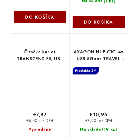
(
1 ks
)
Na sklade
DO KOŠÍKA
DO KOŠÍKA
Čítačka kariet
AXAGON HUE-C1C, 4x
TRANSCEND F5, USB
USB 5Gbps TRAVEL
3.0, červená TS-RDF5R
hub, USB-C napájací
Predajňa ZV
Transcend
konektor, kábel USB-C
19 cm Axagon
€7,87
€10,95
€6,40 bez DPH
€8,90 bez DPH
(
19 ks
)
Vypredané
Na sklade