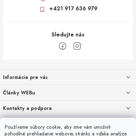
+421 917 636 979
Z
á
Informácie pre vás
p
ä
Obchodné podmienky
Články WEBu
t
Ochrana osobných údajov
i
Dôležité oznamy
Kontakty a podpora
16.6.2026
e
Moja objednávka
Predajňa a sídlo spoločnosti
Servisné služby
Odstúpenie od zmluvy
Nákup na splátky
Používame súbory cookie, aby sme vám umožnili
2.8.2022
23.10.2022
pohodlné prehliadanie webovej stránky a vďaka analýze
Formuláre na stiahnutie
Servis a služby pre Vás