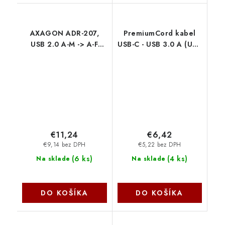
AXAGON ADR-207,
PremiumCord kabel
USB 2.0 A-M -> A-F
USB-C - USB 3.0 A (USB
aktívny predlžovací /
3.2 generation 2, 3A,
repeater kábel, 7.5m
10Gbit/s) 1m bílá
Axagon
ku31ck1w
€11,24
€6,42
€9,14 bez DPH
€5,22 bez DPH
(
6 ks
)
(
4 ks
)
Na sklade
Na sklade
DO KOŠÍKA
DO KOŠÍKA