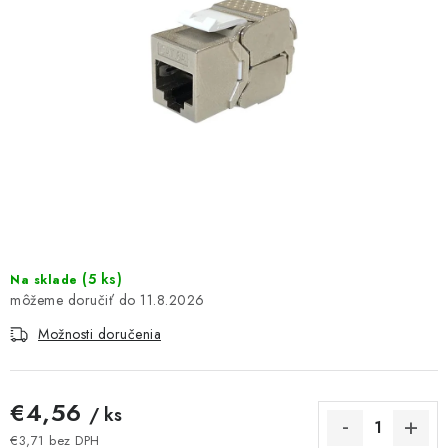
DOMÁCNOSŤ
: DOBRÁ CENA
: PREDAJŇA ZV
: OBĽÚBENÉ PRODUKTY
: TOP PRODUKTY
: NOVÉ PRODUKTY
(
5 ks
)
Na sklade
11.8.2026
ZNAČKY
Možnosti doručenia
Obchodné podmienky
Ochrana osobných údajov
Moja objednávka
Odstúpenie od zmluvy
€4,56
/ ks
Formuláre na stiahnutie
Napíšte nám
€3,71 bez DPH