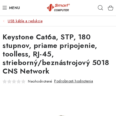
Prejsť
Hľad
na
obsah
USB káble a redukcie
NOTEBOOKY
Keystone Cat6a, STP, 180
MOBILNÉ ZARIADENIA
stupnov, priame pripojenie,
PC A KOMPONENTY
toolless, RJ-45,
strieborný/beznástrojový 5018
PERIFÉRIE
CNS Network
TLAČIARNE
Podrobnosti hodnotenia
Neohodnotené
SIETE
ELEKTRONIKA