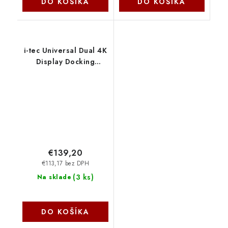
DO KOŠÍKA
DO KOŠÍKA
i-tec Universal Dual 4K
Display Docking
Station, Power Delivery
85W + Charger 100W
CADUA4KDOCKPDB100
I-Tec
€139,20
€113,17 bez DPH
(
3 ks
)
Na sklade
DO KOŠÍKA