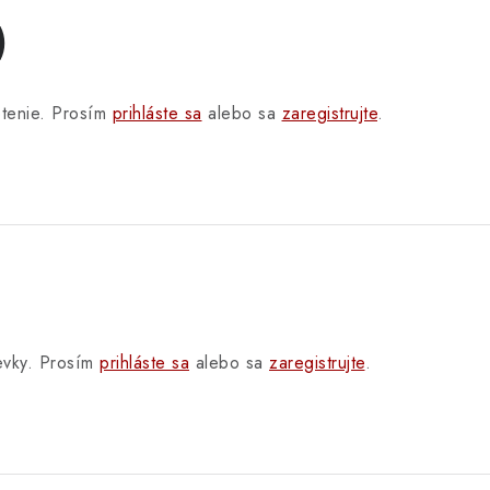
)
otenie. Prosím
prihláste sa
alebo sa
zaregistrujte
.
pevky. Prosím
prihláste sa
alebo sa
zaregistrujte
.