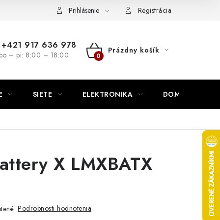
nutie
Napíšte nám
Prihlásenie
Registrácia
+421 917 636 978
Prázdny košík
po – pi: 8:00 – 18:00
NÁKUPNÝ
KOŠÍK
E
SIETE
ELEKTRONIKA
DOMÁCNOSŤ
attery X LMXBATX
Podrobnosti hodnotenia
tené