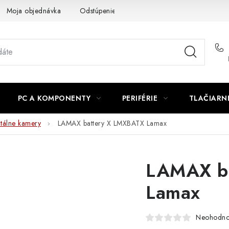
Moja objednávka
Odstúpenie od zmluvy
Formuláre na stiah
PC A KOMPONENTY
PERIFÉRIE
TLAČIARN
itálne kamery
LAMAX battery X LMXBATX Lamax
LAMAX b
Lamax
Neohodno