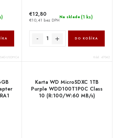
€12,80
s
)
(
1 ks
)
Na sklade
€10,41 bez DPH
ÍKA
DO KOŠÍKA
TS4GUSDHC4
Kód:
47042
6GB
Karta WD MicroSDXC 1TB
apter
Purple WDD100T1P0C Class
RA1
10 (R:100/W:60 MB/s)
Western Digital