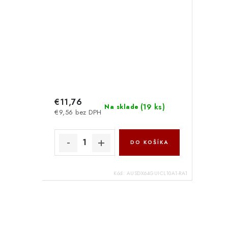
€11,76
(
19 ks
)
Na sklade
€9,56 bez DPH
DO KOŠÍKA
Kód:
AUSDX64GUICL10A1-RA1