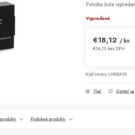
Položka bola vypred
Vypredané
€18,12
/ ks
€14,73 bez DPH
Jednotková cena:
Kód tovaru:
LMXBATX
Tlač
Opýtať sa
 produkty
Podobné produkty