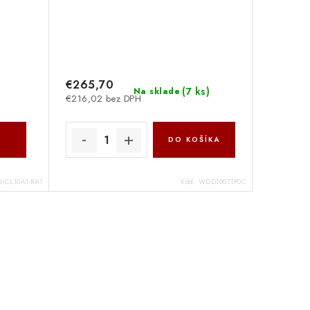
€265,70
(
7 ks
)
Na sklade
€216,02 bez DPH
DO KOŠÍKA
ICL10A1-RA1
Kód:
WDD100T1P0C