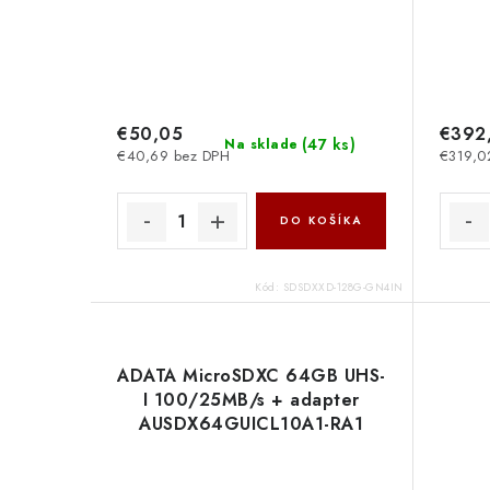
€50,05
€392
(
47 ks
)
Na sklade
€40,69 bez DPH
€319,0
DO KOŠÍKA
Kód:
SDSDXXD-128G-GN4IN
ADATA MicroSDXC 64GB UHS-
I 100/25MB/s + adapter
AUSDX64GUICL10A1-RA1