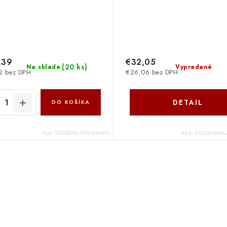
,39
€32,05
(
20 ks
)
Na sklade
Vypredané
2 bez DPH
€26,06 bez DPH
DETAIL
DO KOŠÍKA
Kód:
SDSDXXD-1T00-GN4IN
Kód:
AUSDX256GU