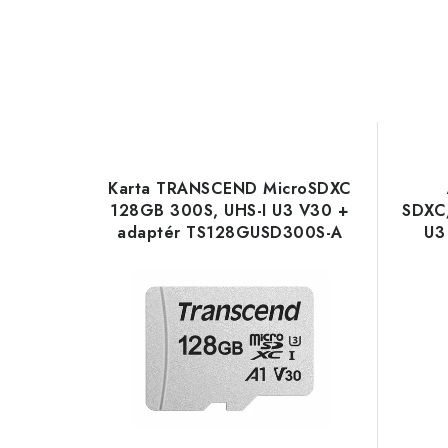
Karta TRANSCEND MicroSDXC
128GB 300S, UHS-I U3 V30 +
SDXC
adaptér TS128GUSD300S-A
U3
Transcend
AUS