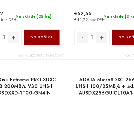
12
€52,55
(
28 ks
)
(
3 k
Na sklade
Na sklade
 bez DPH
€42,72 bez DPH
DO KOŠÍKA
DO KOŠ
Kód:
AUSDX128GUI3V30SA2-RA1
Kód:
Disk Extreme PRO SDXC
ADATA MicroSDXC 25
B 200MB/s V30 UHS-I
UHS-I 100/25MB/s + ad
DSDXXD-1T00-GN4IN
AUSDX256GUICL10A1-