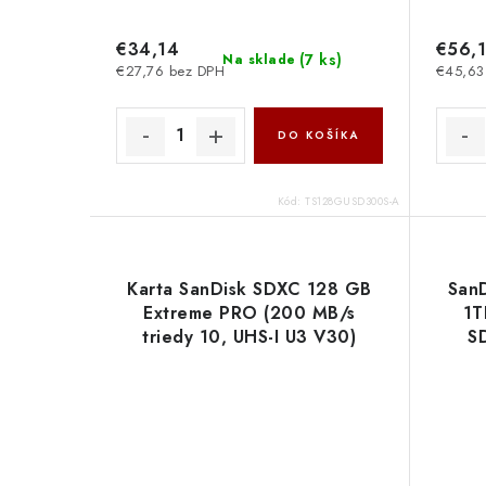
€34,14
€56,
(
7 ks
)
Na sklade
€27,76 bez DPH
€45,63
DO KOŠÍKA
Kód:
TS128GUSD300S-A
Karta SanDisk SDXC 128 GB
San
Extreme PRO (200 MB/s
1T
triedy 10, UHS-I U3 V30)
S
SDSDXXD-128G-GN4IN