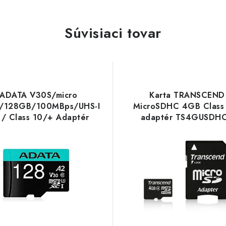
Súvisiaci tovar
ADATA V30S/micro
Karta TRANSCEND
/128GB/100MBps/UHS-I
MicroSDHC 4GB Class
 / Class 10/+ Adaptér
adaptér TS4GUSDH
DX128GUI3V30SA2-RA1
Transcend