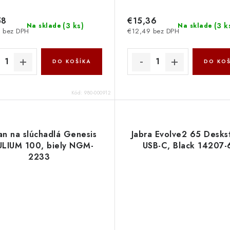
58
€15,36
(
3 ks
)
(
3 k
Na sklade
Na sklade
 bez DPH
€12,49 bez DPH
DO KOŠÍKA
DO KOŠ
Kód:
980-000912
an na slúchadlá Genesis
Jabra Evolve2 65 Desks
LIUM 100, biely NGM-
USB-C, Black 14207-
2233