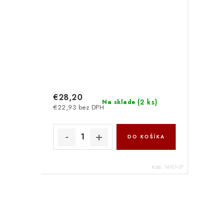
€28,20
(
2 ks
)
Na sklade
€22,93 bez DPH
DO KOŠÍKA
Kód:
14101-37