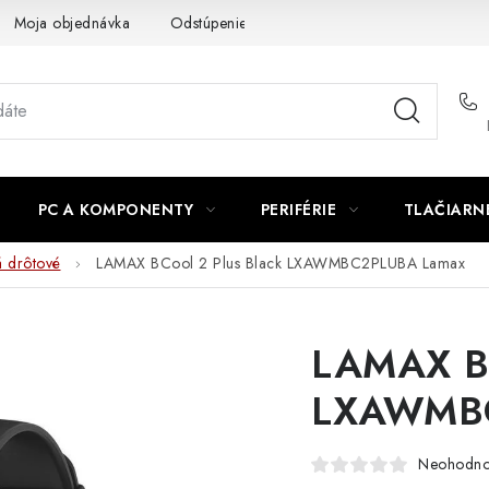
Moja objednávka
Odstúpenie od zmluvy
Formuláre na stiah
PC A KOMPONENTY
PERIFÉRIE
TLAČIARN
á drôtové
LAMAX BCool 2 Plus Black LXAWMBC2PLUBA Lamax
LAMAX BC
LXAWMBC
Neohodno