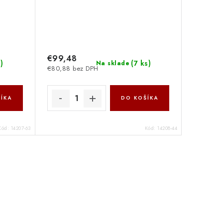
€99,48
s
)
(
7 ks
)
Na sklade
€80,88 bez DPH
ÍKA
DO KOŠÍKA
Kód:
14207-63
Kód:
14208-44