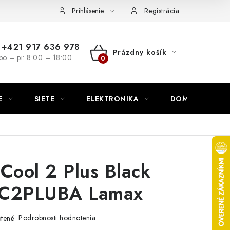
nutie
Napíšte nám
Prihlásenie
Registrácia
+421 917 636 978
Prázdny košík
po – pi: 8:00 – 18:00
NÁKUPNÝ
KOŠÍK
E
SIETE
ELEKTRONIKA
DOMÁCNOSŤ
ool 2 Plus Black
2PLUBA Lamax
Podrobnosti hodnotenia
tené