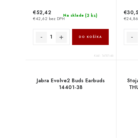
€52,42
€30,
(
3 ks
)
Na sklade
€42,62 bez DPH
€24,86
DO KOŠÍKA
Kód:
14101-46
Jabra Evolve2 Buds Earbuds
Stoj
14401-38
THU