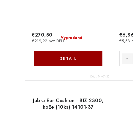
€270,50
€6,8
Vypredané
€219,92 bez DPH
€5,58 
DETAIL
Kód:
14401-38
Jabra Ear Cushion - BIZ 2300,
kože (10ks) 14101-37