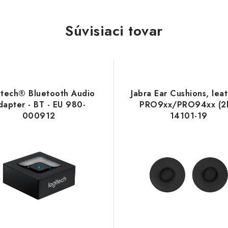
Súvisiaci tovar
itech® Bluetooth Audio
Jabra Ear Cushions, leat
dapter - BT - EU 980-
PRO9xx/PRO94xx (2k
000912
14101-19