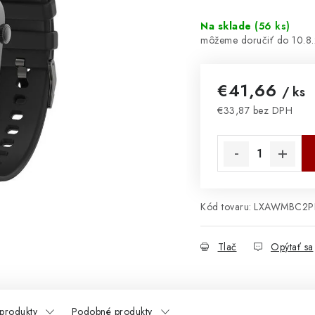
Na sklade
(
56 ks
)
10.8
€41,66
/ ks
€33,87 bez DPH
Jednotková cena:
Kód tovaru:
LXAWMBC2P
Tlač
Opýtať sa
 produkty
Podobné produkty