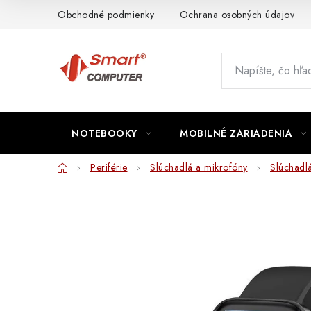
Prejsť
Obchodné podmienky
Ochrana osobných údajov
na
obsah
NOTEBOOKY
MOBILNÉ ZARIADENIA
Domov
Periférie
Slúchadlá a mikrofóny
Slúchadl