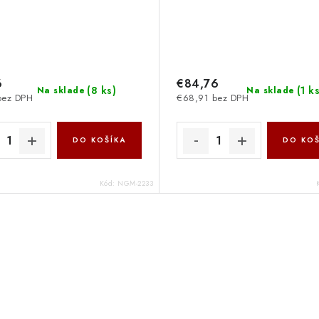
6
€84,76
(
8 ks
)
(
1 k
Na sklade
Na sklade
bez DPH
€68,91 bez DPH
DO KOŠÍKA
DO KOŠ
Kód:
NGM-2233