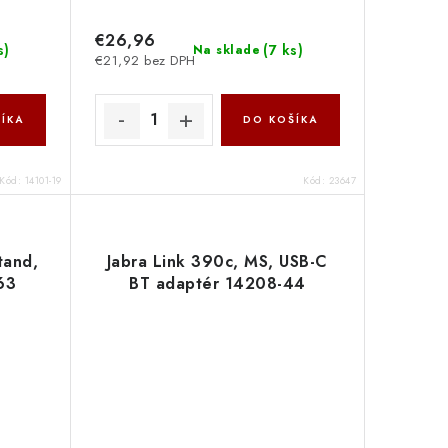
€26,96
s
)
(
7 ks
)
Na sklade
€21,92 bez DPH
ÍKA
DO KOŠÍKA
Kód:
14101-19
Kód:
23647
tand,
Jabra Link 390c, MS, USB-C
63
BT adaptér 14208-44