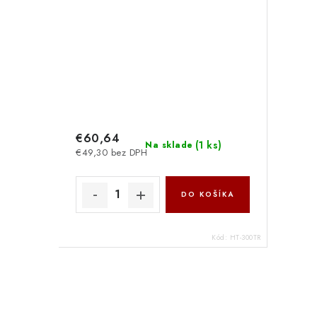
€60,64
(
1 ks
)
Na sklade
€49,30 bez DPH
DO KOŠÍKA
Kód:
HT-300TR