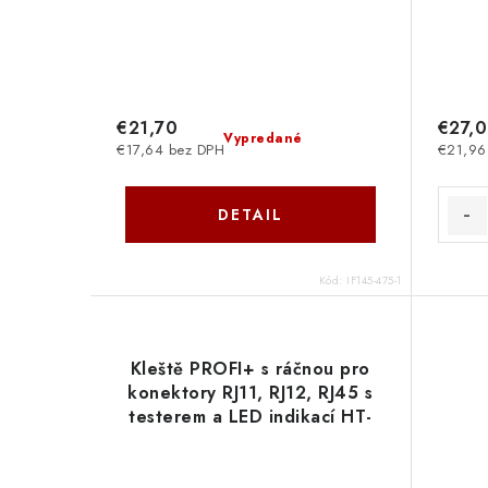
€21,70
€27,0
Vypredané
€17,64 bez DPH
€21,96
DETAIL
Kód:
IF145-475-1
Kleště PROFI+ s ráčnou pro
konektory RJ11, RJ12, RJ45 s
testerem a LED indikací HT-
300TR OEM