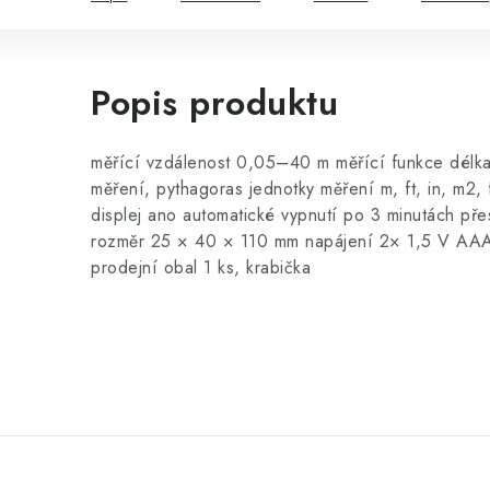
Popis produktu
měřící vzdálenost 0,05–40 m měřící funkce délka,
měření, pythagoras jednotky měření m, ft, in, m2,
displej ano automatické vypnutí po 3 minutách př
rozměr 25 × 40 × 110 mm napájení 2× 1,5 V AAA 
prodejní obal 1 ks, krabička