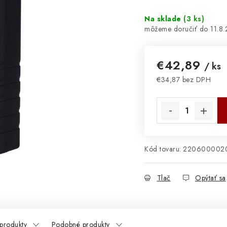
Na sklade
(
3 ks
)
11.8
€42,89
/ ks
€34,87 bez DPH
Jednotková cena:
Kód tovaru:
220600002
Tlač
Opýtať sa
 produkty
Podobné produkty