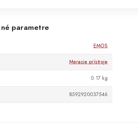
né parametre
EMOS
Meracie prístroje
0.17 kg
8592920037546