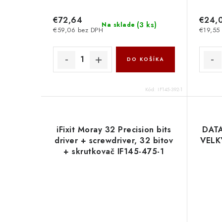
€72,64
€24,
(
3 ks
)
Na sklade
€59,06 bez DPH
€19,55
DO KOŠÍKA
Kód:
IF145-392-1
iFixit Moray 32 Precision bits
DATA
driver + screwdriver, 32 bitov
VELK
+ skrutkovač IF145-475-1
NoName