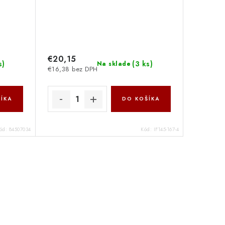
€20,15
s
)
(
3 ks
)
Na sklade
€16,38 bez DPH
ÍKA
DO KOŠÍKA
ód:
84507034
Kód:
IF145-167-4