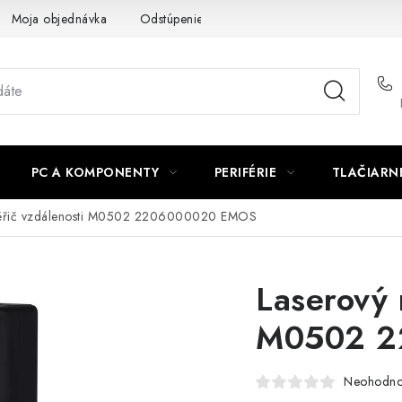
Moja objednávka
Odstúpenie od zmluvy
Formuláre na stiah
PC A KOMPONENTY
PERIFÉRIE
TLAČIARN
měřič vzdálenosti M0502 2206000020 EMOS
Laserový 
M0502 2
Neohodno