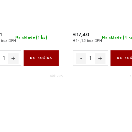
1
€17,40
(
1 ks
)
(
4 k
Na sklade
Na sklade
 bez DPH
€14,15 bez DPH
DO KOŠÍKA
DO KOŠ
Kód:
9099
K