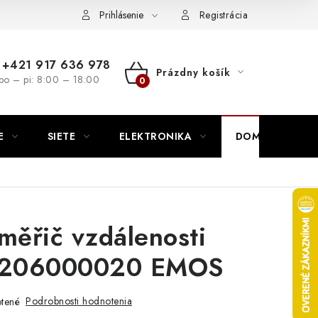
nutie
Napíšte nám
Prihlásenie
Registrácia
+421 917 636 978
Prázdny košík
po – pi: 8:00 – 18:00
NÁKUPNÝ
KOŠÍK
E
SIETE
ELEKTRONIKA
DOMÁCNOSŤ
měřič vzdálenosti
206000020 EMOS
Podrobnosti hodnotenia
tené