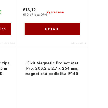
€13,12
s
)
Vypredané
€10,67 bez DPH
DETAIL
ÍKA
d:
IF145-391-1
Kód:
WS2182R
 zips,
iFixit Magnetic Project Mat
25 m
Pro, 203.2 x 2.7 x 254 mm,
BK
magnetická podložka IF145-
167-4 NoName