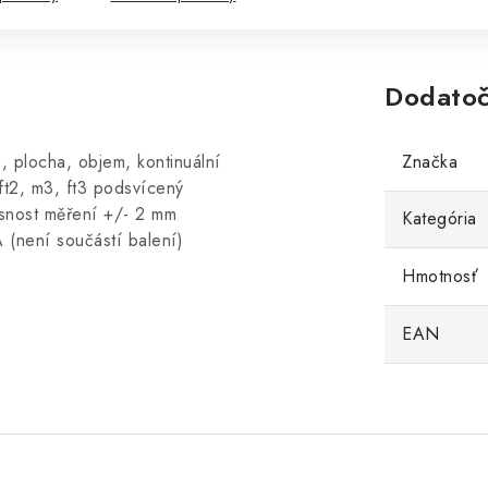
Dodatoč
 plocha, objem, kontinuální
Značka
 ft2, m3, ft3 podsvícený
esnost měření +/- 2 mm
Kategória
(není součástí balení)
Hmotnosť
EAN