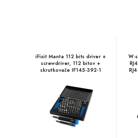
iFixit Manta 112 bits driver +
W-s
screwdriver, 112 bitov +
RJ
skrutkovače IF145-392-1
RJ4
NoName