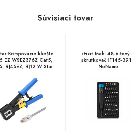
Súvisiaci tovar
tar Krimpovacie kliešte
iFixit Mahi 48-bitový
45 EZ WSEZ376Z Cat5,
skrutkovač IF145-391
5, RJ45EZ, RJ12 W-Star
NoName