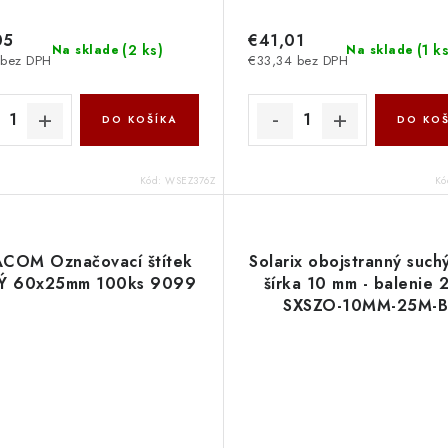
05
€41,01
(
2 ks
)
(
1 k
Na sklade
Na sklade
 bez DPH
€33,34 bez DPH
DO KOŠÍKA
DO KOŠ
Kód:
WSEZ376Z
Kó
COM Označovací štítek
Solarix obojstranný suchý
Ý 60x25mm 100ks 9099
šírka 10 mm - balenie 
SXSZO-10MM-25M-
84507034