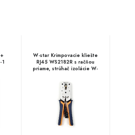
 +
W-star Krimpovacie kliešte
-1
RJ45 WS2182R s račňou
priame, strúhač izolácie W-
Star