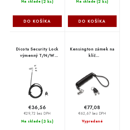
(
2 ks
)
(
2 ks
)
Na sklade
Na sklade
DO KOŠÍKA
DO KOŠÍKA
Dicota Security Lock
Kensington zámek na
výmenný T/N/W
klíč
D31700
NanoSaver™Portable
na notebook
K66640EU
€36,56
€77,08
€29,72 bez DPH
€62,67 bez DPH
(
3 ks
)
Na sklade
Vypredané