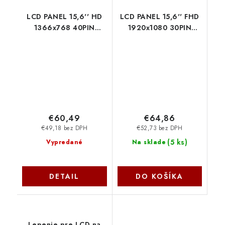
LCD PANEL 15,6'' HD
LCD PANEL 15,6'' FHD
1366x768 40PIN
1920x1080 30PIN
MATNÝ / ÚCHYTY
MATNÝ / BEZ ÚCHYTŮ
NAHOŘE A DOLE
77042505 SIL
77044552 SIL
€60,49
€64,86
€49,18 bez DPH
€52,73 bez DPH
(
5 ks
)
Vypredané
Na sklade
DETAIL
DO KOŠÍKA
Lepenie pre LCD na