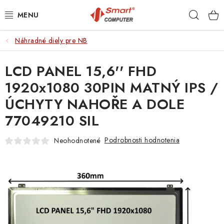
Prejsť
Hľad
na
obsah
Náhradné diely pre NB
NOTEBOOKY
LCD PANEL 15,6'' FHD
MOBILNÉ ZARIADENIA
1920x1080 30PIN MATNÝ IPS /
PC A KOMPONENTY
ÚCHYTY NAHOŘE A DOLE
77049210 SIL
PERIFÉRIE
Podrobnosti hodnotenia
Neohodnotené
TLAČIARNE
SIETE
ELEKTRONIKA