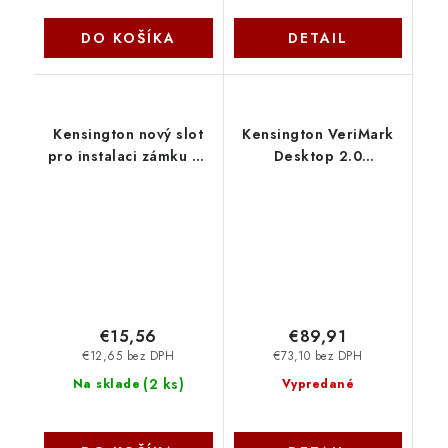
DO KOŠÍKA
DETAIL
Kensington nový slot
Kensington VeriMark
pro instalaci zámku na
Desktop 2.0
UltraBook®
Fingerprint Key
K64995WW
K64741WW
€15,56
€89,91
€12,65 bez DPH
€73,10 bez DPH
(
2 ks
)
Na sklade
Vypredané