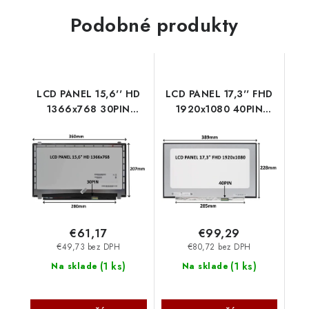
Podobné produkty
LCD PANEL 15,6'' HD
LCD PANEL 17,3'' FHD
1366x768 30PIN
1920x1080 40PIN
MATNÝ / ÚCHYTY
MATNÝ IPS 144HZ /
NAHOŘE A DOLE
BEZ ÚCHYTŮ
77046770 SIL
77030549 SIL
€61,17
€99,29
€49,73 bez DPH
€80,72 bez DPH
(
1 ks
)
(
1 ks
)
Na sklade
Na sklade