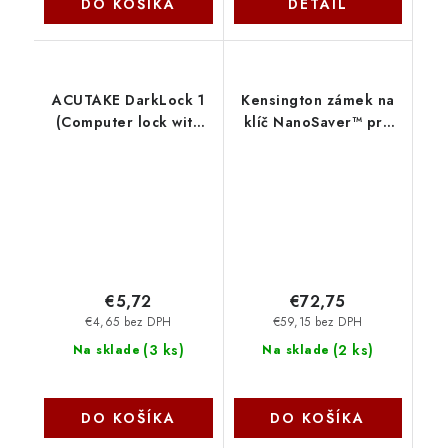
DO KOŠÍKA
DETAIL
ACUTAKE DarkLock 1
Kensington zámek na
(Computer lock with
klíč NanoSaver™ pro
Password) S ACU-
notebooky
DARKLOCK 1 Acutake
K64444WW
€5,72
€72,75
€4,65 bez DPH
€59,15 bez DPH
(
3 ks
)
(
2 ks
)
Na sklade
Na sklade
DO KOŠÍKA
DO KOŠÍKA