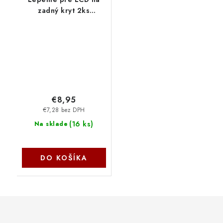
zadný kryt 2ks
77077001_BAL SIL
€8,95
€7,28 bez DPH
(
16 ks
)
Na sklade
DO KOŠÍKA