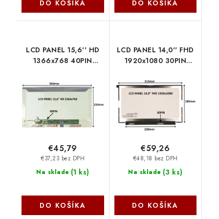
DO KOŠÍKA
DO KOŠÍKA
LCD PANEL 15,6'' HD
LCD PANEL 14,0'' FHD
1366x768 40PIN
1920x1080 30PIN
LESKLÝ / ŠROUBOVÁNÍ
MATNÝ IPS / BEZ
Z BOKŮ 77024194 SIL
ÚCHYTŮ 77042065 SIL
€45,79
€59,26
€37,23 bez DPH
€48,18 bez DPH
(
1 ks
)
(
3 ks
)
Na sklade
Na sklade
DO KOŠÍKA
DO KOŠÍKA