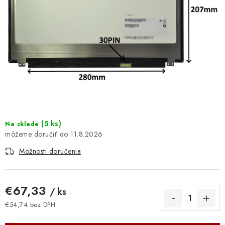
DOMÁCNOSŤ
: DOBRÁ CENA
: PREDAJŇA ZV
: OBĽÚBENÉ PRODUKTY
: TOP PRODUKTY
(
5 ks
)
Na sklade
: NOVÉ PRODUKTY
11.8.2026
Možnosti doručenia
ZNAČKY
Obchodné podmienky
Ochrana osobných údajov
€67,33
/ ks
Moja objednávka
Odstúpenie od zmluvy
€54,74 bez DPH
Jednotková cena:
Formuláre na stiahnutie
Napíšte nám