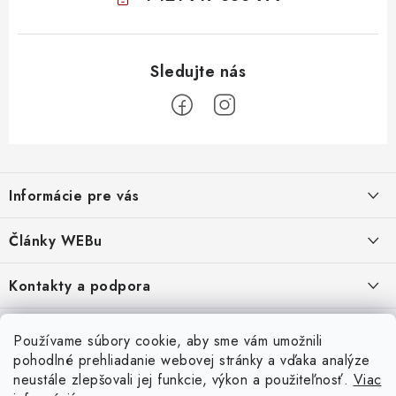
Z
á
Informácie pre vás
p
ä
Obchodné podmienky
Články WEBu
t
Ochrana osobných údajov
i
Dôležité oznamy
Kontakty a podpora
16.6.2026
e
Moja objednávka
Predajňa a sídlo spoločnosti
Servisné služby
Odstúpenie od zmluvy
Nákup na splátky
Používame súbory cookie, aby sme vám umožnili
2.8.2022
23.10.2022
pohodlné prehliadanie webovej stránky a vďaka analýze
Formuláre na stiahnutie
Servis a služby pre Vás
Doprava - UPS
Doprava - Packeta
Splátky - Home Credit
neustále zlepšovali jej funkcie, výkon a použiteľnosť.
Viac
Doprava a Platba
5.3.2022
Ako nakupovať