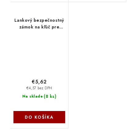
Lankový bezpečnostný
zámok na kľúč pre
notebook Natec
Lobster Key NZL-0225
€5,62
€4,57 bez DPH
(
8 ks
)
Na sklade
DO KOŠÍKA