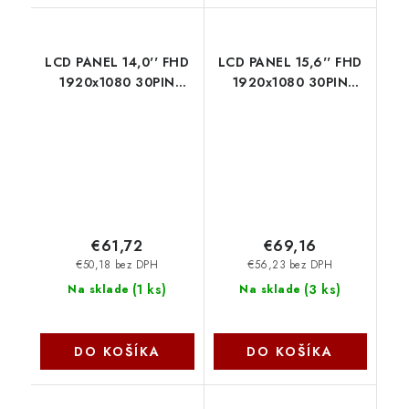
LCD PANEL 14,0'' FHD
LCD PANEL 15,6'' FHD
1920x1080 30PIN
1920x1080 30PIN
MATNÝ IPS / BEZ
MATNÝ / ÚCHYTY
ÚCHYTŮ 77042909 SIL
NAHOŘE A DOLE
77046121 SIL
€61,72
€69,16
€50,18 bez DPH
€56,23 bez DPH
(
1 ks
)
(
3 ks
)
Na sklade
Na sklade
DO KOŠÍKA
DO KOŠÍKA