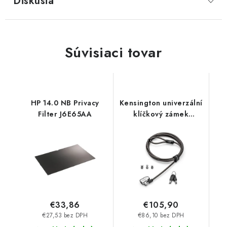
Diskusia
Súvisiaci tovar
HP 14.0 NB Privacy
Kensington univerzální
Filter J6E65AA
klíčkový zámek
ClickSafe® 2.0 pro
notebook K68102EU
€33,86
€105,90
€27,53 bez DPH
€86,10 bez DPH