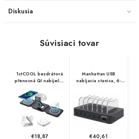
Diskusia
Súvisiaci tovar
1stCOOL bezdrátová
Manhattan USB
přenosná QI nabíječka
nabíjacia stanica, 6-
3v1, MagSafe, USB-C,
portová USB nabíjacia
černá W07 Black
stanica, USB-A, čierna
1stCool
102254
€18,87
€40,61