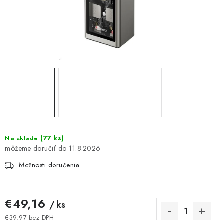
DOMÁCNOSŤ
: DOBRÁ CENA
: PREDAJŇA ZV
: OBĽÚBENÉ PRODUKTY
: TOP PRODUKTY
: NOVÉ PRODUKTY
(
77 ks
)
Na sklade
11.8.2026
ZNAČKY
Možnosti doručenia
Obchodné podmienky
Ochrana osobných údajov
Moja objednávka
Odstúpenie od zmluvy
€49,16
/ ks
Formuláre na stiahnutie
Napíšte nám
€39,97 bez DPH