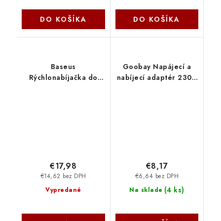
DO KOŠÍKA
DO KOŠÍKA
Baseus
Goobay Napájecí a
Rýchlonabíjačka do
nabíjecí adaptér 230V
siete Palm 30W 1xUSB-
na 2x USB, max.2,4A,
A 1xUSB-C PD QC 3.0
bílý ppadapter-138
biela 6932172672485
PremiumCord
NoName
€17,98
€8,17
€14,62 bez DPH
€6,64 bez DPH
(
4 ks
)
Vypredané
Na sklade