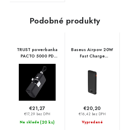
Podobné produkty
TRUST powerbanka
Baseus Airpow 20W
PACTO 5000 PD
Fast Charge
POCKET, černá 26104
Powerbanka 10000mAh
Trust
Black 6932172626884
NoName
€21,27
€20,20
€17,29 bez DPH
€16,42 bez DPH
(
20 ks
)
Na sklade
Vypredané