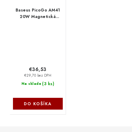
Baseus PicoGo AM41
20W Magnetická
Powerbanka 5000mAh
Natural Titanium
6932172690687
NoName
€36,53
€29,70 bez DPH
(
3 ks
)
Na sklade
DO KOŠÍKA