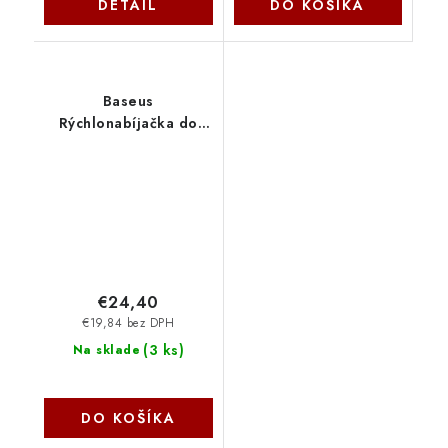
DETAIL
DO KOŠÍKA
Baseus
Rýchlonabíjačka do
siete PicoGo GaN 45W
USB-C PD čierna
6932172678364
NoName
€24,40
€19,84 bez DPH
(
3 ks
)
Na sklade
DO KOŠÍKA