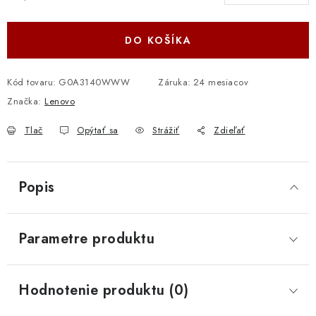
Jednotková cena:
DO KOŠÍKA
Kód tovaru:
G0A3140WWW
Záruka
:
24 mesiacov
Značka:
Lenovo
Tlač
Opýtať sa
Strážiť
Zdieľať
Popis
Parametre produktu
Hodnotenie produktu (0)