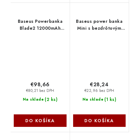
Baseus Powerbanka
Baseus power banka
Blade2 12000mAh
Mini s bezdrôtovým
65W strieborná
nabíjaním 5000 mAh
6932172645656
20W USB-C čierna
NoName
6932172636234
NoName
€98,66
€28,24
€80,21 bez DPH
€22,96 bez DPH
(
2 ks
)
(
1 ks
)
Na sklade
Na sklade
DO KOŠÍKA
DO KOŠÍKA