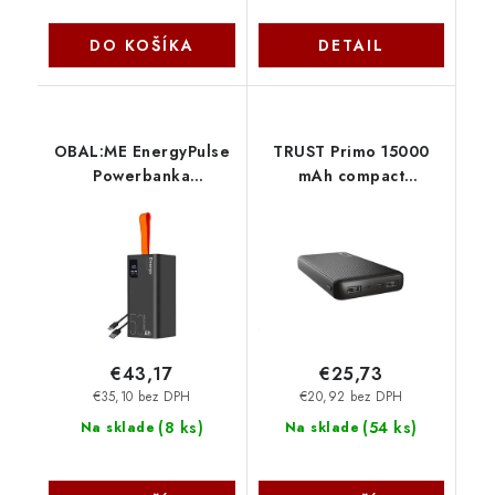
DO KOŠÍKA
DETAIL
OBAL:ME EnergyPulse
TRUST Primo 15000
Powerbanka
mAh compact
50000mAh 22.5W
powerbank 24677
Black 8596311240676
Trust
€43,17
€25,73
€35,10 bez DPH
€20,92 bez DPH
(
8 ks
)
(
54 ks
)
Na sklade
Na sklade