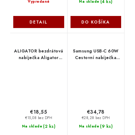
(
4 ks
)
Vypredané
Na sklade
DETAIL
DO KOŠÍKA
ALIGATOR bezdrátová
Samsung USB-C 60W
nabíječka Aligator
Cestovní nabíječka
Pure-Pad 15W, černá
Black EP-
CHQ004
T6010NBEGWW
€18,55
€34,78
€15,08 bez DPH
€28,28 bez DPH
(
2 ks
)
(
9 ks
)
Na sklade
Na sklade