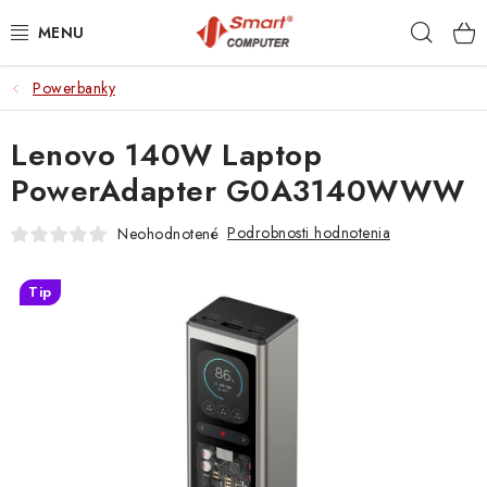
Prejsť
Hľad
na
obsah
Powerbanky
NOTEBOOKY
Lenovo 140W Laptop
MOBILNÉ ZARIADENIA
PowerAdapter G0A3140WWW
PC A KOMPONENTY
Podrobnosti hodnotenia
Neohodnotené
PERIFÉRIE
Tip
TLAČIARNE
SIETE
ELEKTRONIKA