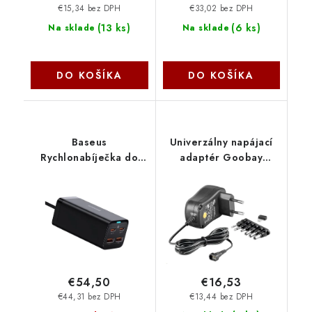
€15,34 bez DPH
€33,02 bez DPH
(
13 ks
)
(
6 ks
)
Na sklade
Na sklade
DO KOŠÍKA
DO KOŠÍKA
Baseus
Univerzálny napájací
Rychlonabíječka do
adaptér Goobay
sítě GaN3, 2x USB-A,
230V/3-12V DC
2x USB-C 100W černá
1000mA ppadapter-70
6953156209053
PremiumCord
NoName
€54,50
€16,53
€44,31 bez DPH
€13,44 bez DPH