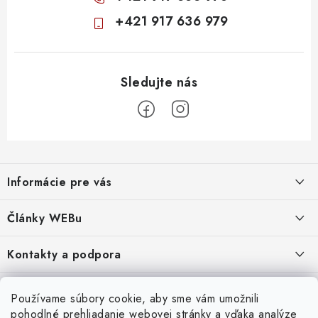
+421 917 636 979
Z
á
Informácie pre vás
p
ä
Obchodné podmienky
Články WEBu
t
Ochrana osobných údajov
i
Dôležité oznamy
Kontakty a podpora
16.6.2026
e
Moja objednávka
Predajňa a sídlo spoločnosti
Servisné služby
Odstúpenie od zmluvy
Nákup na splátky
Používame súbory cookie, aby sme vám umožnili
2.8.2022
23.10.2022
pohodlné prehliadanie webovej stránky a vďaka analýze
Formuláre na stiahnutie