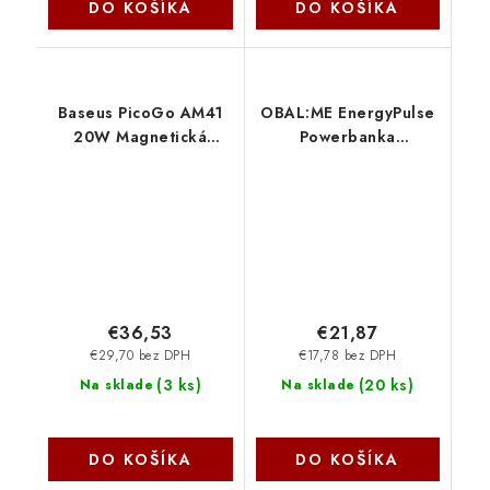
DO KOŠÍKA
DO KOŠÍKA
Baseus PicoGo AM41
OBAL:ME EnergyPulse
20W Magnetická
Powerbanka
Powerbanka 5000mAh
20000mAh 22.5W
Nebula Pink
Black 8596311240652
6932172690663
NoName
€36,53
€21,87
€29,70 bez DPH
€17,78 bez DPH
(
3 ks
)
(
20 ks
)
Na sklade
Na sklade
DO KOŠÍKA
DO KOŠÍKA