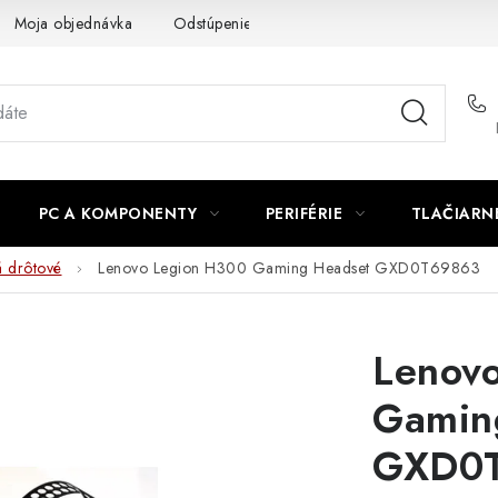
Moja objednávka
Odstúpenie od zmluvy
Formuláre na stiah
PC A KOMPONENTY
PERIFÉRIE
TLAČIARN
á drôtové
Lenovo Legion H300 Gaming Headset GXD0T69863
Lenov
Gamin
GXD0