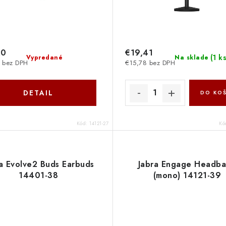
20
€19,41
(
1 k
Vypredané
Na sklade
 bez DPH
€15,78 bez DPH
DETAIL
DO KOŠ
Kód:
14121-27
Kó
a Evolve2 Buds Earbuds
Jabra Engage Headb
14401-38
(mono) 14121-39