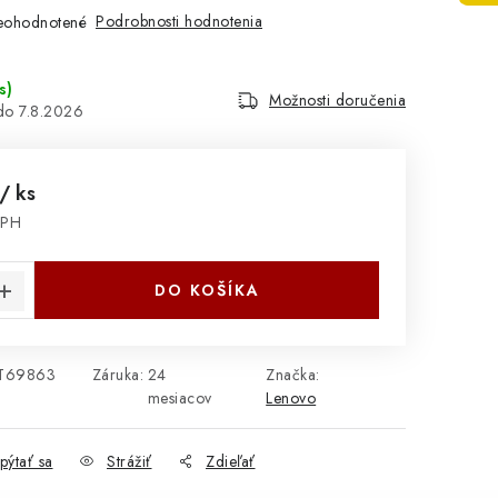
Podrobnosti hodnotenia
eohodnotené
s
)
Možnosti doručenia
7.8.2026
/ ks
DPH
cena:
DO KOŠÍKA
T69863
Záruka
:
24
Značka:
mesiacov
Lenovo
pýtať sa
Strážiť
Zdieľať