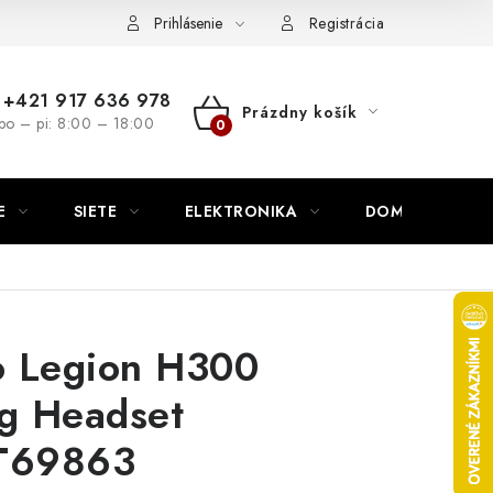
nutie
Napíšte nám
Prihlásenie
Registrácia
+421 917 636 978
Prázdny košík
po – pi: 8:00 – 18:00
NÁKUPNÝ
KOŠÍK
E
SIETE
ELEKTRONIKA
DOMÁCNOSŤ
o Legion H300
g Headset
T69863