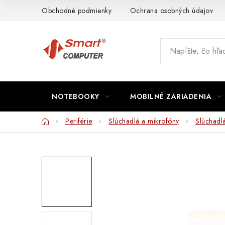
Prejsť
Obchodné podmienky
Ochrana osobných údajov
na
obsah
NOTEBOOKY
MOBILNÉ ZARIADENIA
Domov
Periférie
Slúchadlá a mikrofóny
Slúchadl