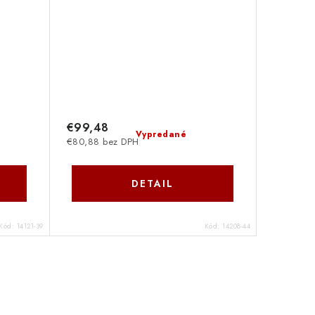
€99,48
Vypredané
€80,88 bez DPH
DETAIL
Kód:
14121-39
Kód:
14208-44