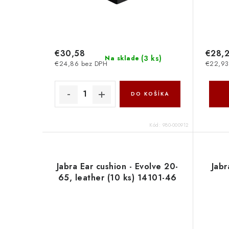
€30,58
€28,
(
3 ks
)
Na sklade
€24,86 bez DPH
€22,93
DO KOŠÍKA
Kód:
980-000912
Jabra Ear cushion - Evolve 20-
Jabr
65, leather (10 ks) 14101-46