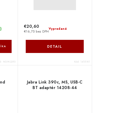
€20,60
s
)
Vypredané
€16,75 bez DPH
DETAIL
ÍKA
d:
NGM-2293
Kód:
14101-81
and
Jabra Link 390c, MS, USB-C
BT adaptér 14208-44