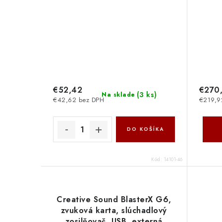
€52,42
€270
(
3 ks
)
Na sklade
€42,62 bez DPH
€219,9
DO KOŠÍKA
Kód:
14101-46
Creative Sound BlasterX G6,
zvuková karta, slúchadlový
zosilňovač, USB, externá