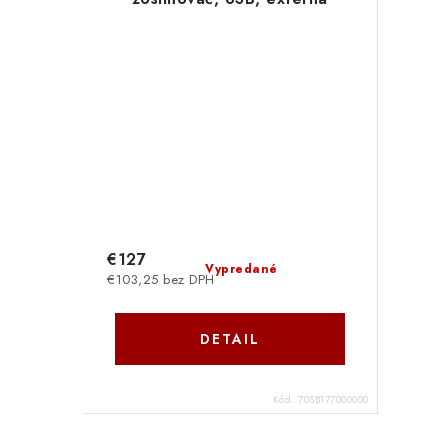
70SB177000000 Creative
Labs
€127
Vypredané
€103,25 bez DPH
DETAIL
Kód:
70SB177000000