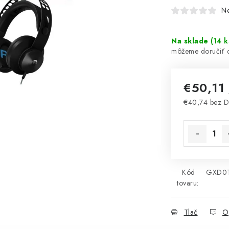
N
Na sklade
(
14 k
€50,11
€40,74 bez 
Jednotková 
Kód
GXD0
tovaru:
Tlač
O