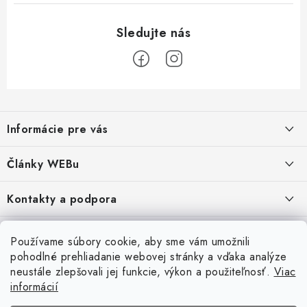
Z
á
Informácie pre vás
p
ä
Obchodné podmienky
Články WEBu
t
Ochrana osobných údajov
i
Dôležité oznamy
Kontakty a podpora
16.6.2026
e
Moja objednávka
Predajňa a sídlo spoločnosti
Servisné služby
Odstúpenie od zmluvy
Nákup na splátky
Používame súbory cookie, aby sme vám umožnili
2.8.2022
23.10.2022
pohodlné prehliadanie webovej stránky a vďaka analýze
Formuláre na stiahnutie
Servis a služby pre Vás
Doprava - UPS
Doprava - Packeta
Splátky - Home Credit
neustále zlepšovali jej funkcie, výkon a použiteľnosť.
Viac
Doprava a Platba
5.3.2022
Ako nakupovať
informácií
Napíšte nám
4.3.2022
18.3.2022