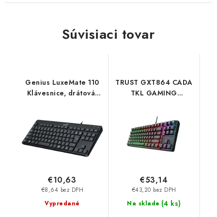
Súvisiaci tovar
Genius LuxeMate 110
TRUST GXT864 CADA
Klávesnice, drátová,
TKL GAMING
CZ+SK layout, USB,
KEYBOARD US 25724
černá 31300012402
Trust
€10,63
€53,14
€8,64 bez DPH
€43,20 bez DPH
(
4 ks
)
Vypredané
Na sklade