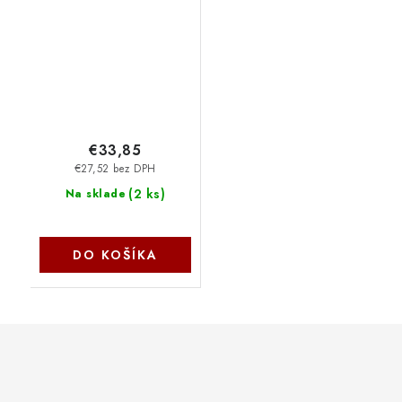
8.0 / drátová / černá
EY6A005 SilentiumPC
€33,85
€27,52 bez DPH
(
2 ks
)
Na sklade
DO KOŠÍKA