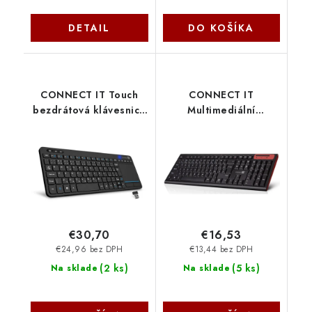
DETAIL
DO KOŠÍKA
CONNECT IT Touch
CONNECT IT
bezdrátová klávesnice
Multimediální
+ touch pad (+2x AAA
bezdrátová klávesnice,
baterie zdarma),
CZ + SK layout, černá
ČERNÁ CKB-2010-CS
CKB-3000-CS Connect
Connect IT
IT
€30,70
€16,53
€24,96 bez DPH
€13,44 bez DPH
(
2 ks
)
(
5 ks
)
Na sklade
Na sklade