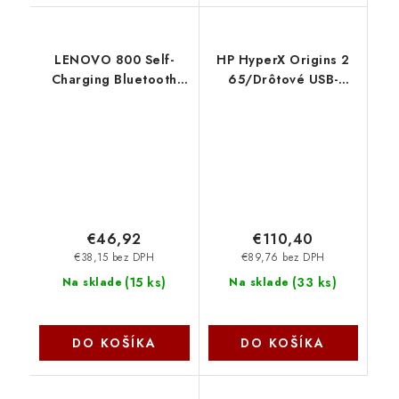
LENOVO 800 Self-
HP HyperX Origins 2
Charging Bluetooth
65/Drôtové USB-
Keyboard-
A/US/Čierna
Czech,Slovakia
B4QS3AA-ABA HYPERX
GY41R69605 Lenovo
€46,92
€110,40
€38,15 bez DPH
€89,76 bez DPH
(
15 ks
)
(
33 ks
)
Na sklade
Na sklade
DO KOŠÍKA
DO KOŠÍKA