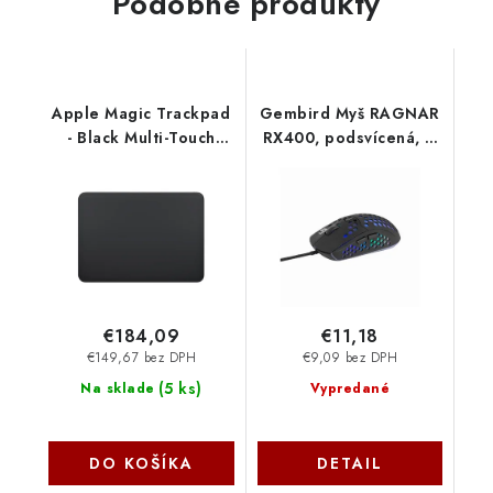
Podobné produkty
Apple Magic Trackpad
Gembird Myš RAGNAR
- Black Multi-Touch
RX400, podsvícená, 6
Surface MXKA3ZM-A
tlačítek, 7200DPI, USB,
černá MUSG-RAGNAR-
RX400
€184,09
€11,18
€149,67 bez DPH
€9,09 bez DPH
(
5 ks
)
Na sklade
Vypredané
DO KOŠÍKA
DETAIL