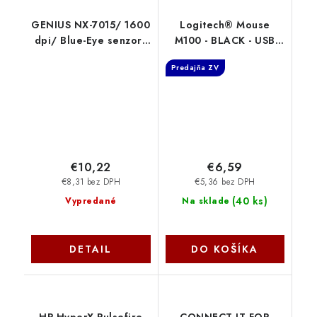
GENIUS NX-7015/ 1600
Logitech® Mouse
dpi/ Blue-Eye senzor/
M100 - BLACK - USB
bezdrátová/ kovově
910-006652
Predajňa ZV
šedá 4710268258667
Genius
€10,22
€6,59
€8,31 bez DPH
€5,36 bez DPH
(
40 ks
)
Vypredané
Na sklade
DETAIL
DO KOŠÍKA