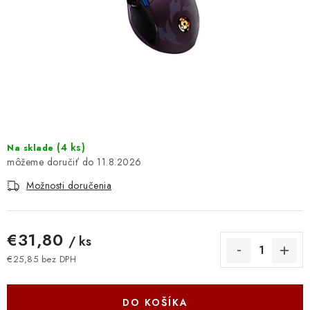
DOMÁCNOSŤ
: DOBRÁ CENA
: PREDAJŇA ZV
: OBĽÚBENÉ PRODUKTY
: TOP PRODUKTY
(
4 ks
)
Na sklade
11.8.2026
: NOVÉ PRODUKTY
Možnosti doručenia
ZNAČKY
€31,80
/ ks
Obchodné podmienky
Ochrana osobných údajov
€25,85 bez DPH
Jednotková cena:
Moja objednávka
Odstúpenie od zmluvy
Formuláre na stiahnutie
Napíšte nám
DO KOŠÍKA