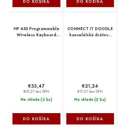
DO KOŠÍKA
DO KOŠÍKA
HP 455 Programmable
CONNECT IT DOODLE
Wireless Keyboard
kancelářská drátová
4R177AA-ABB
bíle podsvícená USB
klávesnice, CZ + SK
verze, černá CKB-3510-
DD Connect IT
€33,47
€21,24
€27,21 bez DPH
€17,27 bez DPH
(
3 ks
)
(
2 ks
)
Na sklade
Na sklade
DO KOŠÍKA
DO KOŠÍKA