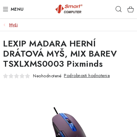
Prejsť
Hľad
na
obsah
Myši
NOTEBOOKY
LEXIP MADARA HERNÍ
MOBILNÉ ZARIADENIA
DRÁTOVÁ MYŠ, MIX BAREV
PC A KOMPONENTY
TSXLXMS0003 Pixminds
PERIFÉRIE
Podrobnosti hodnotenia
Neohodnotené
TLAČIARNE
SIETE
ELEKTRONIKA