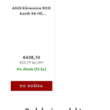
ASUS klávesnice ROG
Azoth 96 HE,
Mechanická,
Bezdrátová, BT, RF
2.4GHz, CZ/SK, černá
90MP040H-BKZA00
Asus
€408,10
€331,79 bez DPH
(
12 ks
)
Na sklade
DO KOŠÍKA