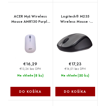
ACER Myš Wireless
Logitech® M235
Mouse AMR130 Purple
Wireless Mouse -
- Dual mode 2.4GHz +
COLT MATTE - 2.4GHZ
BT 5.2, 4 tlačítka,
910-002201
800/1200/1600 dpi,
USB Polling rate 125Hz
GP.MCE11.04C Acer
€16,29
€17,23
€13,24 bez DPH
€14,01 bez DPH
(
8 ks
)
(
50 ks
)
Na sklade
Na sklade
DO KOŠÍKA
DO KOŠÍKA