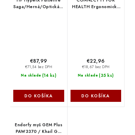
HP HyperX Pulsefire
CONNECT IT FOR
Saga/Herná/Optická/Pre
HEALTH Ergonomická
pravákov/26 000
vertikálna myš (+ 1x
DPI/Drôtové USB-A/
batéria AA zdarma)
Čierna A2PB3AA
bezdrôtová, čierna
HYPERX
CMO-2900-BK Connect
IT
€87,99
€22,96
€71,54 bez DPH
€18,67 bez DPH
(
14 ks
)
(
35 ks
)
Na sklade
Na sklade
DO KOŠÍKA
DO KOŠÍKA
Endorfy myš GEM Plus
PAW3370 / Khail GM