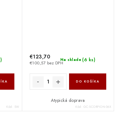
€123,70
s
)
(
6 ks
)
Na sklade
€100,57 bez DPH
ÍKA
DO KOŠÍKA
Atypická doprava
Kód:
SW
Kód:
GC-SCORPION-06X