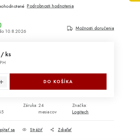
Podrobnosti hodnotenia
eohodnotené
)
Možnosti doručenia
10.8.2026
1
/ ks
DPH
cena:
DO KOŠÍKA
Záruka
:
24
Značka:
45
mesiacov
Logitech
pýtať sa
Strážiť
Zdieľať