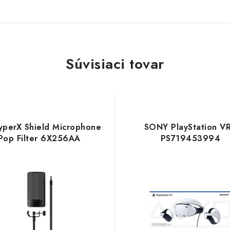
Súvisiaci tovar
yperX Shield Microphone
SONY PlayStation V
Pop Filter 6X256AA
PS719453994