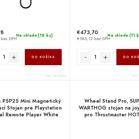
98
€473,70
(
19 ks
)
(
11 
Na sklade
Na sklade
 bez DPH
€385,12 bez DPH
DO KOŠÍKA
DO KOŠ
Kód:
6X256AA
Kód
a P5P25 Mini Magnetický
Wheel Stand Pro, SU
ací Stojan pre Playstation
WARTHOG stojan na joy
al Remote Player White
pro Thrustmaster HO
74363711887 NoName
WARTHOG, Saitek
X55/X52/X52 SW No