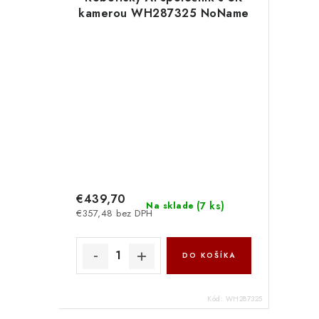
kamerou WH287325 NoName
€439,70
(
7 ks
)
Na sklade
€357,48 bez DPH
DO KOŠÍKA
Kód:
WH287325