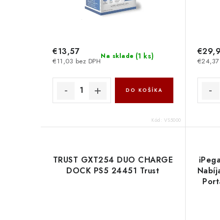
€13,57
€29,
(
1 ks
)
Na sklade
€11,03 bez DPH
€24,37
DO KOŠÍKA
Kód:
VS5000
TRUST GXT254 DUO CHARGE
iPeg
DOCK PS5 24451 Trust
Nabíj
Port
69