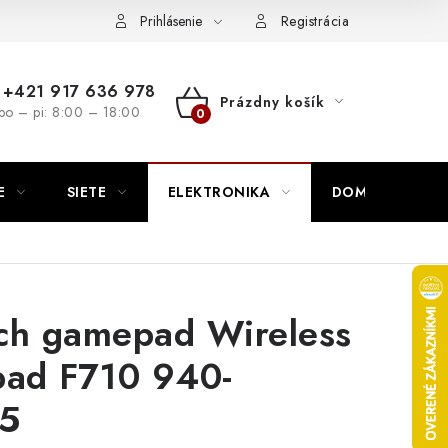
nutie
Napíšte nám
Prihlásenie
Registrácia
+421 917 636 978
Prázdny košík
po – pi: 8:00 – 18:00
NÁKUPNÝ
KOŠÍK
E
SIETE
ELEKTRONIKA
DOMÁCNOSŤ
ch gamepad Wireless
ad F710 940-
5