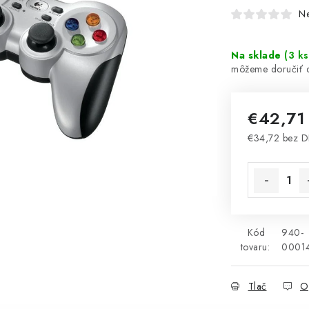
N
Na sklade
(
3 ks
€42,7
€34,72 bez 
Jednotková 
Kód
940-
tovaru:
0001
Tlač
O