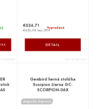
€554,71
ks
)
Vypredané
€450,98 bez DPH
DETAIL
ÍKA
:
PS719453994
Kód:
SK-1000210-01
PER
Gembird herná stolička
stick
Scorpion čierna GC-
TAS
SCORPION-06X
Name
Atypická doprava