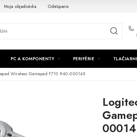
Moja objednávka
Odstúpenie od zmluvy
Formuláre na stiah
PC A KOMPONENTY
PERIFÉRIE
TLAČIARN
mepad Wireless Gamepad F710 940-000145
Logite
Gamep
00014