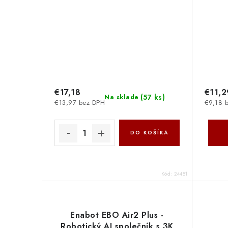
€17,18
€11,2
(
57 ks
)
Na sklade
€13,97 bez DPH
€9,18 
DO KOŠÍKA
Kód:
24451
Enabot EBO Air2 Plus -
Robotický AI společník s 3K