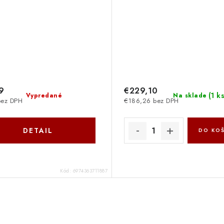
9
€229,10
(
1 k
Vypredané
Na sklade
bez DPH
€186,26 bez DPH
DETAIL
DO KOŠ
Kód:
6974363711887