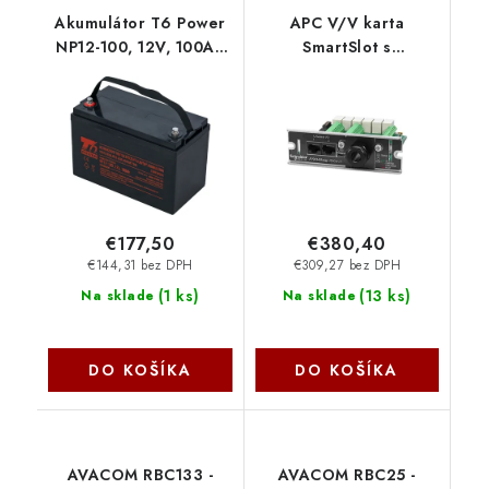
Akumulátor T6 Power
APC V/V karta
NP12-100, 12V, 100Ah
SmartSlot s
T6UPS0054 T6 power
beznapěťovými
kontakty AP9614
€177,50
€380,40
€144,31 bez DPH
€309,27 bez DPH
(
1 ks
)
(
13 ks
)
Na sklade
Na sklade
DO KOŠÍKA
DO KOŠÍKA
AVACOM RBC133 -
AVACOM RBC25 -