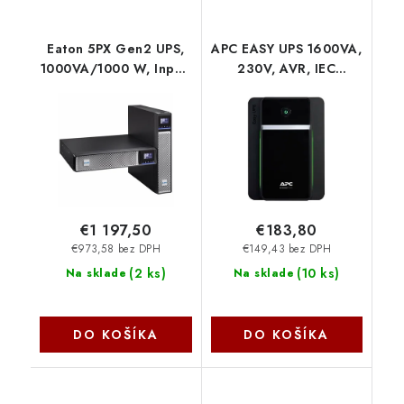
Eaton 5PX Gen2 UPS,
APC EASY UPS 1600VA,
1000VA/1000 W, Input:
230V, AVR, IEC
C14, Output: (8) C13,
zásuvky (900W)
Rack/tower, 2U,
BVX1600LI
NetworkCard
5PX1000IRTNG2
€1 197,50
€183,80
€973,58 bez DPH
€149,43 bez DPH
(
2 ks
)
(
10 ks
)
Na sklade
Na sklade
DO KOŠÍKA
DO KOŠÍKA