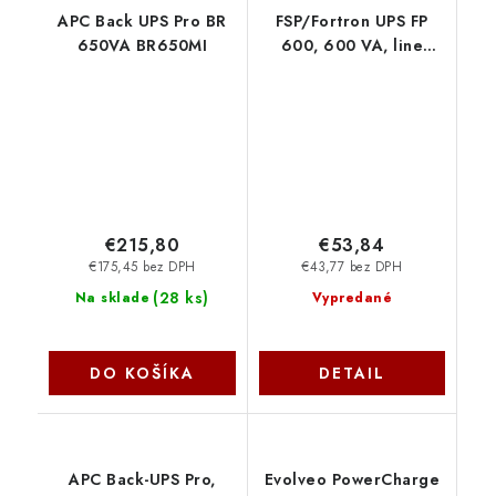
APC Back UPS Pro BR
FSP/Fortron UPS FP
650VA BR650MI
600, 600 VA, line
interactive
PPF3600708
€215,80
€53,84
€175,45 bez DPH
€43,77 bez DPH
(
28 ks
)
Na sklade
Vypredané
DO KOŠÍKA
DETAIL
APC Back-UPS Pro,
Evolveo PowerCharge