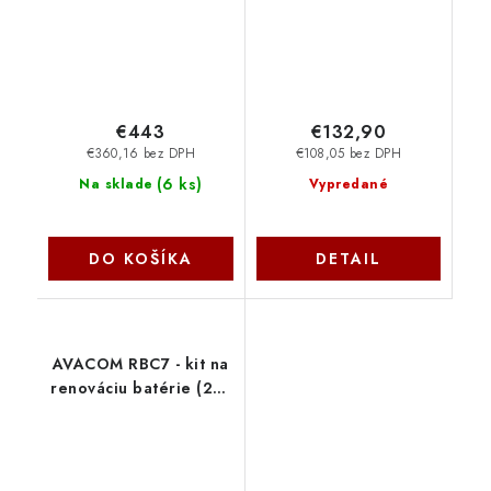
€443
€132,90
€360,16 bez DPH
€108,05 bez DPH
(
6 ks
)
Na sklade
Vypredané
DO KOŠÍKA
DETAIL
AVACOM RBC7 - kit na
renováciu batérie (2ks
batérií) AVA-RBC7-KIT
Avacom