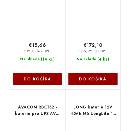
12V002,3-F1A-1 Avacom
RBC117-KIT Avacom
€15,66
€172,10
€12,73 bez DPH
€139,92 bez DPH
(
14 ks
)
(
4 ks
)
Na sklade
Na sklade
DO KOŠÍKA
DO KOŠÍKA
AVACOM RBC152 -
LONG baterie 12V
baterie pro UPS AVA-
45Ah M6 LongLife 12
RBC152 Avacom
let (WPL45-12N) PBLO-
12V045-F8AL Avacom