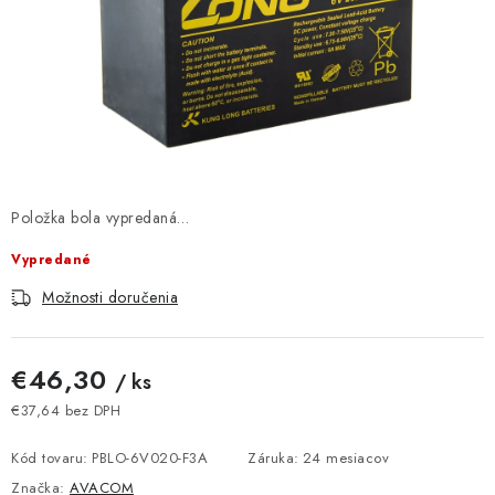
DOMÁCNOSŤ
: DOBRÁ CENA
: PREDAJŇA ZV
: OBĽÚBENÉ PRODUKTY
Položka bola vypredaná…
: TOP PRODUKTY
Vypredané
: NOVÉ PRODUKTY
Možnosti doručenia
ZNAČKY
€46,30
/ ks
Obchodné podmienky
Ochrana osobných údajov
€37,64 bez DPH
Jednotková cena:
Moja objednávka
Odstúpenie od zmluvy
Kód tovaru:
PBLO-6V020-F3A
Záruka
:
24 mesiacov
Formuláre na stiahnutie
Napíšte nám
Značka:
AVACOM