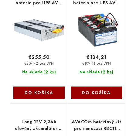
baterie pro UPS AVA-
batéria pre UPS AVA-
RBC133 Avacom
RBC25 Avacom
€255,50
€134,21
€207,72 bez DPH
€109,11 bez DPH
(
2 ks
)
(
2 ks
)
Na sklade
Na sklade
DO KOŠÍKA
DO KOŠÍKA
Long 12V 2,3Ah
AVACOM bateriový kit
olověný akumulátor F1
pro renovaci RBC117
(WPS2,3-12) PBLO-
(10ks baterií) AVA-