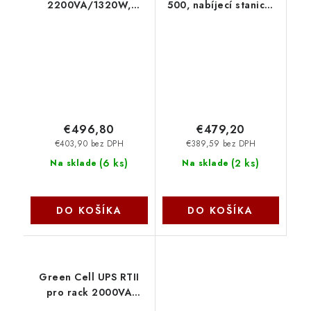
2200VA/1320W,
500, nabíjecí stanice,
Tower, 230V, 4x
20 Ah, 512 Wh, 2× 230
Schuko and 2x IEC C13
V zásuvka, 1× 12 V
outlets, RGB Lights,
zásuvka, 4× USB-A, 1×
Pure Sine Wave,
USB-C POWERCHARGE
Midnight (Bla
500
BGM2200B-GR
€496,80
€479,20
€403,90 bez DPH
€389,59 bez DPH
(
6 ks
)
(
2 ks
)
Na sklade
Na sklade
DO KOŠÍKA
DO KOŠÍKA
Green Cell UPS RTII
pro rack 2000VA
1800W s LCD