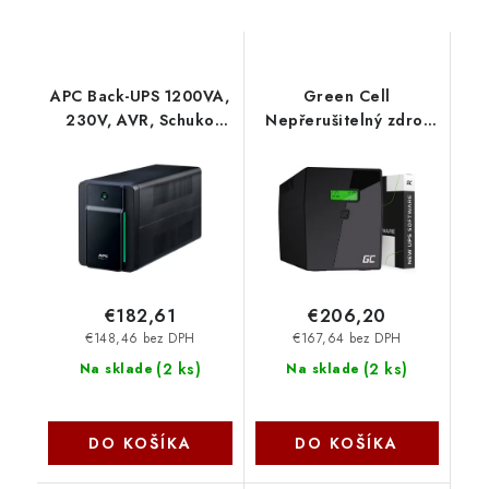
APC Back-UPS 1200VA,
Green Cell
230V, AVR, Schuko
Nepřerušitelný zdroj
Sockets BX1200MI-GR
napájení UPS 2000VA
1400W s LCD
displejem Čistá
sinusovka | VERZE EU |
2x Schuko 2x IEC
zásuvky UPS09
€182,61
€206,20
€148,46 bez DPH
€167,64 bez DPH
(
2 ks
)
(
2 ks
)
Na sklade
Na sklade
DO KOŠÍKA
DO KOŠÍKA