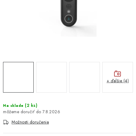
DOMÁCNOSŤ
: DOBRÁ CENA
: PREDAJŇA ZV
: OBĽÚBENÉ PRODUKTY
: TOP PRODUKTY
: NOVÉ PRODUKTY
+ ďalšie (4)
ZNAČKY
(
2 ks
)
Na sklade
7.8.2026
Obchodné podmienky
Ochrana osobných údajov
Moja objednávka
Odstúpenie od zmluvy
Možnosti doručenia
Formuláre na stiahnutie
Napíšte nám