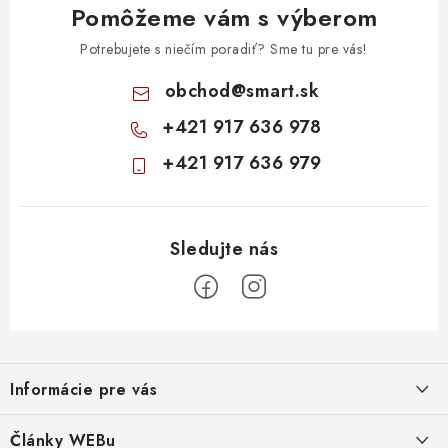
Pomôžeme vám s výberom
Potrebujete s niečím poradiť? Sme tu pre vás!
obchod
@
smart.sk
+421 917 636 978
+421 917 636 979
Z
á
Informácie pre vás
p
ä
Obchodné podmienky
Články WEBu