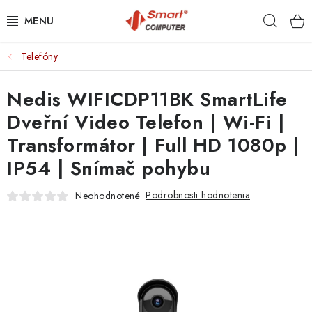
Prejsť
Hľad
na
obsah
Telefóny
NOTEBOOKY
Nedis WIFICDP11BK SmartLife
MOBILNÉ ZARIADENIA
Dveřní Video Telefon | Wi-Fi |
PC A KOMPONENTY
Transformátor | Full HD 1080p |
IP54 | Snímač pohybu
PERIFÉRIE
Podrobnosti hodnotenia
Neohodnotené
TLAČIARNE
SIETE
ELEKTRONIKA