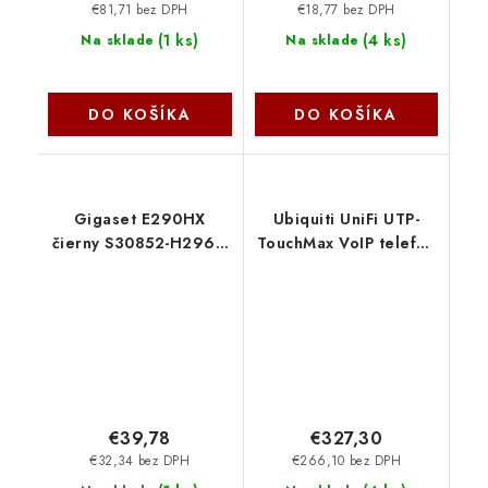
€81,71 bez DPH
€18,77 bez DPH
(
1 ks
)
(
4 ks
)
Na sklade
Na sklade
DO KOŠÍKA
DO KOŠÍKA
Gigaset E290HX
Ubiquiti UniFi UTP-
čierny S30852-H2961-
TouchMax VoIP telefon
R101
7"dotykový display
POE
€39,78
€327,30
€32,34 bez DPH
€266,10 bez DPH