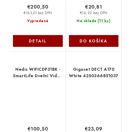
€200,50
€20,81
€163,01 bez DPH
€16,92 bez DPH
(
11 ks
)
Vypredané
Na sklade
DETAIL
DO KOŠÍKA
Nedis WIFICDP31BK -
Gigaset DECT A170
SmartLife Dveřní Video
White 4250366851037
Telefon| Wi-Fi |
Napájení z baterie | 2x
Full HD 1080p | IP54 |
Snímač pohybu
€100,50
€23,09