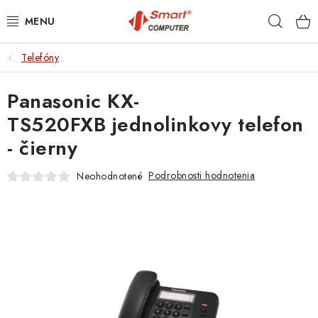
Prejsť
Hľad
na
obsah
Telefóny
NOTEBOOKY
Panasonic KX-
MOBILNÉ ZARIADENIA
TS520FXB jednolinkovy telefon
PC A KOMPONENTY
- čierny
PERIFÉRIE
Podrobnosti hodnotenia
Neohodnotené
TLAČIARNE
SIETE
ELEKTRONIKA