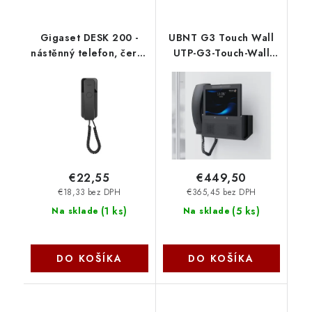
Gigaset DESK 200 -
UBNT G3 Touch Wall
nástěnný telefon, černý
UTP-G3-Touch-Wall
S30054-H6539-R601
Ubiquiti
€22,55
€449,50
€18,33 bez DPH
€365,45 bez DPH
(
1 ks
)
(
5 ks
)
Na sklade
Na sklade
DO KOŠÍKA
DO KOŠÍKA