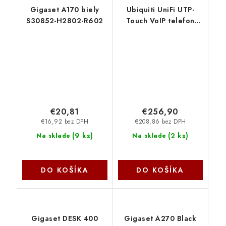
Gigaset A170 biely
Ubiquiti UniFi UTP-
S30852-H2802-R602
Touch VoIP telefon
5"dotykový display
POE UTP-Touch-U
€20,81
€256,90
€16,92 bez DPH
€208,86 bez DPH
(
9 ks
)
(
2 ks
)
Na sklade
Na sklade
DO KOŠÍKA
DO KOŠÍKA
Gigaset DESK 400
Gigaset A270 Black