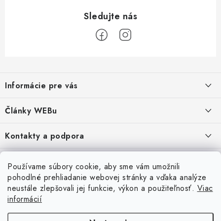
Z
á
Informácie pre vás
p
ä
Obchodné podmienky
Články WEBu
t
Ochrana osobných údajov
i
Dôležité oznamy
Kontakty a podpora
16.6.2026
e
Moja objednávka
Predajňa a sídlo spoločnosti
Servisné služby
Odstúpenie od zmluvy
Nákup na splátky
Používame súbory cookie, aby sme vám umožnili
2.8.2022
23.10.2022
pohodlné prehliadanie webovej stránky a vďaka analýze
Formuláre na stiahnutie
Servis a služby pre Vás
Doprava - UPS
Doprava - Packeta
Splátky - Home Credit
neustále zlepšovali jej funkcie, výkon a použiteľnosť.
Viac
Doprava a Platba
5.3.2022
Ako nakupovať
Napíšte nám
informácií
4.3.2022
18.3.2022
Inštalácia a servis NB