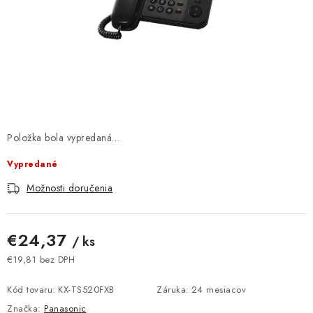
DOMÁCNOSŤ
: DOBRÁ CENA
: PREDAJŇA ZV
: OBĽÚBENÉ PRODUKTY
Položka bola vypredaná…
: TOP PRODUKTY
Vypredané
: NOVÉ PRODUKTY
Možnosti doručenia
ZNAČKY
€24,37
/ ks
Obchodné podmienky
Ochrana osobných údajov
€19,81 bez DPH
Jednotková cena:
Moja objednávka
Odstúpenie od zmluvy
Kód tovaru:
KX-TS520FXB
Záruka
:
24 mesiacov
Formuláre na stiahnutie
Napíšte nám
Značka:
Panasonic