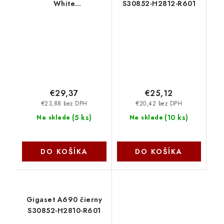
White
S30852-H2812-R601
4250366868837
€29,37
€25,12
€23,88 bez DPH
€20,42 bez DPH
(
5 ks
)
(
10 ks
)
Na sklade
Na sklade
DO KOŠÍKA
DO KOŠÍKA
Gigaset A690 čierny
S30852-H2810-R601