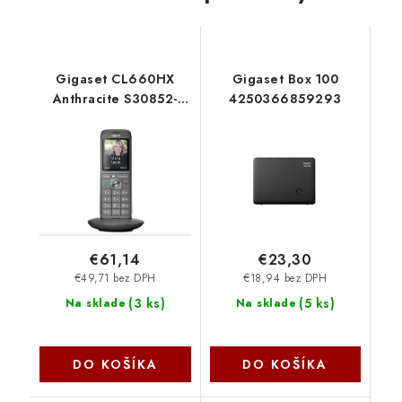
Gigaset CL660HX
Gigaset Box 100
Anthracite S30852-
4250366859293
H2862-R101
€61,14
€23,30
€49,71 bez DPH
€18,94 bez DPH
(
3 ks
)
(
5 ks
)
Na sklade
Na sklade
DO KOŠÍKA
DO KOŠÍKA