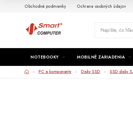
Prejsť
Obchodné podmienky
Ochrana osobných údajov
na
obsah
NOTEBOOKY
MOBILNÉ ZARIADENIA
Domov
PC a komponenty
Disky SSD
SSD disky 