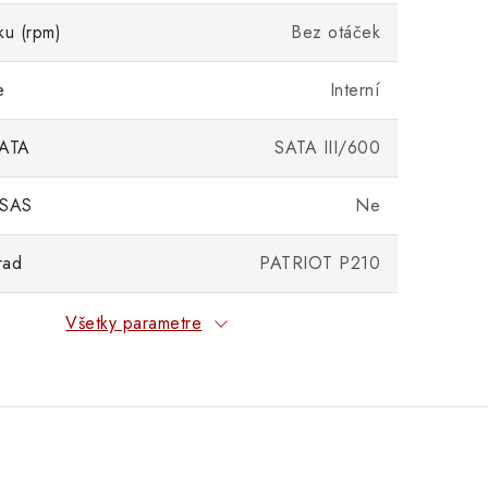
ku (rpm)
Bez otáček
e
Interní
SATA
SATA III/600
 SAS
Ne
rad
PATRIOT P210
Všetky parametre