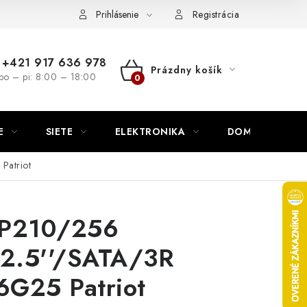
nutie
Napíšte nám
Prihlásenie
Registrácia
+421 917 636 978
Prázdny košík
po – pi: 8:00 – 18:00
NÁKUPNÝ
KOŠÍK
E
SIETE
ELEKTRONIKA
DOMÁCNOSŤ
atriot
 P210/256
2.5''/SATA/3R
G25 Patriot