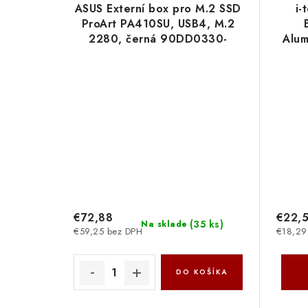
ASUS Externí box pro M.2 SSD
i-
ProArt PA410SU, USB4, M.2
2280, černá 90DD0330-
Alum
BA9010 Asus
€72,88
€22,
(
35 ks
)
Na sklade
€59,25 bez DPH
€18,29
DO KOŠÍKA