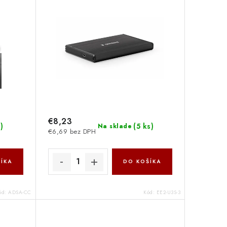
ptér
U3S-3 Gembird
€8,23
s
)
(
5 ks
)
Na sklade
€6,69 bez DPH
ÍKA
DO KOŠÍKA
ód:
ADSA-CC
Kód:
EE2-U3S-3