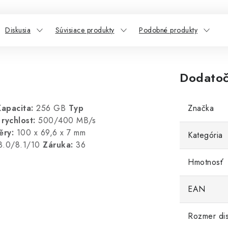
Diskusia
Súvisiace produkty
Podobné produkty
Dodatoč
Kapacita:
256 GB
Typ
Značka
rychlost:
500/400 MB/s
ěry:
100 x 69,6 x 7 mm
Kategória
8.0/8.1/10
Záruka:
36
Hmotnosť
EAN
Rozmer di