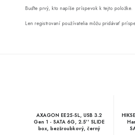
Buďte prvý, kto napíše príspevok k tejto položke.
Len registrovaní používatelia môžu pridávať prís
AXAGON EE25-SL, USB 3.2
HIKS
Gen 1 - SATA 6G, 2.5'' SLIDE
Har
box, bezšroubkový, černý
SA