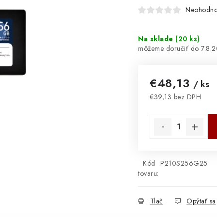
Neohodno
Na sklade
(
20 ks
)
7.8.
€48,13
/ ks
€39,13 bez DPH
Jednotková cena:
Kód
P210S256G25
tovaru:
Tlač
Opýtať sa