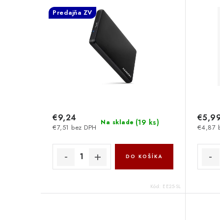
Axagon
MHB2
Predajňa ZV
€9,24
€5,9
(
19 ks
)
Na sklade
€7,51 bez DPH
€4,87 
DO KOŠÍKA
Kód:
EE25-SL