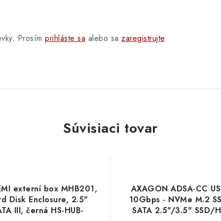
pevky. Prosím
prihláste sa
alebo sa
zaregistrujte
.
Súvisiaci tovar
EMI externí box MHB201,
AXAGON ADSA-CC US
d Disk Enclosure, 2.5"
10Gbps - NVMe M.2 S
TA III, černá HS-HUB-
SATA 2.5"/3.5" SSD/