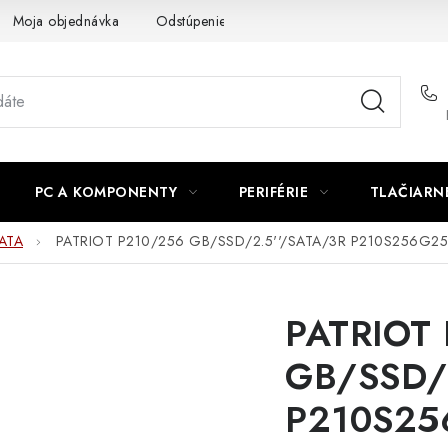
Moja objednávka
Odstúpenie od zmluvy
Formuláre na stiah
PC A KOMPONENTY
PERIFÉRIE
TLAČIARN
SATA
PATRIOT P210/256 GB/SSD/2.5''/SATA/3R P210S256G25 P
PATRIOT
GB/SSD/
P210S256