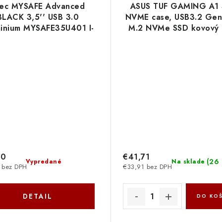
tec MYSAFE Advanced
ASUS TUF GAMING A1
BLACK 3,5'' USB 3.0
NVME case, USB3.2 Gen
inium MYSAFE35U401 I-
M.2 NVMe SSD kovový 
Tec
černá 90DD02N0-M0
Asus
50
€41,71
(
26 
Vypredané
Na sklade
 bez DPH
€33,91 bez DPH
DETAIL
DO KOŠ