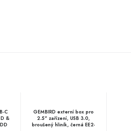
B-C
GEMBIRD externí box pro
SD &
2.5" zařízení, USB 3.0,
HDD
broušený hliník, černá EE2-