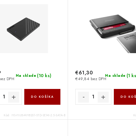
01(STD-SEMI-2.5-SATA-B
CLONE MASTER 2 ada
Hikvision
Axagon
9
€61,30
(
10 ks
)
(
1 k
Na sklade
Na sklade
bez DPH
€49,84 bez DPH
DO KOŠÍKA
DO KOŠ
Kód:
HS-HUB-MHB201-STD-SEMI-2.5-SATA-B
K