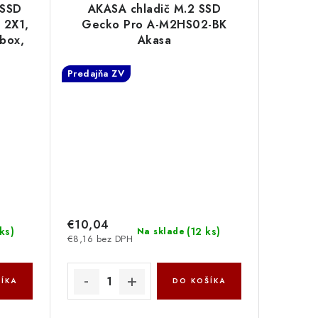
 SSD
AKASA chladič M.2 SSD
 2X1,
Gecko Pro A-M2HS02-BK
box,
Akasa
9000
Predajňa ZV
€10,04
ks
)
(
12 ks
)
Na sklade
€8,16 bez DPH
ÍKA
DO KOŠÍKA