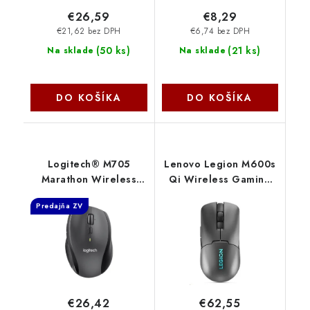
€26,59
€8,29
€21,62 bez DPH
€6,74 bez DPH
(
50 ks
)
(
21 ks
)
Na sklade
Na sklade
DO KOŠÍKA
DO KOŠÍKA
Logitech® M705
Lenovo Legion M600s
Marathon Wireless
Qi Wireless Gaming
Mouse - CHARCOAL -
Mouse Stingray
Predajňa ZV
2.4GHZ 910-006034
GY51H47355
€26,42
€62,55