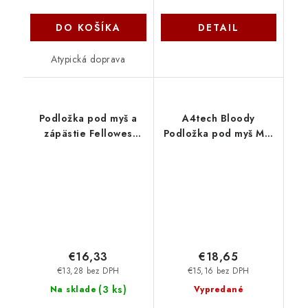
DO KOŠÍKA
DETAIL
Atypická doprava
Podložka pod myš a
A4tech Bloody
zápästie Fellowes
Podložka pod myš MP-
penová čierna
45N, vel. L
FELFERGWMPADFOAMN
(450×400mm), RGB,
Černá A4Tech
€16,33
€18,65
€13,28 bez DPH
€15,16 bez DPH
(
3 ks
)
Na sklade
Vypredané