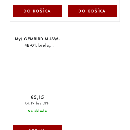
DO KOŠÍKA
DO KOŠÍKA
Myš GEMBIRD MUSW-
4B-01, biela,
bezdrôtová, USB nano
prijímač MUSW-4B-01-
W Gembird
€5,15
€4,19 bez DPH
Na sklade