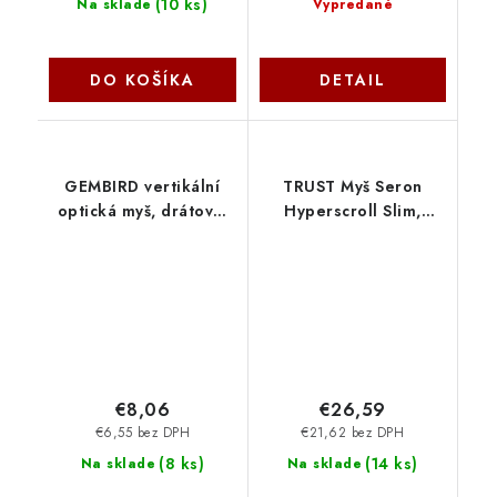
(
10 ks
)
Na sklade
Vypredané
DO KOŠÍKA
DETAIL
GEMBIRD vertikální
TRUST Myš Seron
optická myš, drátová,
Hyperscroll Slim,
černá MUS-ERGO-01
Bezdrátová, modrá
Gembird
26020 Trust
€8,06
€26,59
€6,55 bez DPH
€21,62 bez DPH
(
8 ks
)
(
14 ks
)
Na sklade
Na sklade