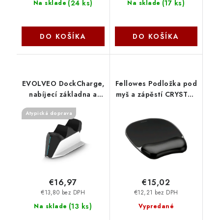
(
24 ks
)
(
17 ks
)
Na sklade
Na sklade
DO KOŠÍKA
DO KOŠÍKA
EVOLVEO DockCharge,
Fellowes Podložka pod
nabíjecí základna a
myš a zápěstí CRYSTAL
stojánek pro dva
gelová černá
Atypická doprava
ovladače PS5
FELFERGWMPADCRYSTN
DOCKCHARGE Evolveo
€16,97
€15,02
€13,80 bez DPH
€12,21 bez DPH
(
13 ks
)
Na sklade
Vypredané