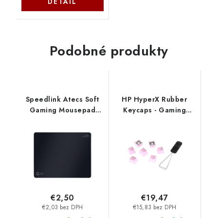
DETAIL
Podobné produkty
Speedlink Atecs Soft
HP HyperX Rubber
Gaming Mousepad
Keycaps - Gaming
Size M, black SL-
Accessory Kit - Pink
620101-M-01
(US Layout) 519U0AA-
SPEEDLINK
ABA
€2,50
€19,47
€2,03 bez DPH
€15,83 bez DPH