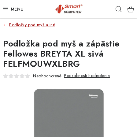
Prejsť
Hľad
na
obsah
Podložky pod myš a iné
NOTEBOOKY
Podložka pod myš a zápästie
MOBILNÉ ZARIADENIA
Fellowes BREYTA XL sivá
PC A KOMPONENTY
FELFMOUWXLBRG
PERIFÉRIE
Podrobnosti hodnotenia
Neohodnotené
TLAČIARNE
SIETE
ELEKTRONIKA