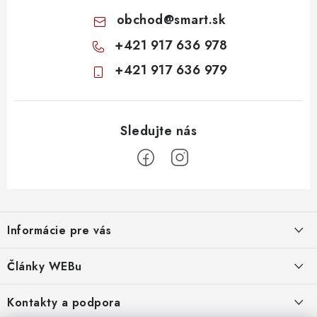
obchod
@
smart.sk
+421 917 636 978
+421 917 636 979
Z
á
Informácie pre vás
p
ä
Obchodné podmienky
Články WEBu
t
Ochrana osobných údajov
i
Dôležité oznamy
Kontakty a podpora
16.6.2026
e
Moja objednávka