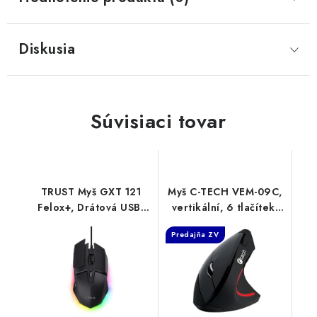
Diskusia
Súvisiaci tovar
TRUST Myš GXT 121
Myš C-TECH VEM-09C,
Felox+, Drátová USB,
vertikální, 6 tlačítek,
RGB, černá 25603
1,5m, C-Tech
Predajňa ZV
Trust