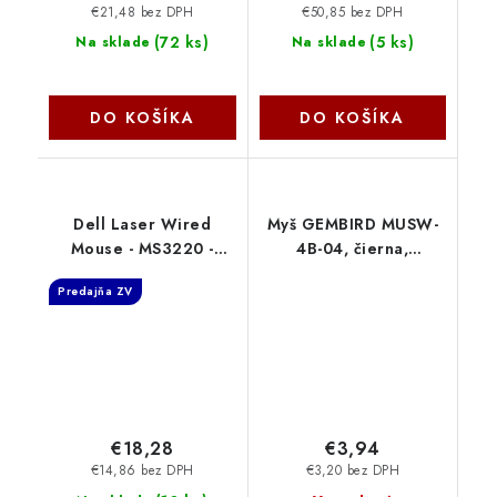
€21,48 bez DPH
€50,85 bez DPH
(
72 ks
)
(
5 ks
)
Na sklade
Na sklade
DO KOŠÍKA
DO KOŠÍKA
Dell Laser Wired
Myš GEMBIRD MUSW-
Mouse - MS3220 -
4B-04, čierna,
Black MS3220-BLK
bezdrôtová, USB nano
Predajňa ZV
prijímač Gembird
€18,28
€3,94
€14,86 bez DPH
€3,20 bez DPH