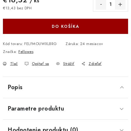
/ ks
€13,43 bez DPH
Jednotková cena:
DO KOŠÍKA
Kód tovaru:
FELFMOUWXLBRG
Záruka
:
24 mesiacov
Značka:
Fellowes
Tlač
Opýtať sa
Strážiť
Zdieľať
Popis
Parametre produktu
Hodnotenie produktu (0)