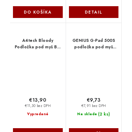
DO KOŠÍKA
DETAIL
A4tech Bloody
GENIUS G-Pad 500S
Podložka pod myš BP-
podložka pod myš
50L, 750×300mm,
450x400x3mm, černo-
Černá A4Tech
červená 31250008400
Genius
€13,90
€9,73
€11,30 bez DPH
€7,91 bez DPH
(
2 ks
)
Vypredané
Na sklade