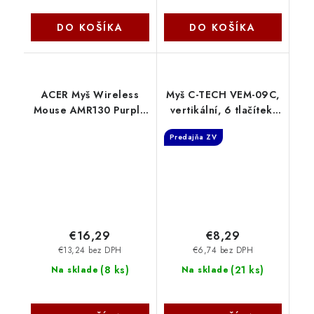
DO KOŠÍKA
DO KOŠÍKA
ACER Myš Wireless
Myš C-TECH VEM-09C,
Mouse AMR130 Purple
vertikální, 6 tlačítek,
- Dual mode 2.4GHz +
1,5m, C-Tech
Predajňa ZV
BT 5.2, 4 tlačítka,
800/1200/1600 dpi,
USB Polling rate 125Hz
GP.MCE11.04C Acer
€16,29
€8,29
€13,24 bez DPH
€6,74 bez DPH
(
8 ks
)
(
21 ks
)
Na sklade
Na sklade