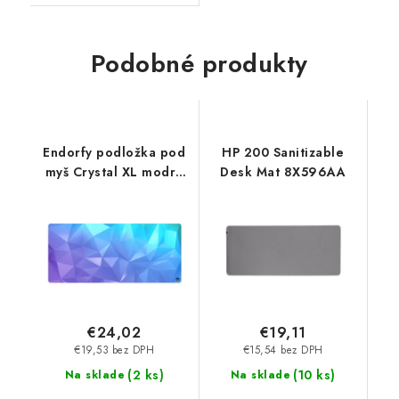
Podobné produkty
Endorfy podložka pod
HP 200 Sanitizable
myš Crystal XL modrá
Desk Mat 8X596AA
EY6B014
€24,02
€19,11
€19,53 bez DPH
€15,54 bez DPH
(
2 ks
)
(
10 ks
)
Na sklade
Na sklade