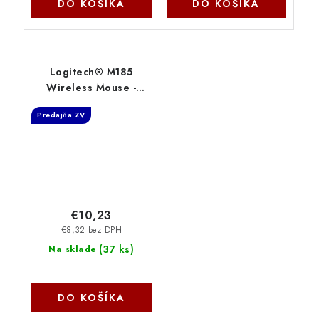
DO KOŠÍKA
DO KOŠÍKA
Logitech® M185
Wireless Mouse -
SWIFT GREY 910-
Predajňa ZV
002235
€10,23
€8,32 bez DPH
(
37 ks
)
Na sklade
DO KOŠÍKA