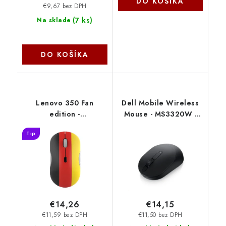
DO KOŠÍKA
€9,67 bez DPH
(
7 ks
)
Na sklade
DO KOŠÍKA
Lenovo 350 Fan
Dell Mobile Wireless
edition -
Mouse - MS3320W -
Nemecko/Kancelárska/Optická/1
Black MS3320W-BLK
Tip
600 DPI/Bezdrôtové
Bluetooth/Čierna
GY51U71762
€14,26
€14,15
€11,59 bez DPH
€11,50 bez DPH