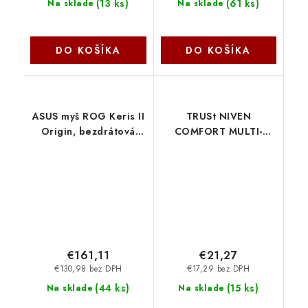
(
13 ks
)
(
61 ks
)
Na sklade
Na sklade
DO KOŠÍKA
DO KOŠÍKA
ASUS myš ROG Keris II
TRUSt NIVEN
Origin, bezdrátová
COMFORT MULTI-
herní myš, černá
WRLS MOUSE WHT
90MP04A0-BMUA00
26022 Trust
Asus
€161,11
€21,27
€130,98 bez DPH
€17,29 bez DPH
(
44 ks
)
(
15 ks
)
Na sklade
Na sklade