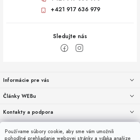
+421 917 636 979
Z
á
Informácie pre vás
p
ä
Obchodné podmienky
Články WEBu
t
Ochrana osobných údajov
i
Dôležité oznamy
Kontakty a podpora
16.6.2026
e
Moja objednávka
Predajňa a sídlo spoločnosti
Servisné služby
Odstúpenie od zmluvy
Nákup na splátky
Používame súbory cookie, aby sme vám umožnili
2.8.2022
23.10.2022
pohodlné prehliadanie webovej stránky a vďaka analýze
Formuláre na stiahnutie