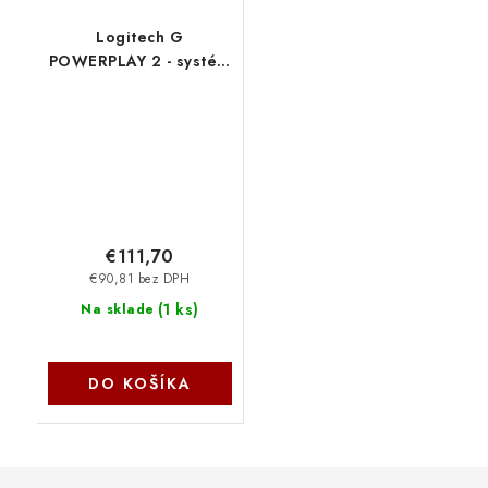
Logitech G
POWERPLAY 2 - systém
bezdrôtového
nabíjania 947-000003
€111,70
€90,81 bez DPH
(
1 ks
)
Na sklade
DO KOŠÍKA