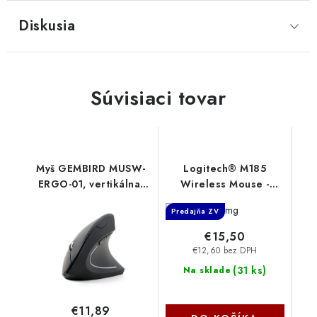
Diskusia
Súvisiaci tovar
Myš GEMBIRD MUSW-
Logitech® M185
ERGO-01, vertikálna,
Wireless Mouse -
bezdrôtová, prijímač
SWIFT GREY 910-
Predajňa ZV
USB, čierna Gembird
002238
€15,50
€12,60 bez DPH
(
31 ks
)
Na sklade
€11,89