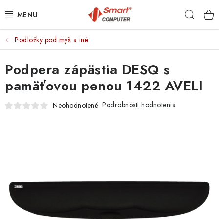
Prejsť
Hľad
na
obsah
Podložky pod myš a iné
NOTEBOOKY
Podpera zápästia DESQ s
MOBILNÉ ZARIADENIA
pamäťovou penou 1422 AVELI
PC A KOMPONENTY
Podrobnosti hodnotenia
Neohodnotené
PERIFÉRIE
TLAČIARNE
SIETE
ELEKTRONIKA