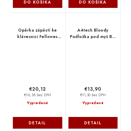
DO KOŠÍKA
DO KOŠÍKA
Opěrka zápěstí ke
A4tech Bloody
klávesnici Fellowes
Podložka pod myš BP-
Health-V pěnová Lycra
50L, 750×300mm,
černá
Černá A4Tech
FELFERGWPADKEYBFOHN
€20,12
€13,90
€16,36 bez DPH
€11,30 bez DPH
Vypredané
Vypredané
DETAIL
DETAIL