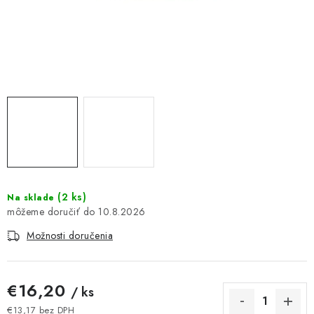
DOMÁCNOSŤ
: DOBRÁ CENA
: PREDAJŇA ZV
: OBĽÚBENÉ PRODUKTY
: TOP PRODUKTY
: NOVÉ PRODUKTY
(
2 ks
)
Na sklade
10.8.2026
ZNAČKY
Možnosti doručenia
Obchodné podmienky
Ochrana osobných údajov
Moja objednávka
Odstúpenie od zmluvy
€16,20
/ ks
Formuláre na stiahnutie
Napíšte nám
€13,17 bez DPH