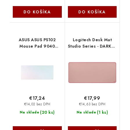
DO KOŠÍKA
DO KOŠÍKA
ASUS ASUS PS102
Logitech Desk Mat
Mouse Pad 9040
Studio Series - DARKER
90XB0AK0-BMP010
ROSE 956-000053
Asus
€17,24
€17,99
€14,02 bez DPH
€14,63 bez DPH
(
20 ks
)
(
1 ks
)
Na sklade
Na sklade