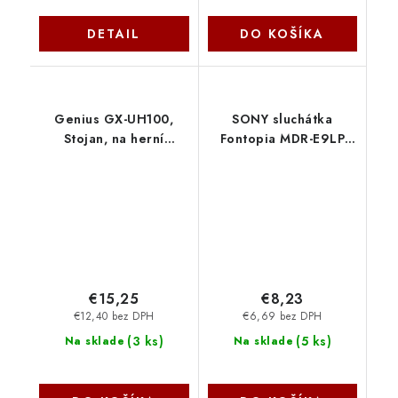
DETAIL
DO KOŠÍKA
Genius GX-UH100,
SONY sluchátka
Stojan, na herní
Fontopia MDR-E9LP
headset s USB HUBem,
růžové MDRE9LPP.AE
RGB podsvícení, 2x
Sony
USB, 2x USB-C, černý
31250017400
€15,25
€8,23
€12,40 bez DPH
€6,69 bez DPH
(
3 ks
)
(
5 ks
)
Na sklade
Na sklade