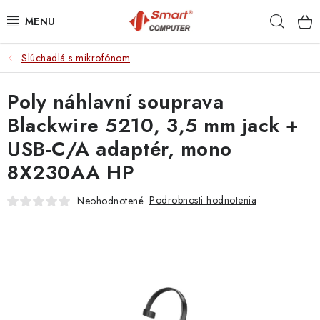
Prejsť
Hľad
na
obsah
Slúchadlá s mikrofónom
NOTEBOOKY
Poly náhlavní souprava
MOBILNÉ ZARIADENIA
Blackwire 5210, 3,5 mm jack +
PC A KOMPONENTY
USB-C/A adaptér, mono
8X230AA HP
PERIFÉRIE
Podrobnosti hodnotenia
Neohodnotené
TLAČIARNE
SIETE
ELEKTRONIKA