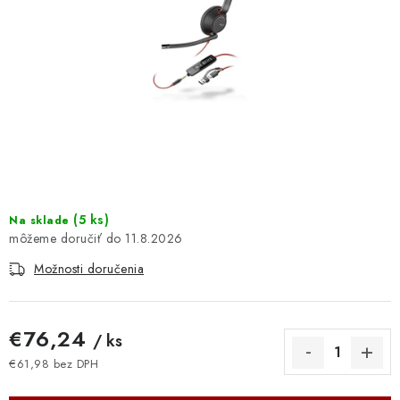
DOMÁCNOSŤ
: DOBRÁ CENA
: PREDAJŇA ZV
: OBĽÚBENÉ PRODUKTY
: TOP PRODUKTY
(
5 ks
)
Na sklade
: NOVÉ PRODUKTY
11.8.2026
Možnosti doručenia
ZNAČKY
Obchodné podmienky
Ochrana osobných údajov
€76,24
/ ks
Moja objednávka
Odstúpenie od zmluvy
€61,98 bez DPH
Jednotková cena:
Formuláre na stiahnutie
Napíšte nám