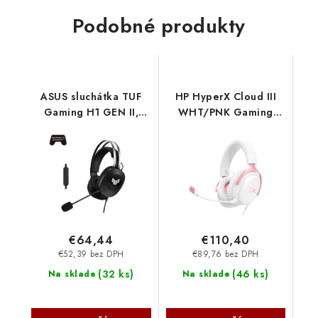
Podobné produkty
ASUS sluchátka TUF
HP HyperX Cloud III
Gaming H1 GEN II,
WHT/PNK Gaming
Drátový Herní
Headset 9W1Q4AA
Headset, černá
HYPERX
90YH044B-BHUA00
Asus
€64,44
€110,40
€52,39 bez DPH
€89,76 bez DPH
(
32 ks
)
(
46 ks
)
Na sklade
Na sklade