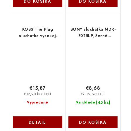
DO KOŠÍKA
DO KOŠÍKA
KOSS The Plug
SONY sluchátka MDR-
sluchatka vysokej
EX15LP, černé
kvality Koss
MDREX15LPB.AE Sony
€15,87
€8,68
€12,90 bez DPH
€7,06 bez DPH
(
45 ks
)
Vypredané
Na sklade
DETAIL
DO KOŠÍKA