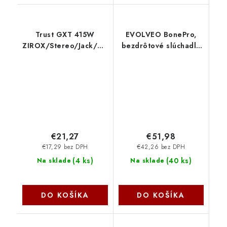
Trust GXT 415W
EVOLVEO BonePro,
ZIROX/Stereo/Jack/Drát/Bílá
bezdrôtové slúchadlá
25147
na lícne BONEPRO-BK
Evolveo
€21,27
€51,98
€17,29 bez DPH
€42,26 bez DPH
(
4 ks
)
(
40 ks
)
Na sklade
Na sklade
DO KOŠÍKA
DO KOŠÍKA