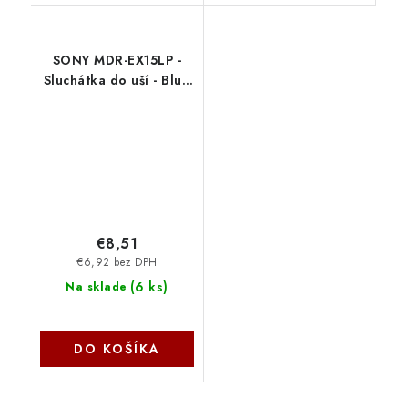
SONY MDR-EX15LP -
Sluchátka do uší - Blue
MDREX15LPLIZLI.AE
Sony
€8,51
€6,92 bez DPH
(
6 ks
)
Na sklade
DO KOŠÍKA