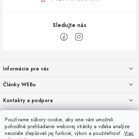
Z
á
Informácie pre vás
p
ä
Obchodné podmienky
Články WEBu
t
Ochrana osobných údajov
i
Dôležité oznamy
Kontakty a podpora
16.6.2026
e
Moja objednávka
Predajňa a sídlo spoločnosti
Servisné služby
Odstúpenie od zmluvy
Nákup na splátky
Používame súbory cookie, aby sme vám umožnili
2.8.2022
23.10.2022
pohodlné prehliadanie webovej stránky a vďaka analýze
Formuláre na stiahnutie
Servis a služby pre Vás
Doprava - UPS
Doprava - Packeta
Splátky - Home Credit
neustále zlepšovali jej funkcie, výkon a použiteľnosť.
Viac
Doprava a Platba
5.3.2022
Ako nakupovať