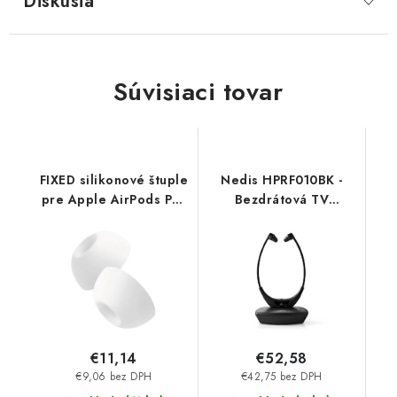
Diskusia
Súvisiaci tovar
FIXED silikonové štuple
Nedis HPRF010BK -
pre Apple AirPods Pro
Bezdrátová TV
3, veľkosť XS, 2 sady
sluchátka | RF | Do uší |
FIXPL2-XS Fixed
Doba přehrávání na
baterie: Až 4,5 hodiny
| 35 m | Digitální zvuk |
€11,14
€52,58
€9,06 bez DPH
€42,75 bez DPH