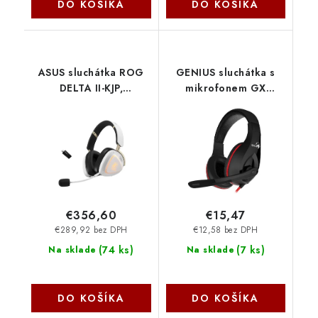
DO KOŠÍKA
DO KOŠÍKA
ASUS sluchátka ROG
GENIUS sluchátka s
DELTA II-KJP,
mikrofonem GX
Bezdrátová, BT, RF
GAMING HS-G560/
2.4GHz, 3.5mm jack,
3,5" jack 31710007400
bílá 90YH04C0-
Genius
BHUA10 Asus
€356,60
€15,47
€289,92 bez DPH
€12,58 bez DPH
(
74 ks
)
(
7 ks
)
Na sklade
Na sklade
DO KOŠÍKA
DO KOŠÍKA