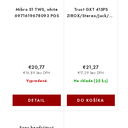
Mibro S1 TWS, white
Trust GXT 415PS
6971619678093 PGS
ZIROX/Stereo/Jack/Drát/Bílá
24993
€20,77
€21,27
€16,89 bez DPH
€17,29 bez DPH
(
25 ks
)
Vypredané
Na sklade
DETAIL
DO KOŠÍKA
Sony bezdrátová