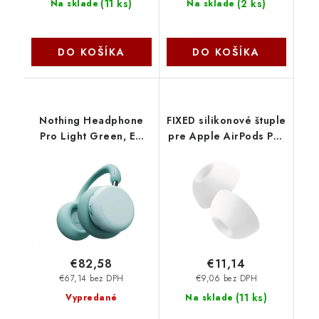
(
11 ks
)
(
2 ks
)
Na sklade
Na sklade
DO KOŠÍKA
DO KOŠÍKA
Nothing Headphone
FIXED silikonové štuple
Pro Light Green, EU
pre Apple AirPods Pro
A11300012-EU NoName
3, veľkosť L, 2 sady
FIXPL2-L Fixed
€82,58
€11,14
€67,14 bez DPH
€9,06 bez DPH
(
11 ks
)
Vypredané
Na sklade