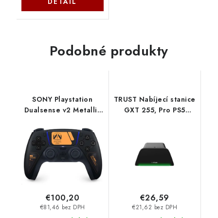
DETAIL
Podobné produkty
SONY Playstation
TRUST Nabíjecí stanice
Dualsense v2 Metallic
GXT 255, Pro PS5
Volcanic Red
Ovladače, černá 25552
PS711719577317 Sony
Trust
€100,20
€26,59
€81,46 bez DPH
€21,62 bez DPH