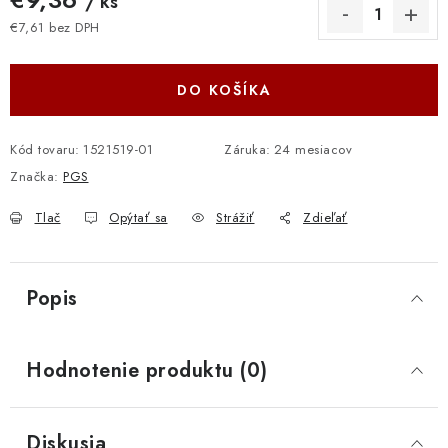
/ ks
€7,61 bez DPH
Jednotková cena:
DO KOŠÍKA
Kód tovaru:
1521519-01
Záruka
:
24 mesiacov
Značka:
PGS
Tlač
Opýtať sa
Strážiť
Zdieľať
Popis
Hodnotenie produktu (0)
Diskusia