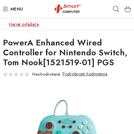
Prejsť
Hľad
na
obsah
Herné ovládače
NOTEBOOKY
PowerA Enhanced Wired
MOBILNÉ ZARIADENIA
Controller for Nintendo Switch,
PC A KOMPONENTY
Tom Nook[1521519-01] PGS
PERIFÉRIE
Podrobnosti hodnotenia
Neohodnotené
TLAČIARNE
SIETE
ELEKTRONIKA