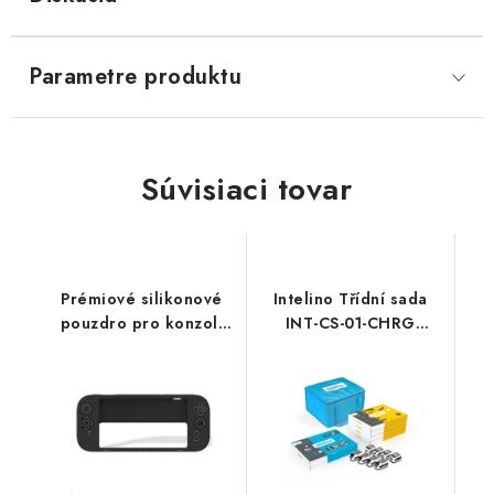
Parametre produktu
Súvisiaci tovar
Prémiové silikonové
Intelino Třídní sada
pouzdro pro konzoli
INT-CS-01-CHRG
Switch 2 SW2G006
NoName
NoName