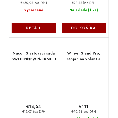
€450,98 bez DPH
€28,13 bez DPH
(
1 ks
)
Vypredané
Na sklade
DETAIL
DO KOŠÍKA
Nacon Startovací sada
Wheel Stand Pro,
SWITCHNEWPACK5BLUE
stojan na volant a
pedály pro
Thrustmaster SPIDER,
T80/T100, T150,
F458/F430, černý F458
BLACK NoName
€18,54
€111
€15,07 bez DPH
€90,24 bez DPH