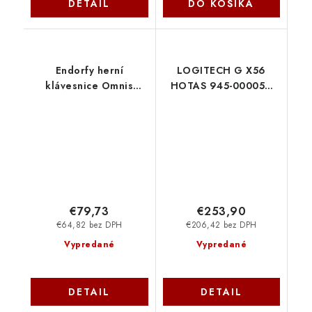
DETAIL
DO KOŠÍKA
Endorfy herní
LOGITECH G X56
klávesnice Omnis
HOTAS 945-000059
Pudd.Kaihl BL RGB
Logitech
/USB/ blue switch /
drátová / mechanická
/ US layout / černá
RGB EY5A031
SilentiumPC
€79,73
€253,90
€64,82 bez DPH
€206,42 bez DPH
Vypredané
Vypredané
DETAIL
DETAIL