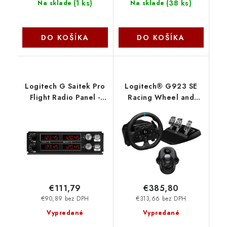
(
1 ks
)
(
38 ks
)
Na sklade
Na sklade
DO KOŠÍKA
DO KOŠÍKA
Logitech G Saitek Pro
Logitech® G923 SE
Flight Radio Panel -
Racing Wheel and
N/A - WW 945-000011
Shifter Combo for PS5,
PS4 and PC 991-
000531
€111,79
€385,80
€90,89 bez DPH
€313,66 bez DPH
Vypredané
Vypredané