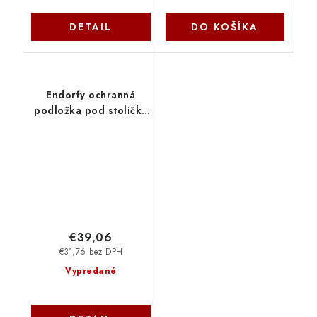
DETAIL
DO KOŠÍKA
Endorfy ochranná
podložka pod stoličku
FP120R EY8G001
ENDORFY
€39,06
€31,76 bez DPH
Vypredané