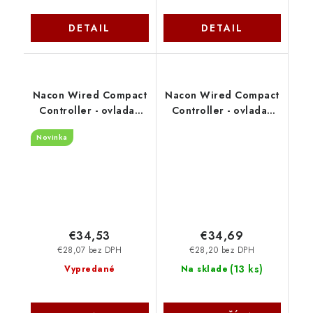
DETAIL
DETAIL
Nacon Wired Compact
Nacon Wired Compact
Controller - ovladač
Controller - ovladač
pro PlayStation 4 -
pro PlayStation 4 -
Novinka
průhledný modrý
průhledný červený
PS4OFCPADCLBLUE
PS4OFCPADCLRED
€34,53
€34,69
€28,07 bez DPH
€28,20 bez DPH
(
13 ks
)
Vypredané
Na sklade