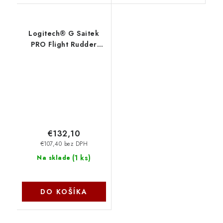
Logitech® G Saitek
PRO Flight Rudder
Pedals - N/A - EMEA
945-000005
€132,10
€107,40 bez DPH
(
1 ks
)
Na sklade
DO KOŠÍKA