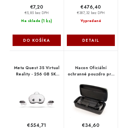
€7,20
€476,40
€5,85 bez DPH
€387,32 bez DPH
(
1 ks
)
Na sklade
Vypredané
DO KOŠÍKA
DETAIL
Meta Quest 3S Virtual
Nacon Oficiální
Reality - 256 GB SK-
ochranné pouzdro pro
1000210-01
ROG Xbox Ally (X)
XBXROGPOUCHXL
€554,71
€34,60