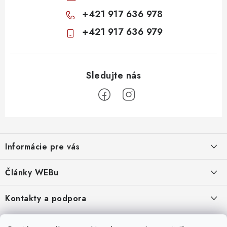
+421 917 636 978
+421 917 636 979
Z
á
Informácie pre vás
p
ä
Obchodné podmienky
Články WEBu
t
Ochrana osobných údajov
i
Dôležité oznamy
Kontakty a podpora
16.6.2026
e
Moja objednávka
Predajňa a sídlo spoločnosti
Servisné služby
Odstúpenie od zmluvy
Nákup na splátky