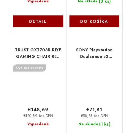
(
3 ks
)
Vypredané
Na sklade
DETAIL
DO KOŠÍKA
TRUST GXT703R RIYE
SONY Playstation
GAMING CHAIR RED
Dualsense v2
24986 Trust
Controller Galactic
Atypická doprava
Purple
PS711719575986 Sony
€148,69
€71,81
€120,89 bez DPH
€58,38 bez DPH
(
1 ks
)
Vypredané
Na sklade