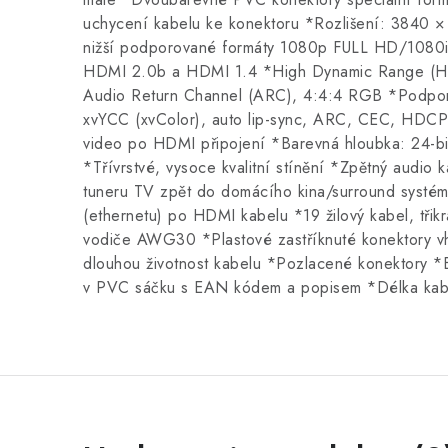
uchycení kabelu ke konektoru *Rozlišení: 3840 
nižší podporované formáty 1080p FULL HD/1080
HDMI 2.0b a HDMI 1.4 *High Dynamic Range (H
Audio Return Channel (ARC), 4:4:4 RGB *Podpor
xvYCC (xvColor), auto lip-sync, ARC, CEC, HD
video po HDMI připojení *Barevná hloubka: 24-bit 
*Třívrstvé, vysoce kvalitní stínění *Zpětný audio k
tuneru TV zpět do domácího kina/surround systém
(ethernetu) po HDMI kabelu *19 žilový kabel, tři
vodiče AWG30 *Plastové zastříknuté konektory v
dlouhou životnost kabelu *Pozlacené konektory *
v PVC sáčku s EAN kódem a popisem *Délka kabe