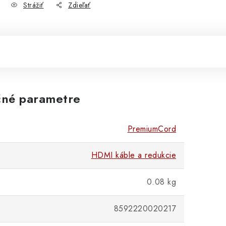
Strážiť
Zdieľať
né parametre
PremiumCord
HDMI káble a redukcie
0.08 kg
8592220020217