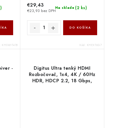
€29,43
s
)
(
2 ks
)
Na sklade
€23,93 bez DPH
ÍKA
DO KOŠÍKA
:
KHSWIT41B
Kód:
KHEXT60-7
iver -
Digitus Ultra tenký HDMI
Rozbočovač, 1x4, 4K / 60Hz
HDR, HDCP 2.2, 18 Gbps,
Micro USB napájeno DS-
45323