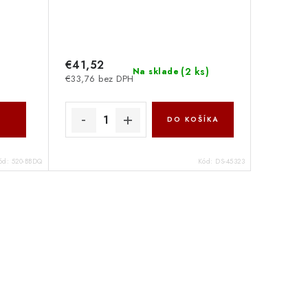
€41,52
(
2 ks
)
Na sklade
€33,76 bez DPH
DO KOŠÍKA
ód:
520-BBDQ
Kód:
DS-45323