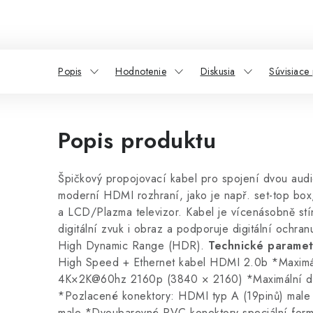
Popis
Hodnotenie
Diskusia
Súvisiace
Popis produktu
Špičkový propojovací kabel pro spojení dvou audi
moderní HDMI rozhraní, jako je např. set-top b
a LCD/Plazma televizor. Kabel je vícenásobně st
digitální zvuk i obraz a podporuje digitální och
High Dynamic Range (HDR).
Technické paramet
High Speed + Ethernet kabel HDMI 2.0b *Maximáln
4K×2K@60hz 2160p (3840 × 2160) *Maximální da
*Pozlacené konektory: HDMI typ A (19pinů) male
male *Dvoubarevné PVC konektory speciální form