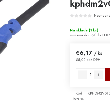
kphdm2v
Neohodno
Na sklade
(
1 ks
)
11.8
€6,17
/ ks
€5,02 bez DPH
Jednotková cena:
Kód
KPHDM2V01
tovaru: