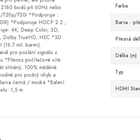
Farba
× 2160 bodů při 60Hz nebo
i/720p/720i *Podporuje :
DR) *Podporuje HDCP 2.2 ,
Barva - př
uje: 4K, Deep Color, 3D,
CP, Dolby TrueHD, HEC *3D
Přesná dél
(16.7 mil. barev).
anál pro poslání signálu z
Délka (m)
u *Přenos počítačové sítě
krát stíněný, 100% měděné
Typ
hodné pro pružný ohyb a
Barva černá / modrá *Balení
HDMI Stan
lu: 1,5 m