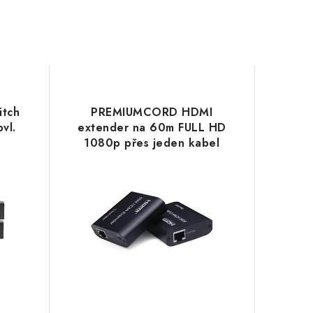
itch
PREMIUMCORD HDMI
vl.
extender na 60m FULL HD
1080p přes jeden kabel
Cat5e/6/6a/7, EDID
nastavení khext60-7
PremiumCord