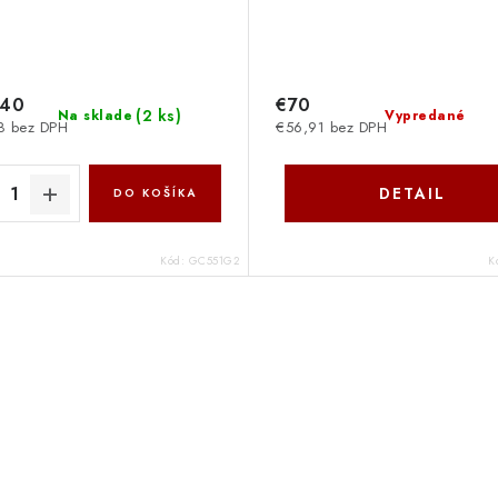
,40
€70
(
2 ks
)
Na sklade
Vypredané
8 bez DPH
€56,91 bez DPH
DETAIL
DO KOŠÍKA
Kód:
GC551G2
K