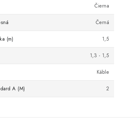
Čierna
esná
Černá
ka (m)
1,5
1,3 - 1,5
Káble
dard A (M)
2