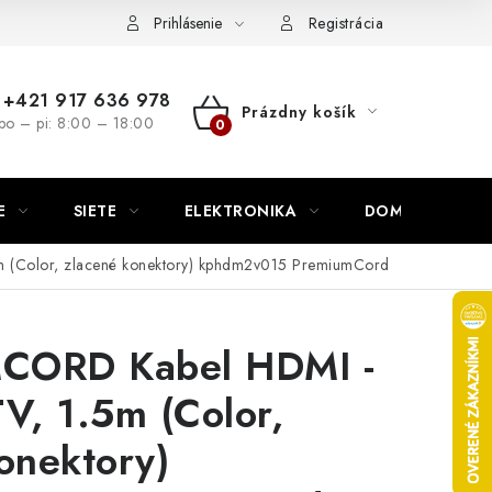
nutie
Napíšte nám
Prihlásenie
Registrácia
+421 917 636 978
Prázdny košík
po – pi: 8:00 – 18:00
NÁKUPNÝ
KOŠÍK
E
SIETE
ELEKTRONIKA
DOMÁCNOSŤ
 (Color, zlacené konektory) kphdm2v015 PremiumCord
CORD Kabel HDMI -
V, 1.5m (Color,
onektory)