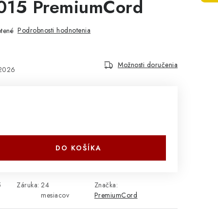
015 PremiumCord
Podrobnosti hodnotenia
tené
Možnosti doručenia
.2026
DO KOŠÍKA
5
Záruka
:
24
Značka:
mesiacov
PremiumCord