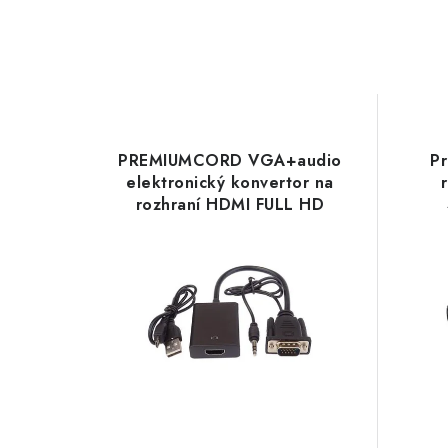
PREMIUMCORD VGA+audio
P
elektronický konvertor na
rozhraní HDMI FULL HD
1080p khcon-49
PremiumCord