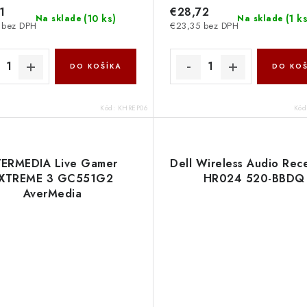
1
€28,72
(
10 ks
)
(
1 k
Na sklade
Na sklade
 bez DPH
€23,35 bez DPH
DO KOŠÍKA
DO KOŠ
Kód:
KHREP06
Kód
ERMEDIA Live Gamer
Dell Wireless Audio Rece
XTREME 3 GC551G2
HR024 520-BBDQ
AverMedia