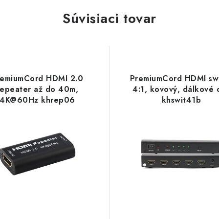
Súvisiaci tovar
remiumCord HDMI 2.0
PremiumCord HDMI sw
repeater až do 40m,
4:1, kovový, dálkové o
4K@60Hz khrep06
khswit41b