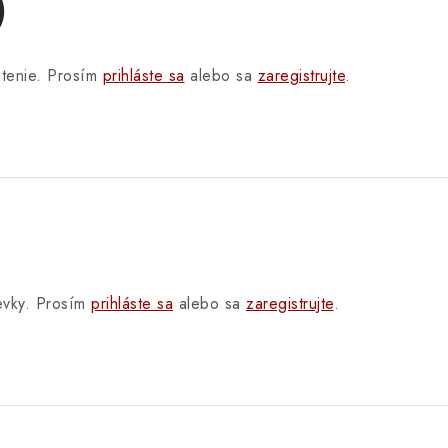
)
otenie. Prosím
prihláste sa
alebo sa
zaregistrujte
.
pevky. Prosím
prihláste sa
alebo sa
zaregistrujte
.