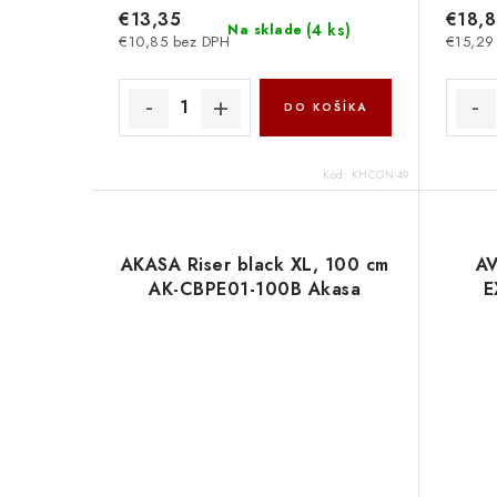
€13,35
€18,8
(
4 ks
)
Na sklade
€10,85 bez DPH
€15,29
DO KOŠÍKA
Kód:
KHCON-49
AKASA Riser black XL, 100 cm
AV
AK-CBPE01-100B Akasa
E