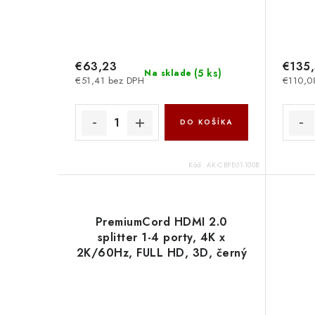
€63,23
€135
(
5 ks
)
Na sklade
€51,41 bez DPH
€110,0
DO KOŠÍKA
Kód:
AK-CBPE01-100B
PremiumCord HDMI 2.0
splitter 1-4 porty, 4K x
2K/60Hz, FULL HD, 3D, černý
khsplit4f