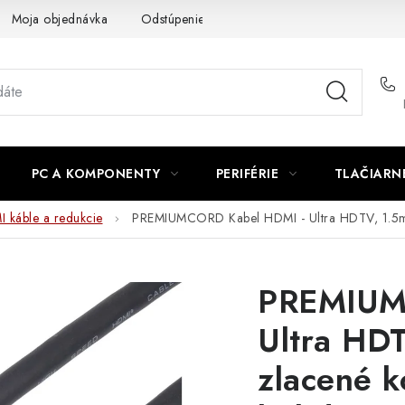
Moja objednávka
Odstúpenie od zmluvy
Formuláre na stiah
PC A KOMPONENTY
PERIFÉRIE
TLAČIARN
 káble a redukcie
PREMIUMCORD Kabel HDMI - Ultra HDTV, 1.5m
PREMIUM
Ultra HDT
zlacené k