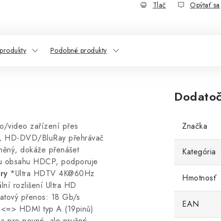
Tlač
Opýtať sa
 produkty
Podobné produkty
Dodatoč
o/video zařízení přes
Značka
ox, HD-DVD/BluRay přehrávač
íněný, dokáže přenášet
Kategória
ranu obsahu HDCP, podporuje
ry
*Ultra HDTV 4K@60Hz
Hmotnosť
í rozlišení Ultra HD
tový přenos: 18 Gb/s
EAN
 <=> HDMI typ A (19pinů)
a pro pevné, ale pružné