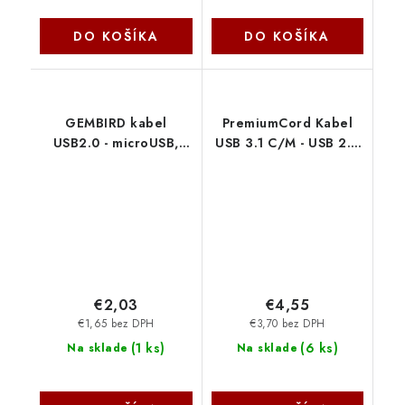
DO KOŠÍKA
DO KOŠÍKA
GEMBIRD kabel
PremiumCord Kabel
USB2.0 - microUSB,
USB 3.1 C/M - USB 2.0
3m, černý CCP-MUSB2-
A/M, rychlé nabíjení
AMBM-10 Gembird
proudem 3A, 1m, černá
ku31cf1bk
€2,03
€4,55
€1,65 bez DPH
€3,70 bez DPH
(
1 ks
)
(
6 ks
)
Na sklade
Na sklade