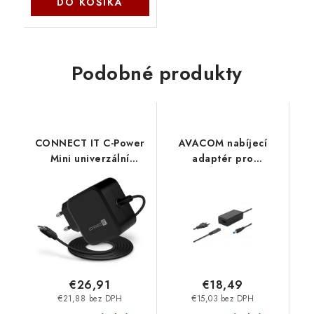
DO KOŠÍKA
Podobné produkty
CONNECT IT C-Power
AVACOM nabíjecí
Mini univerzální
adaptér pro
notebookový adaptér
notebooky 12V 3,33A
USB-C, PD 67 W,
40W konektor 5,5mm x
ČERNÝ CNP-1660-BK
2,5mm ADAC-12V-
Connect IT
A40W Avacom
€26,91
€18,49
€21,88 bez DPH
€15,03 bez DPH