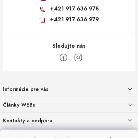
+421 917 636 978
+421 917 636 979
Z
á
Informácie pre vás
p
ä
Obchodné podmienky
Články WEBu
t
Ochrana osobných údajov
i
Dôležité oznamy
Kontakty a podpora
16.6.2026
e
Moja objednávka
Predajňa a sídlo spoločnosti
Servisné služby
Odstúpenie od zmluvy
Nákup na splátky