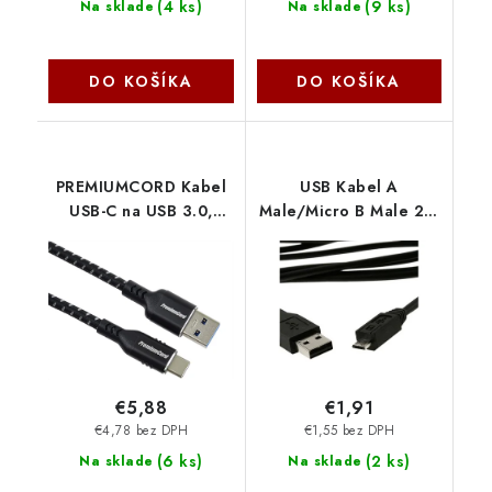
(
4 ks
)
(
9 ks
)
Na sklade
Na sklade
DO KOŠÍKA
DO KOŠÍKA
PREMIUMCORD Kabel
USB Kabel A
USB-C na USB 3.0,
Male/Micro B Male 2.0
5Gbit/s, 1m ku31cx1
Black HQ 1,8m CCP-
PremiumCord
mUSB2-AMBM-6
Gembird
€5,88
€1,91
€4,78 bez DPH
€1,55 bez DPH
(
6 ks
)
(
2 ks
)
Na sklade
Na sklade