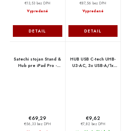
€13,53 bez DPH
€87,56 bez DPH
Vypredané
Vypredané
DETAIL
DETAIL
Satechi stojan Stand &
HUB USB C-tech UHB-
Hub pre iPad Pro -
U3-AC, 3x USB-A/1x
Space Grey Aluminium
USB-C/USB 3.0 C-Tech
ST-TCSHIPM
€69,29
€9,62
€56,33 bez DPH
€7,82 bez DPH