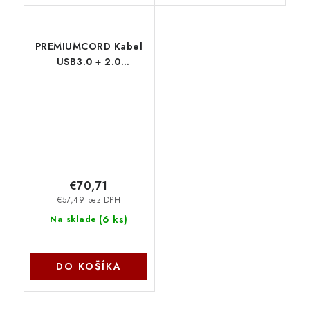
PREMIUMCORD Kabel
USB3.0 + 2.0
prodlužovací optický
AOC kabel A/Male -
A/Female 15m
ku3fiber15
PremiumCord
€70,71
€57,49 bez DPH
(
6 ks
)
Na sklade
DO KOŠÍKA