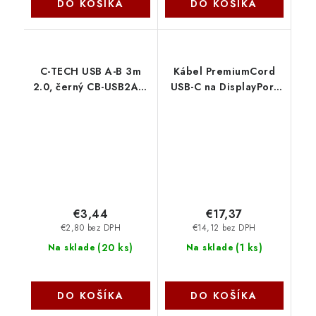
DO KOŠÍKA
DO KOŠÍKA
C-TECH USB A-B 3m
Kábel PremiumCord
2.0, černý CB-USB2AB-
USB-C na DisplayPort
3-B C-Tech
DP1.4 8K@60Hz a
4k@120Hz 2m
ku31dp09
€3,44
€17,37
€2,80 bez DPH
€14,12 bez DPH
(
20 ks
)
(
1 ks
)
Na sklade
Na sklade
DO KOŠÍKA
DO KOŠÍKA