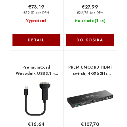
€73,19
€27,99
€59,50 bez DPH
€22,76 bez DPH
(
1 ks
)
Vypredané
Na sklade
DETAIL
DO KOŠÍKA
PremiumCord
PREMIUMCORD HDMI
Převodník USB3.1 na
switch, 4K@60Hz
RS232 20cm ku31-
HDMI2.0 KVM 4:1, s
232A
dálkovým ovladačem
khswit41e
PremiumCord
€16,64
€107,70