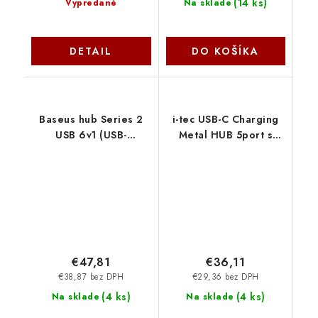
(
14 ks
)
Vypredané
Na sklade
DETAIL
DO KOŠÍKA
Baseus hub Series 2
i-tec USB-C Charging
USB 6v1 (USB-
Metal HUB 5port s
C/HDMI4K60Hz/USB-
USB-C video 8K, Power
C(10Gbps)/USB-
Delivery 85W
A(10Gbps)/RJ45/USB-
C31HUBMETAL8KPDPRO
C(PD) šedý
I-Tec
6932172643294
NoName
€47,81
€36,11
€38,87 bez DPH
€29,36 bez DPH
(
4 ks
)
(
4 ks
)
Na sklade
Na sklade