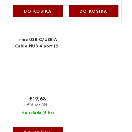
DO KOŠÍKA
DO KOŠÍKA
i-tec USB-C/USB-A
Cable HUB 4 port (2x
USB-C, 2x USB-A)
CACBLHUB2A2C I-Tec
€19,68
€16 bez DPH
(
5 ks
)
Na sklade