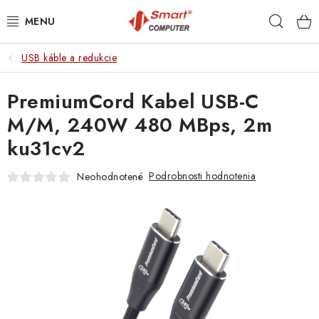
Prejsť
Hľad
na
obsah
USB káble a redukcie
NOTEBOOKY
PremiumCord Kabel USB-C
MOBILNÉ ZARIADENIA
M/M, 240W 480 MBps, 2m
PC A KOMPONENTY
ku31cv2
PERIFÉRIE
Podrobnosti hodnotenia
Neohodnotené
TLAČIARNE
SIETE
ELEKTRONIKA