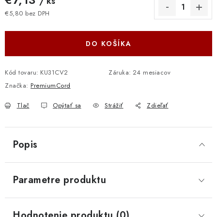
/ ks
€5,80 bez DPH
Jednotková cena:
DO KOŠÍKA
Kód tovaru:
KU31CV2
Záruka
:
24 mesiacov
Značka:
PremiumCord
Tlač
Opýtať sa
Strážiť
Zdieľať
Popis
Parametre produktu
Hodnotenie produktu (0)