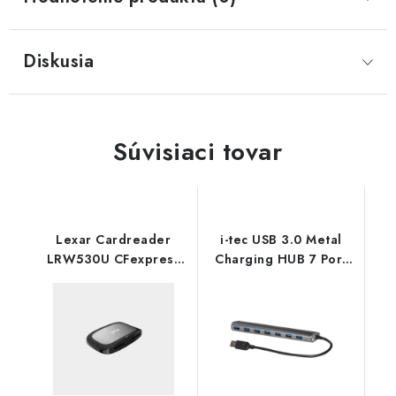
Diskusia
Súvisiaci tovar
Lexar Cardreader
i-tec USB 3.0 Metal
LRW530U CFexpress
Charging HUB 7 Port
Type A / SD UHS-II
U3HUB778 I-Tec
USB 3.2 Gen2 Reader
LRW530U-RNBNG