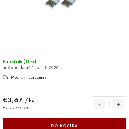
DOMÁCNOSŤ
: DOBRÁ CENA
: PREDAJŇA ZV
: OBĽÚBENÉ PRODUKTY
: TOP PRODUKTY
(
11 ks
)
Na sklade
11.8.2026
: NOVÉ PRODUKTY
Možnosti doručenia
ZNAČKY
€3,67
/ ks
Obchodné podmienky
Ochrana osobných údajov
€2,98 bez DPH
Jednotková cena:
Moja objednávka
Odstúpenie od zmluvy
Formuláre na stiahnutie
Napíšte nám
DO KOŠÍKA