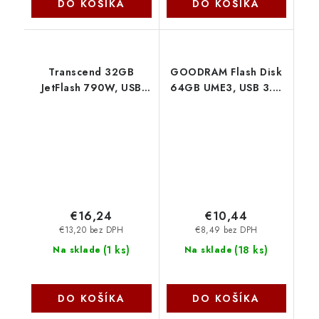
DO KOŠÍKA
DO KOŠÍKA
Transcend 32GB
GOODRAM Flash Disk
JetFlash 790W, USB
64GB UME3, USB 3.0,
3.0 (3.1 Gen 1) flash
čierna UME3-
disk, bílo/modrý
0640K0R11 GoodRAM
TS32GJF790W
€16,24
€10,44
€13,20 bez DPH
€8,49 bez DPH
(
1 ks
)
(
18 ks
)
Na sklade
Na sklade
DO KOŠÍKA
DO KOŠÍKA