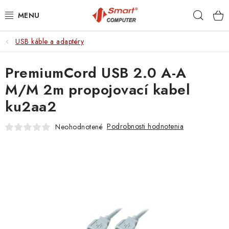
Prejsť
Hľad
na
obsah
USB káble a adaptéry
NOTEBOOKY
PremiumCord USB 2.0 A-A
MOBILNÉ ZARIADENIA
M/M 2m propojovací kabel
PC A KOMPONENTY
ku2aa2
PERIFÉRIE
Podrobnosti hodnotenia
Neohodnotené
TLAČIARNE
SIETE
ELEKTRONIKA