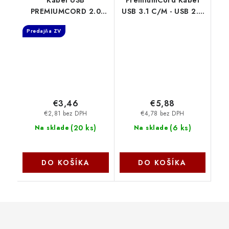
Kábel USB
PremiumCord Kabel
PREMIUMCORD 2.0
USB 3.1 C/M - USB 2.0
Kábel A-B 3 m
A/M, rychlé nabíjení
Predajňa ZV
ku2ab3bk
proudem 3A, 2m, bílá
PremiumCord
ku31cf2w
€3,46
€5,88
€2,81 bez DPH
€4,78 bez DPH
(
20 ks
)
(
6 ks
)
Na sklade
Na sklade
DO KOŠÍKA
DO KOŠÍKA