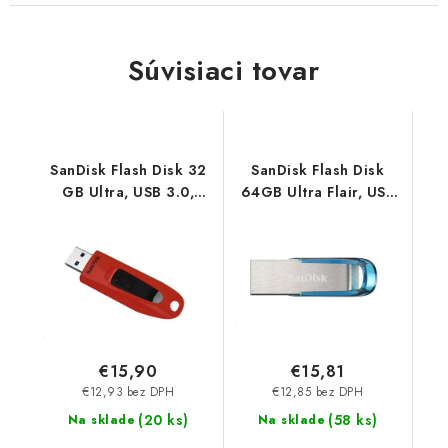
Súvisiaci tovar
SanDisk Flash Disk 32
SanDisk Flash Disk
GB Ultra, USB 3.0,
64GB Ultra Flair, USB
červená SDCZ48-
3.0, tropická modrá
032G-U46R
SDCZ73-064G-G46B
€15,90
€15,81
€12,93 bez DPH
€12,85 bez DPH
(
20 ks
)
(
58 ks
)
Na sklade
Na sklade