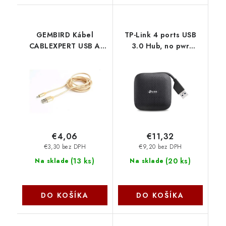
GEMBIRD Kábel
TP-Link 4 ports USB
CABLEXPERT USB A
3.0 Hub, no pwr
samec/Micro B samec
adapter needed
2.0, 1,8 m, opletené,
UH400 TP-link
zlaté, blister CCB-
mUSB2B-AMBM-6-G
Gembird
€4,06
€11,32
€3,30 bez DPH
€9,20 bez DPH
(
13 ks
)
(
20 ks
)
Na sklade
Na sklade
DO KOŠÍKA
DO KOŠÍKA