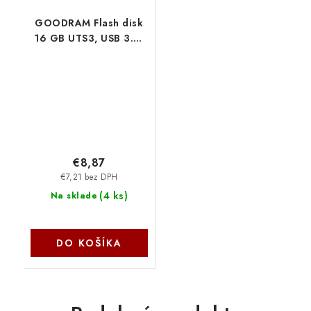
GOODRAM Flash disk
16 GB UTS3, USB 3.0,
čierna UTS3-
0160K0R11 GoodRAM
€8,87
€7,21 bez DPH
(
4 ks
)
Na sklade
DO KOŠÍKA