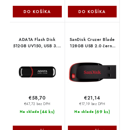
DO KOŠÍKA
DO KOŠÍKA
ADATA Flash Disk
SanDisk Cruzer Blade
512GB UV150, USB 3.2,
128GB USB 2.0 černá
černá AUV150-512G-
SDCZ50-128G-B35
RBK
€58,70
€21,14
€47,72 bez DPH
€17,19 bez DPH
(
44 ks
)
(
69 ks
)
Na sklade
Na sklade