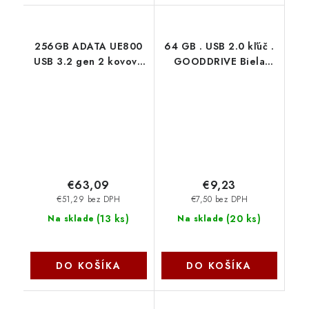
256GB ADATA UE800
64 GB . USB 2.0 kľúč .
USB 3.2 gen 2 kovová
GOODDRIVE Biela
AELI-UE800-256G-CSG
UME2-0640W0R11
Wilk Elecktronik
€63,09
€9,23
€51,29 bez DPH
€7,50 bez DPH
(
13 ks
)
(
20 ks
)
Na sklade
Na sklade
DO KOŠÍKA
DO KOŠÍKA