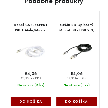
Podobné produkty
Kabel CABLEXPERT
GEMBIRD Opletaný
USB A Male/Micro B
MicroUSB - USB 2.0,
Male 2.0, 1,8m,
M/M, 1,8 m, černý CCB-
opletený, stříbrný,
mUSB2B-AMBM-6
blister CCB-mUSB2B-
Gembird
AMBM-6-S Gembird
€4,06
€4,06
€3,30 bez DPH
€3,30 bez DPH
(
9 ks
)
(
1 ks
)
Na sklade
Na sklade
DO KOŠÍKA
DO KOŠÍKA