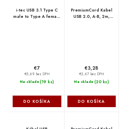
i-tec USB 3.1 Type C
PremiumCord Kabel
male to Type A female
USB 2.0, A-B, 2m,
adaptér U31TYPEC I-
černý ku2ab2bk
Tec
€7
€3,28
€5,69 bez DPH
€2,67 bez DPH
(
19 ks
)
(
20 ks
)
Na sklade
Na sklade
DO KOŠÍKA
DO KOŠÍKA