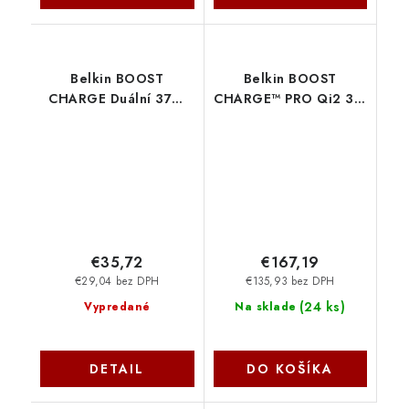
Belkin BOOST
Belkin BOOST
CHARGE Duální 37W
CHARGE™ PRO Qi2 3v1
Power Delivery PPS
Bezdrátová skládací
nástěnná nabíječka
cestovní podložka pro
(USB-C 25W + USB-A
iPhone/Apple
12W), bílá
Watch/AirPods, černá
WCB007vfWH
+ adaptéry
WIZ024hqBK
€35,72
€167,19
€29,04 bez DPH
€135,93 bez DPH
(
24 ks
)
Vypredané
Na sklade
DETAIL
DO KOŠÍKA