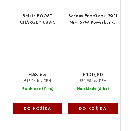
Belkin BOOST
Baseus EnerGeek GX11
CHARGE™ USB-C
MiFi 67W Powerbanka
Power Delivery
20000mAh Cosmic
PowerBanka s
Black 6932172695743
integrovaným USB-C
NoName
kabelem, 20000mAh,
30W, černá
BPB024hqBK
€53,55
€100,80
€43,54 bez DPH
€81,95 bez DPH
(
7 ks
)
(
5 ks
)
Na sklade
Na sklade
DO KOŠÍKA
DO KOŠÍKA