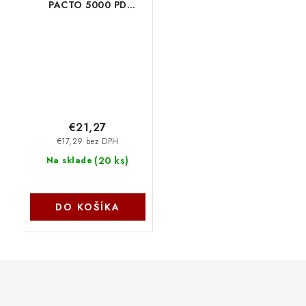
PACTO 5000 PD
POCKET, černá 26104
Trust
€21,27
€17,29 bez DPH
(
20 ks
)
Na sklade
DO KOŠÍKA