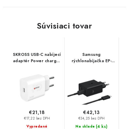
Súvisiaci tovar
SKROSS USB-C nabíjecí
Samsung
adaptér Power charger
rýchlonabíjačka EP-
30W EU, Power
T5020, 50W Black EP-
Delivery, typ C DC56-
T5020XBEGEU
PD30 Skross
€21,18
€42,13
€17,22 bez DPH
€34,25 bez DPH
(
4 ks
)
Vypredané
Na sklade