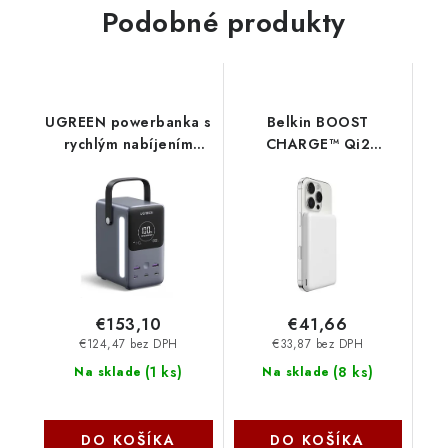
Podobné produkty
UGREEN powerbanka s
Belkin BOOST
rychlým nabíjením
CHARGE™ Qi2
48000mAh 5-port s
Magnetická
displejem a LED, Li-
Bezdrátová
ion, 300W, 3x USB-C,
PowerBanka,
2x USB-A, stříbrná
5000mAh, slim, bílá
25286
BPD010hqWH
€153,10
€41,66
€124,47 bez DPH
€33,87 bez DPH
(
1 ks
)
(
8 ks
)
Na sklade
Na sklade
DO KOŠÍKA
DO KOŠÍKA