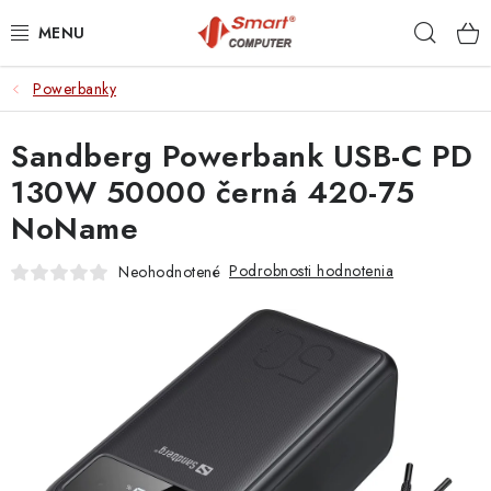
Prejsť
Hľad
na
obsah
Powerbanky
NOTEBOOKY
Sandberg Powerbank USB-C PD
MOBILNÉ ZARIADENIA
130W 50000 černá 420-75
PC A KOMPONENTY
NoName
PERIFÉRIE
Podrobnosti hodnotenia
Neohodnotené
TLAČIARNE
SIETE
ELEKTRONIKA