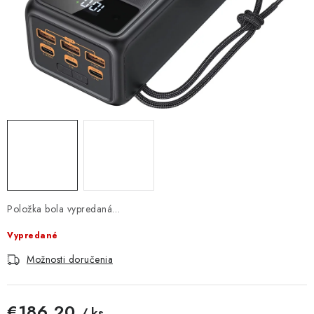
DOMÁCNOSŤ
: DOBRÁ CENA
: PREDAJŇA ZV
: OBĽÚBENÉ PRODUKTY
: TOP PRODUKTY
: NOVÉ PRODUKTY
Položka bola vypredaná…
ZNAČKY
Vypredané
Obchodné podmienky
Možnosti doručenia
Ochrana osobných údajov
Moja objednávka
Odstúpenie od zmluvy
Formuláre na stiahnutie
Napíšte nám
€186,20
/ ks