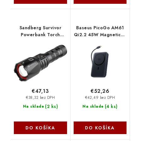
Sandberg Survivor
Baseus PicoGo AM61
Powerbank Torch
Qi2.2 45W Magnetická
5000mAh 420-89
Powerbanka 10000mAh
NoName
Cosmic Black
6953156210929
NoName
€47,13
€52,26
€38,32 bez DPH
€42,49 bez DPH
(
2 ks
)
(
4 ks
)
Na sklade
Na sklade
DO KOŠÍKA
DO KOŠÍKA