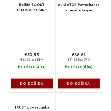
Belkin BOOST
ALIGATOR Powerbanka
CHARGE™ USB-C
s bezdrôtovým
Power Delivery
nabíjaním ALIGATOR
PowerBanka s
Mag-Bank, určené pre
integrovaným USB-C
Magsafe, 5000mAh,
kabelem, 20000mAh,
biela AMS03WT
30W, růžová
Aligator
BPB024hqPK
€53,55
€38,81
€43,54 bez DPH
€31,55 bez DPH
(
3 ks
)
(
5 ks
)
Na sklade
Na sklade
DO KOŠÍKA
DO KOŠÍKA
TRUST powerbanka