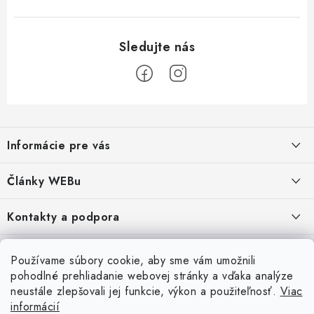
Z
á
Informácie pre vás
p
ä
Obchodné podmienky
Články WEBu
t
Ochrana osobných údajov
i
Dôležité oznamy
Kontakty a podpora
16.6.2026
e
Moja objednávka
Predajňa a sídlo spoločnosti
Servisné služby
Odstúpenie od zmluvy
Nákup na splátky
Používame súbory cookie, aby sme vám umožnili
2.8.2022
23.10.2022
pohodlné prehliadanie webovej stránky a vďaka analýze
Formuláre na stiahnutie
Servis a služby pre Vás
Doprava - UPS
Doprava - Packeta
Splátky - Home Credit
neustále zlepšovali jej funkcie, výkon a použiteľnosť.
Viac
Doprava a Platba
5.3.2022
Ako nakupovať
informácií
Napíšte nám
4.3.2022