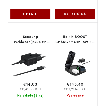
DETAIL
DO KOŠÍKA
Samsung
Belkin BOOST
rychlonabíječka EP-
CHARGE™ Qi2 15W 3v1
T2510, 25W Black EP-
Magnetický nabíjecí
T2510XBEGEU
stojan, skládací, černá
WIZ029vfBK
€14,03
€145,40
€11,41 bez DPH
€118,21 bez DPH
(
4 ks
)
Na sklade
Vypredané