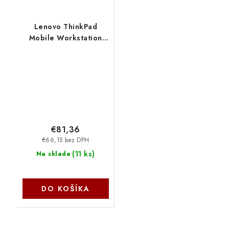
Lenovo ThinkPad
Mobile Workstation
Slim 230W AC Adapter
(Slim-tip) 4X20S56717
€81,36
€66,15 bez DPH
(
11 ks
)
Na sklade
DO KOŠÍKA