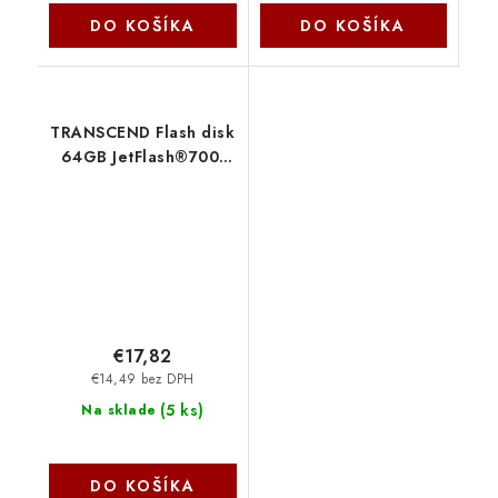
DO KOŠÍKA
DO KOŠÍKA
TRANSCEND Flash disk
64GB JetFlash®700,
USB 3.0 (R:80/W:25
MB/s) čierna
TS64GJF700
Transcend
€17,82
€14,49 bez DPH
(
5 ks
)
Na sklade
DO KOŠÍKA