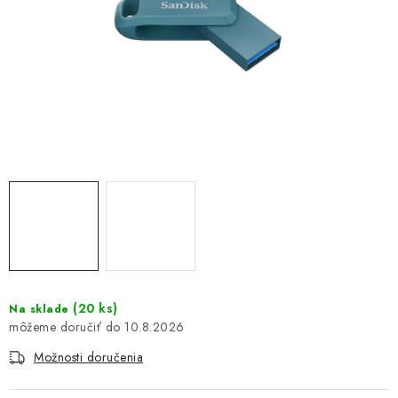
DOMÁCNOSŤ
: DOBRÁ CENA
: PREDAJŇA ZV
: OBĽÚBENÉ PRODUKTY
: TOP PRODUKTY
: NOVÉ PRODUKTY
ZNAČKY
(
20 ks
)
Na sklade
10.8.2026
Obchodné podmienky
Ochrana osobných údajov
Moja objednávka
Odstúpenie od zmluvy
Možnosti doručenia
Formuláre na stiahnutie
Napíšte nám