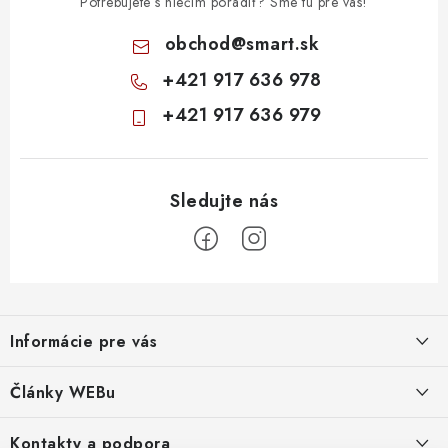
Potrebujete s niečím poradiť? Sme tu pre vás!
obchod
@
smart.sk
+421 917 636 978
+421 917 636 979
Z
á
Informácie pre vás
p
ä
Obchodné podmienky
Články WEBu
t
Ochrana osobných údajov
i
Dôležité oznamy
Kontakty a podpora