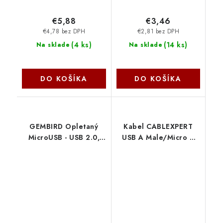
€5,88
€3,46
€4,78 bez DPH
€2,81 bez DPH
(
4 ks
)
(
14 ks
)
Na sklade
Na sklade
DO KOŠÍKA
DO KOŠÍKA
GEMBIRD Opletaný
Kabel CABLEXPERT
MicroUSB - USB 2.0,
USB A Male/Micro B
M/M, 1,8 m, černý CCB-
Male 2.0, 1,8m,
mUSB2B-AMBM-6
opletený, stříbrný,
Gembird
blister CCB-mUSB2B-
AMBM-6-S Gembird