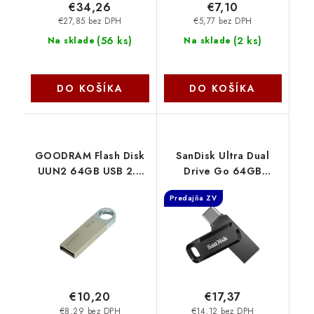
€34,26
€7,10
€27,85 bez DPH
€5,77 bez DPH
(
56 ks
)
(
2 ks
)
Na sklade
Na sklade
DO KOŠÍKA
DO KOŠÍKA
GOODRAM Flash Disk
SanDisk Ultra Dual
UUN2 64GB USB 2.0
Drive Go 64GB
stříbrná UUN2-
SDDDC3-064G-G46
Predajňa ZV
0640S0R11 GoodRAM
€10,20
€17,37
€8,29 bez DPH
€14,12 bez DPH