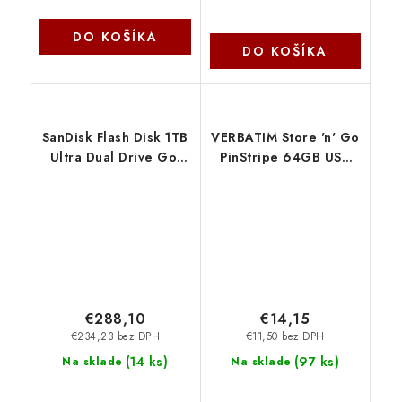
DO KOŠÍKA
DO KOŠÍKA
SanDisk Flash Disk 1TB
VERBATIM Store 'n' Go
Ultra Dual Drive Go,
PinStripe 64GB USB
USB-C 3.2, Černá
3.0 černá 49318
SDDDC3-1T00-G46
Verbatim
€288,10
€14,15
€234,23 bez DPH
€11,50 bez DPH
(
14 ks
)
(
97 ks
)
Na sklade
Na sklade