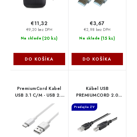
€11,32
€3,67
€9,20 bez DPH
€2,98 bez DPH
(
20 ks
)
(
15 ks
)
Na sklade
Na sklade
DO KOŠÍKA
DO KOŠÍKA
PremiumCord Kabel
Kábel USB
USB 3.1 C/M - USB 2.0
PREMIUMCORD 2.0
A/M, rychlé nabíjení
Kábel A-B 3 m
Predajňa ZV
proudem 3A, 2m, bílá
ku2ab3bk
ku31cf2w
PremiumCord