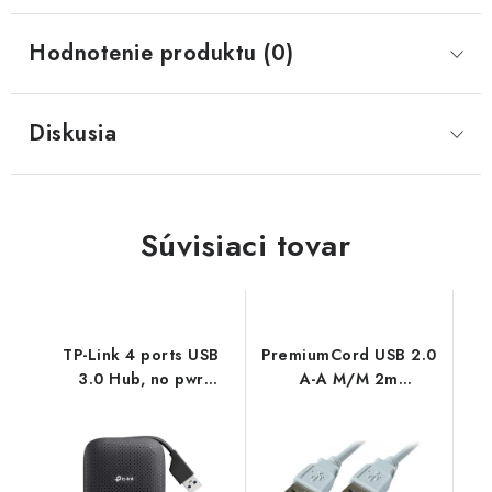
Hodnotenie produktu (0)
Diskusia
Súvisiaci tovar
TP-Link 4 ports USB
PremiumCord USB 2.0
3.0 Hub, no pwr
A-A M/M 2m
adapter needed
propojovací kabel
UH400 TP-link
ku2aa2