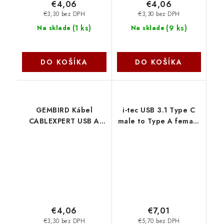
€4,06
€4,06
€3,30 bez DPH
€3,30 bez DPH
(
1 ks
)
(
9 ks
)
Na sklade
Na sklade
DO KOŠÍKA
DO KOŠÍKA
GEMBIRD Kábel
i-tec USB 3.1 Type C
CABLEXPERT USB A
male to Type A female
samec/Micro B samec
adaptér U31TYPEC I-
2.0, 1,8 m, opletené,
Tec
zlaté, blister CCB-
mUSB2B-AMBM-6-G
Gembird
€4,06
€7,01
€3,30 bez DPH
€5,70 bez DPH