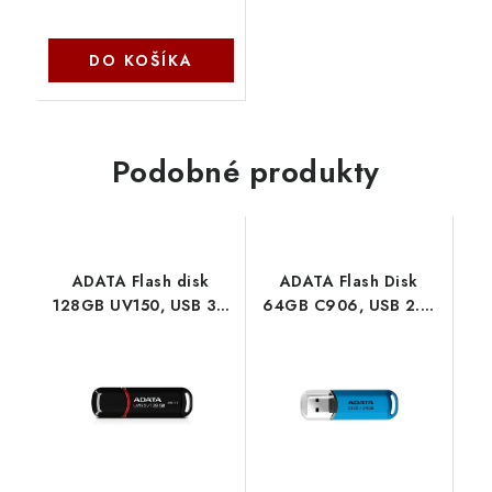
DO KOŠÍKA
Podobné produkty
ADATA Flash disk
ADATA Flash Disk
128GB UV150, USB 3.1
64GB C906, USB 2.0,
disk Dash Drive
modrá AC906-64G-
(R:90/W:20 MB/s)
RWB
čierny AUV150-256G-
RBK