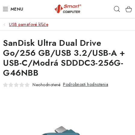
Prejsť
Hľad
na
obsah
USB pamäťové kľúče
NOTEBOOKY
SanDisk Ultra Dual Drive
MOBILNÉ ZARIADENIA
Go/256 GB/USB 3.2/USB-A +
PC A KOMPONENTY
USB-C/Modrá SDDDC3-256G-
G46NBB
PERIFÉRIE
Podrobnosti hodnotenia
Neohodnotené
TLAČIARNE
SIETE
ELEKTRONIKA