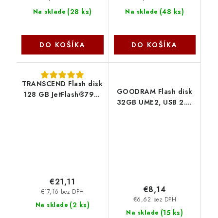
(
28 ks
)
(
48 ks
)
Na sklade
Na sklade
DO KOŠÍKA
DO KOŠÍKA
TRANSCEND Flash disk
GOODRAM Flash disk
128 GB JetFlash®790,
32GB UME2, USB 2.0,
USB 3.1 (R:90/W:40
biela UME2-
MB/s) čierna/modrá
0320W0R11 GoodRAM
TS128GJF790K
Transcend
€21,11
€8,14
€17,16 bez DPH
€6,62 bez DPH
(
2 ks
)
Na sklade
(
15 ks
)
Na sklade