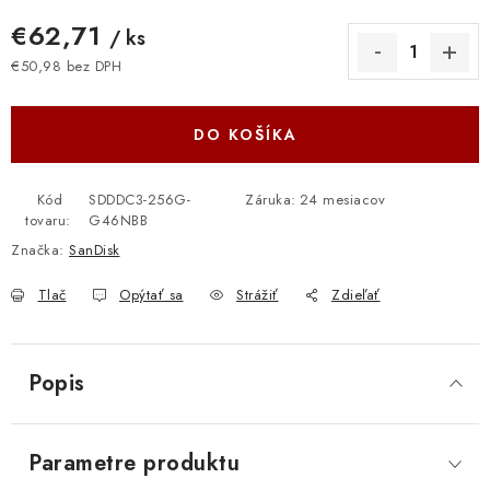
€62,71
/ ks
€50,98 bez DPH
Jednotková cena:
DO KOŠÍKA
Kód
SDDDC3-256G-
Záruka
:
24 mesiacov
tovaru:
G46NBB
Značka:
SanDisk
Tlač
Opýtať sa
Strážiť
Zdieľať
Popis
Parametre produktu