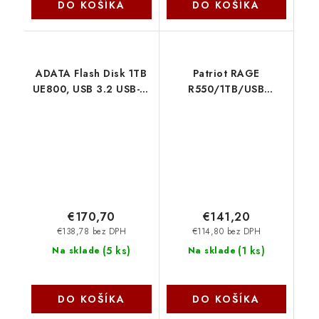
DO KOŠÍKA
DO KOŠÍKA
ADATA Flash Disk 1TB
Patriot RAGE
UE800, USB 3.2 USB-C,
R550/1TB/USB
Elite drive, šedá kov
3.2/USB-A + USB-C/
černá plast AELI-
Čierna PE1TR550DSAD
UE800-1T-CSG
€170,70
€141,20
€138,78 bez DPH
€114,80 bez DPH
(
5 ks
)
(
1 ks
)
Na sklade
Na sklade
DO KOŠÍKA
DO KOŠÍKA