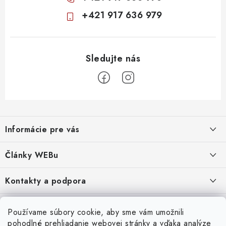
+421 917 636 979
Z
á
Informácie pre vás
p
ä
Obchodné podmienky
Články WEBu
t
Ochrana osobných údajov
i
Dôležité oznamy
Kontakty a podpora
16.6.2026
e
Moja objednávka
Predajňa a sídlo spoločnosti
Servisné služby
Odstúpenie od zmluvy
Nákup na splátky
Používame súbory cookie, aby sme vám umožnili
2.8.2022
23.10.2022
pohodlné prehliadanie webovej stránky a vďaka analýze
Formuláre na stiahnutie