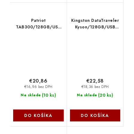
Patriot
Kingston DataTraveler
TAB300/128GB/USB
Kyson/128GB/USB
3.2/USB-A/Stříbrná
3.2/USB-A/Strieborná
PSF128GT300DS3U
DTKN-128GB
€20,86
€22,58
€16,96 bez DPH
€18,36 bez DPH
(
10 ks
)
(
20 ks
)
Na sklade
Na sklade
DO KOŠÍKA
DO KOŠÍKA