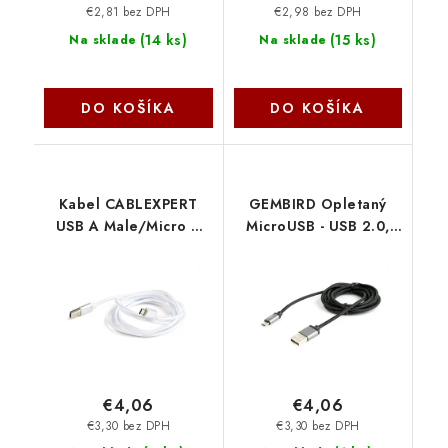
€2,81 bez DPH
€2,98 bez DPH
(
14 ks
)
(
15 ks
)
Na sklade
Na sklade
DO KOŠÍKA
DO KOŠÍKA
Kabel CABLEXPERT
GEMBIRD Opletaný
USB A Male/Micro B
MicroUSB - USB 2.0,
Male 2.0, 1,8m,
M/M, 1,8 m, černý CCB-
opletený, stříbrný,
mUSB2B-AMBM-6
blister CCB-mUSB2B-
Gembird
AMBM-6-S Gembird
€4,06
€4,06
€3,30 bez DPH
€3,30 bez DPH