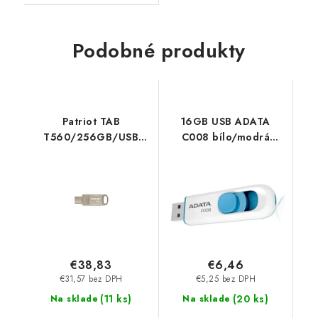
Podobné produkty
Patriot TAB
16GB USB ADATA
T560/256GB/USB
C008 bílo/modrá
3.2/USB-A + USB-
(potisk) AC008-16G-
C/Strieborná
RWE
PS256GT560DS5D
€38,83
€6,46
€31,57 bez DPH
€5,25 bez DPH
(
11 ks
)
(
20 ks
)
Na sklade
Na sklade