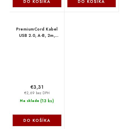
DO KOŠÍKA
DO KOŠÍKA
PremiumCord Kabel
USB 2.0, A-B, 2m,
černý ku2ab2bk
€3,31
€2,69 bez DPH
(
13 ks
)
Na sklade
DO KOŠÍKA