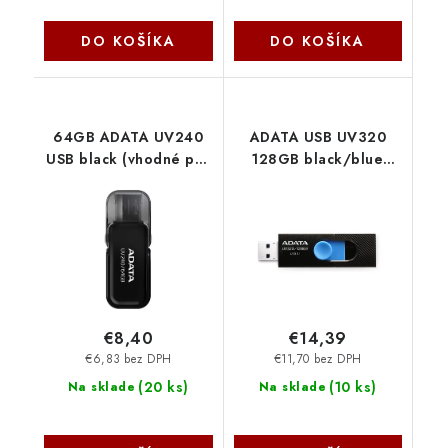
DO KOŠÍKA
DO KOŠÍKA
64GB ADATA UV240
ADATA USB UV320
USB black (vhodné pro
128GB black/blue
potisk) AUV240-64G-
(USB 3.0) AUV320-
RBK
128G-RBKBL
€8,40
€14,39
€6,83 bez DPH
€11,70 bez DPH
(
20 ks
)
(
10 ks
)
Na sklade
Na sklade