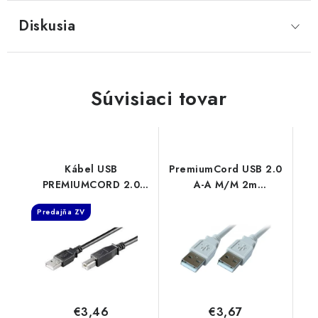
Diskusia
Súvisiaci tovar
Kábel USB
PremiumCord USB 2.0
PREMIUMCORD 2.0
A-A M/M 2m
Kábel A-B 3 m
propojovací kabel
Predajňa ZV
ku2ab3bk
ku2aa2
PremiumCord
€3,46
€3,67