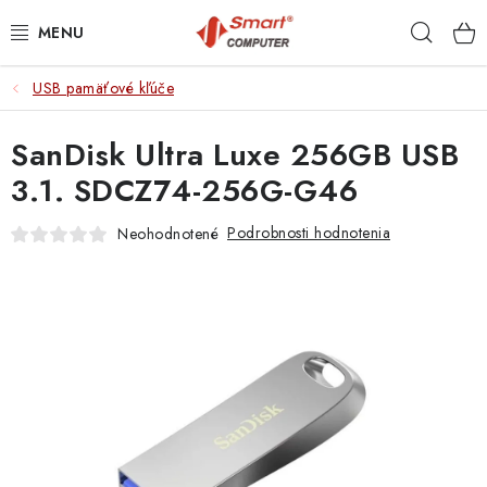
Prejsť
Hľad
na
obsah
USB pamäťové kľúče
NOTEBOOKY
SanDisk Ultra Luxe 256GB USB
MOBILNÉ ZARIADENIA
3.1. SDCZ74-256G-G46
PC A KOMPONENTY
Podrobnosti hodnotenia
Neohodnotené
PERIFÉRIE
TLAČIARNE
SIETE
ELEKTRONIKA