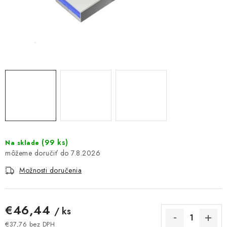
DOMÁCNOSŤ
: DOBRÁ CENA
: PREDAJŇA ZV
: OBĽÚBENÉ PRODUKTY
: TOP PRODUKTY
: NOVÉ PRODUKTY
(
99 ks
)
Na sklade
7.8.2026
ZNAČKY
Možnosti doručenia
Obchodné podmienky
Ochrana osobných údajov
Moja objednávka
Odstúpenie od zmluvy
€46,44
/ ks
Formuláre na stiahnutie
Napíšte nám
€37,76 bez DPH