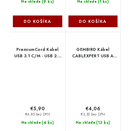
(
9 ks
)
(
1 ks
)
Na sklade
Na sklade
DO KOŠÍKA
DO KOŠÍKA
PremiumCord Kabel
GEMBIRD Kábel
USB 3.1 C/M - USB 2.0
CABLEXPERT USB A
A/M, rychlé nabíjení
samec/Micro B samec
proudem 3A, 2m, bílá
2.0, 1,8 m, opletené,
ku31cf2w
zlaté, blister CCB-
mUSB2B-AMBM-6-G
Gembird
€5,90
€4,06
€4,80 bez DPH
€3,30 bez DPH
(
4 ks
)
(
13 ks
)
Na sklade
Na sklade