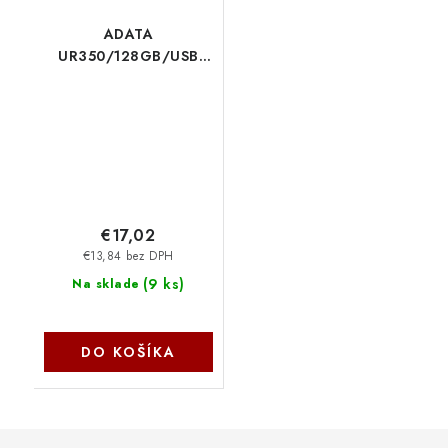
ADATA
UR350/128GB/USB
3.2/USB-A/Čierna
UR350-128G-RSR-BK
€17,02
€13,84 bez DPH
(
9 ks
)
Na sklade
DO KOŠÍKA