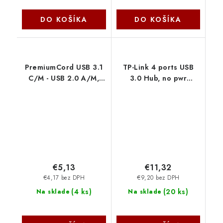
DO KOŠÍKA
DO KOŠÍKA
PremiumCord USB 3.1
TP-Link 4 ports USB
C/M - USB 2.0 A/M,
3.0 Hub, no pwr
3A, 3m ku31cf3w
adapter needed
UH400 TP-link
€5,13
€11,32
€4,17 bez DPH
€9,20 bez DPH
(
4 ks
)
(
20 ks
)
Na sklade
Na sklade