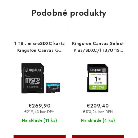
Podobné produkty
1 TB . microSDXC karta
Kingston Canvas Select
Kingston Canvas Go
Plus/SDXC/1TB/UHS-I
Plus Gen4 + adaptér (
U3 / Class 10 SDS3-1TB
r200MB/s, w160MB/s )
SDCG4-1TB
€269,90
€209,40
€219,43 bez DPH
€170,24 bez DPH
(
11 ks
)
(
4 ks
)
Na sklade
Na sklade