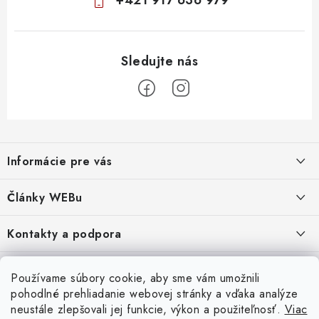
+421 917 636 979
Z
á
Informácie pre vás
p
ä
Obchodné podmienky
Články WEBu
t
Ochrana osobných údajov
i
Dôležité oznamy
Kontakty a podpora
16.6.2026
e
Moja objednávka
Predajňa a sídlo spoločnosti
Servisné služby
Odstúpenie od zmluvy
Nákup na splátky
Používame súbory cookie, aby sme vám umožnili
2.8.2022
23.10.2022
pohodlné prehliadanie webovej stránky a vďaka analýze
Formuláre na stiahnutie
Servis a služby pre Vás
Doprava - UPS
Doprava - Packeta
Splátky - Home Credit
neustále zlepšovali jej funkcie, výkon a použiteľnosť.
Viac
Doprava a Platba
5.3.2022