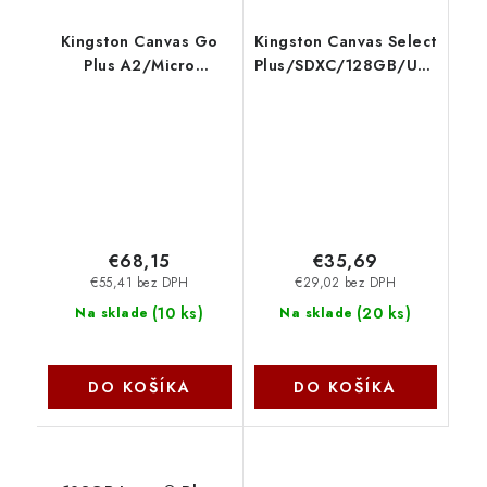
Kingston Canvas Go
Kingston Canvas Select
Plus A2/Micro
Plus/SDXC/128GB/UHS-
SDXC/256GB/UHS-I
I U1 / Class 10 SDS3-
U3 / Class 10 SDCG4-
128GB
256GBSP
€68,15
€35,69
€55,41 bez DPH
€29,02 bez DPH
(
10 ks
)
(
20 ks
)
Na sklade
Na sklade
DO KOŠÍKA
DO KOŠÍKA