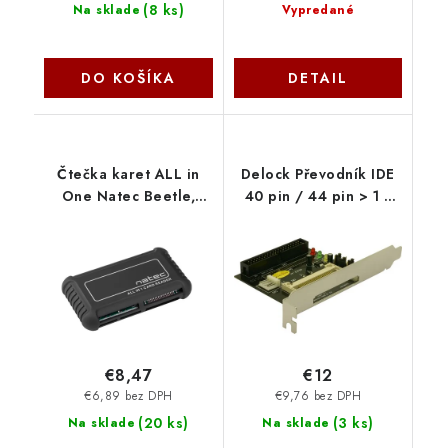
(
8 ks
)
Na sklade
Vypredané
DO KOŠÍKA
DETAIL
Čtečka karet ALL in
Delock Převodník IDE
One Natec Beetle,
40 pin / 44 pin > 1 x
SD/MMC/micro SD/T-
Compact Flash 91624
flash/M2/xD,CF NCZ-
DeLock
0206
€8,47
€12
€6,89 bez DPH
€9,76 bez DPH
(
20 ks
)
(
3 ks
)
Na sklade
Na sklade