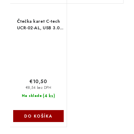
Čtečka karet C-tech
UCR-02-AL, USB 3.0
TYPE A/ TYPE C,
SD/micro SD C-Tech
€10,50
€8,54 bez DPH
(
4 ks
)
Na sklade
DO KOŠÍKA