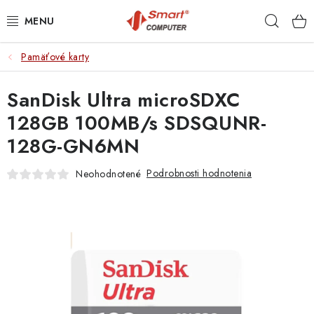
Prejsť
Hľad
na
obsah
Pamäťové karty
NOTEBOOKY
SanDisk Ultra microSDXC
MOBILNÉ ZARIADENIA
128GB 100MB/s SDSQUNR-
PC A KOMPONENTY
128G-GN6MN
PERIFÉRIE
Podrobnosti hodnotenia
Neohodnotené
TLAČIARNE
SIETE
ELEKTRONIKA