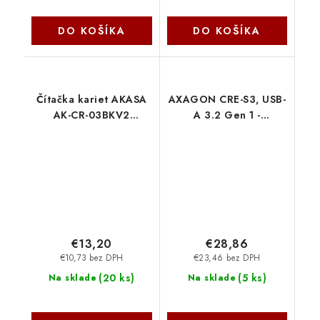
DO KOŠÍKA
DO KOŠÍKA
Čítačka kariet AKASA
AXAGON CRE-S3, USB-
AK-CR-03BKV2
A 3.2 Gen 1 -
externá, USB 2.0,
SUPERSPEED čtečka
podpora
karet, 3-slot & lun
elektronického
SD/microSD/CF,
preukazu a karty
podpora UHS-II
SMART, čierna Akasa
Axagon
€13,20
€28,86
€10,73 bez DPH
€23,46 bez DPH
(
20 ks
)
(
5 ks
)
Na sklade
Na sklade