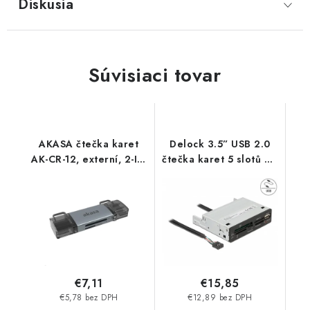
Diskusia
Súvisiaci tovar
AKASA čtečka karet
Delock 3.5” USB 2.0
AK-CR-12, externí, 2-In-
čtečka karet 5 slotů + 1
1 USB 3.2 Akasa
x USB 2.0 Typ-A
samice 91708 DeLock
€7,11
€15,85
€5,78 bez DPH
€12,89 bez DPH