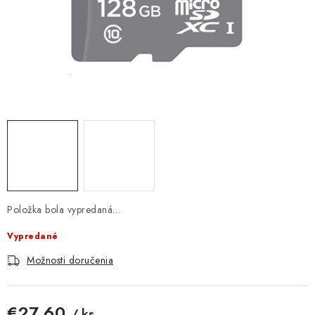
DOMÁCNOSŤ
: DOBRÁ CENA
: PREDAJŇA ZV
: OBĽÚBENÉ PRODUKTY
: TOP PRODUKTY
: NOVÉ PRODUKTY
Položka bola vypredaná…
ZNAČKY
Vypredané
Obchodné podmienky
Možnosti doručenia
Ochrana osobných údajov
Moja objednávka
Odstúpenie od zmluvy
Formuláre na stiahnutie
Napíšte nám
€27,60
/ ks