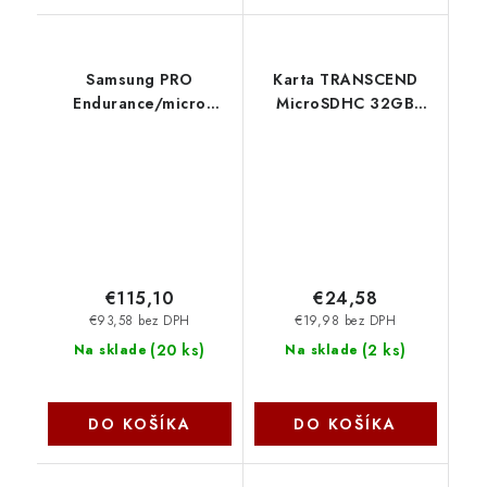
Samsung PRO
Karta TRANSCEND
Endurance/micro
MicroSDHC 32GB
SDXC/256GB/UHS-I
300S, UHS-I U1 +
U3 / Class 10/+
adaptér
Adaptér MB-MJ256KA-
TS32GUSD300S-A
EU
Transcend
€115,10
€24,58
€93,58 bez DPH
€19,98 bez DPH
(
20 ks
)
(
2 ks
)
Na sklade
Na sklade
DO KOŠÍKA
DO KOŠÍKA