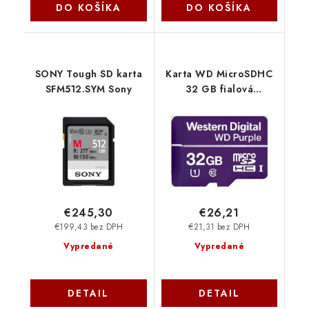
DO KOŠÍKA
DO KOŠÍKA
SONY Tough SD karta
Karta WD MicroSDHC
SFM512.SYM Sony
32 GB fialová
WDD032G1P0C Class
10, 16TBW Western
Digital
€245,30
€26,21
€199,43 bez DPH
€21,31 bez DPH
Vypredané
Vypredané
DETAIL
DETAIL