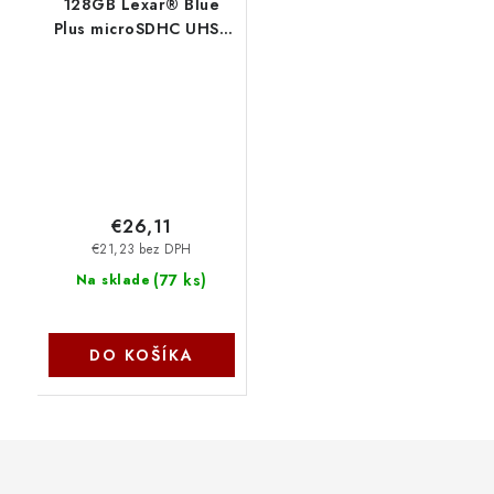
128GB Lexar® Blue
Plus microSDHC UHS-I
with SD adapter, up to
170MB/s read C10 A1
V10 U1 LMSBLPL128G-
BNANG
€26,11
€21,23 bez DPH
(
77 ks
)
Na sklade
DO KOŠÍKA