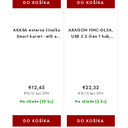
DO KOŠÍKA
DO KOŠÍKA
AKASA externá čítačka
AXAGON HMC-GL3A,
Smart kariet - eID a
USB 3.2 Gen 1 hub,
eObčanka AK-CR-14BK
porty 3x USB-A +
Akasa
Gigabit Ethernet,
kovový, kabel USB-C
20cm Axagon
€12,45
€22,32
€10,12 bez DPH
€18,15 bez DPH
(
19 ks
)
(
3 ks
)
Na sklade
Na sklade
DO KOŠÍKA
DO KOŠÍKA