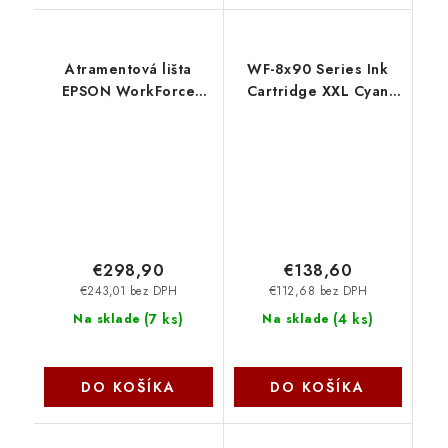
Atramentová lišta
WF-8x90 Series Ink
EPSON WorkForce
Cartridge XXL Cyan
Enterprise WF-C21000
C13T75424N Epson
Yellow Ink C13T02Y400
Epson
€298,90
€138,60
€243,01 bez DPH
€112,68 bez DPH
(
7 ks
)
(
4 ks
)
Na sklade
Na sklade
DO KOŠÍKA
DO KOŠÍKA