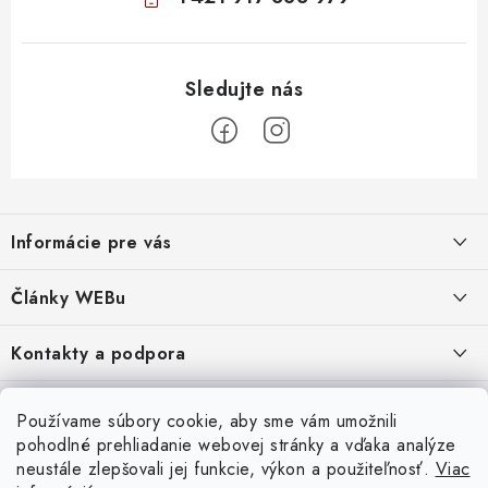
Z
á
Informácie pre vás
p
ä
Obchodné podmienky
Články WEBu
t
Ochrana osobných údajov
i
Dôležité oznamy
Kontakty a podpora
16.6.2026
e
Moja objednávka
Predajňa a sídlo spoločnosti
Servisné služby
Odstúpenie od zmluvy
Nákup na splátky
Používame súbory cookie, aby sme vám umožnili
2.8.2022
23.10.2022
pohodlné prehliadanie webovej stránky a vďaka analýze
Formuláre na stiahnutie
Servis a služby pre Vás
Doprava - UPS
Doprava - Packeta
Splátky - Home Credit
neustále zlepšovali jej funkcie, výkon a použiteľnosť.
Viac
Doprava a Platba
5.3.2022