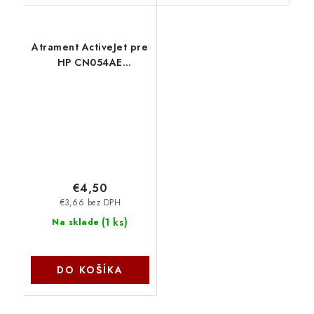
Atrament ActiveJet pre
HP CN054AE
(no.933XL) Cyan 14ml
AH-933CRX
€4,50
€3,66 bez DPH
(
1 ks
)
Na sklade
DO KOŠÍKA