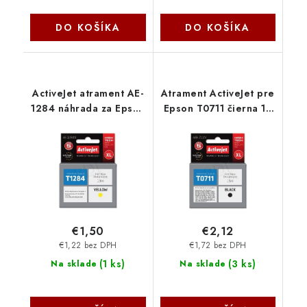
DO KOŠÍKA
DO KOŠÍKA
ActiveJet atrament AE-
Atrament ActiveJet pre
1284 náhrada za Epson
Epson T0711 čierna 10
T1284 yellow 13 ml AE-
ml AEB-711 - AEB-711N
1284 - AE-1284N
€1,50
€2,12
€1,22 bez DPH
€1,72 bez DPH
(
1 ks
)
(
3 ks
)
Na sklade
Na sklade