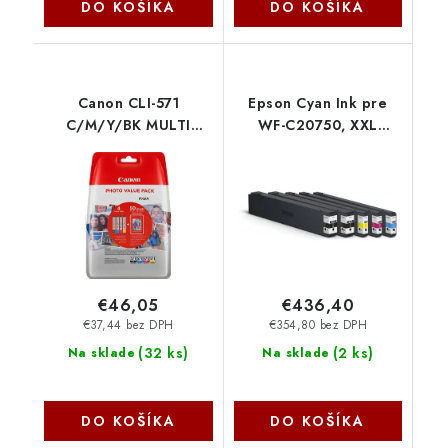
DO KOŠÍKA
DO KOŠÍKA
Canon CLI-571
Epson Cyan Ink pre
C/M/Y/BK MULTI
WF-C20750, XXL
0386C008
C13T02S200
€46,05
€436,40
€37,44 bez DPH
€354,80 bez DPH
(
32 ks
)
(
2 ks
)
Na sklade
Na sklade
DO KOŠÍKA
DO KOŠÍKA