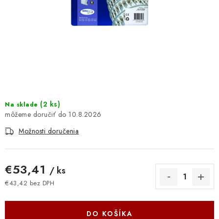
DOMÁCNOSŤ
: DOBRÁ CENA
: PREDAJŇA ZV
: OBĽÚBENÉ PRODUKTY
: TOP PRODUKTY
(
2 ks
)
Na sklade
10.8.2026
: NOVÉ PRODUKTY
Možnosti doručenia
ZNAČKY
€53,41
/ ks
Obchodné podmienky
Ochrana osobných údajov
€43,42 bez DPH
Jednotková cena:
Moja objednávka
Odstúpenie od zmluvy
Formuláre na stiahnutie
Napíšte nám
DO KOŠÍKA