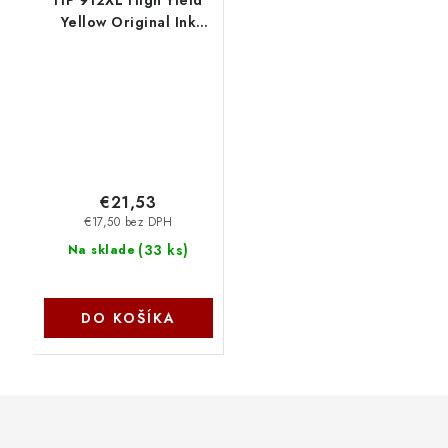
HP 912XL High Yield
Yellow Original Ink
Cartridge 3YL83AE-
BGY
€21,53
€17,50 bez DPH
(
33 ks
)
Na sklade
DO KOŠÍKA