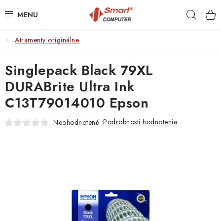
Prejsť
Hľad
na
obsah
Atramenty originálne
NOTEBOOKY
Singlepack Black 79XL
MOBILNÉ ZARIADENIA
DURABrite Ultra Ink
PC A KOMPONENTY
C13T79014010 Epson
PERIFÉRIE
Podrobnosti hodnotenia
Neohodnotené
TLAČIARNE
SIETE
ELEKTRONIKA