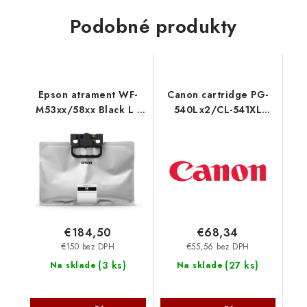
Podobné produkty
Epson atrament WF-
Canon cartridge PG-
M53xx/58xx Black L -
540Lx2/CL-541XL
5000str. C13T12D140
Multipack 5224B017
€184,50
€68,34
€150 bez DPH
€55,56 bez DPH
(
3 ks
)
(
27 ks
)
Na sklade
Na sklade