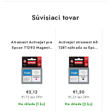
Súvisiaci tovar
Atrament ActiveJet pre
ActiveJet atrament AE-
Epson T1293 Magenta
1281 náhrada za Epson
15 ml AE-1293 - AE-
T1281 čierna 15 ml AE-
1293N
1281 - AE-1281N
€2,12
€1,50
€1,72 bez DPH
€1,22 bez DPH
(
1 ks
)
(
2 ks
)
Na sklade
Na sklade