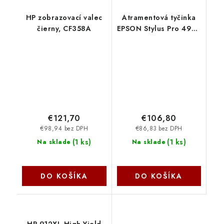
HP zobrazovací valec
Atramentová tyčinka
čierny, CF358A
EPSON Stylus Pro 4900
- azúrová (200 ml)
C13T653200 Epson
€121,70
€106,80
€98,94 bez DPH
€86,83 bez DPH
(
1 ks
)
(
1 ks
)
Na sklade
Na sklade
DO KOŠÍKA
DO KOŠÍKA