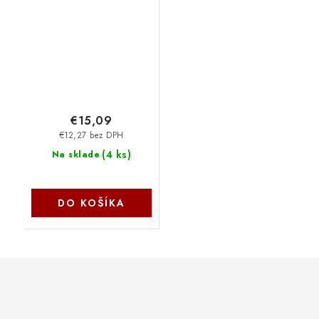
pozlátený 6SLD pass
through
WSFRJ45EZC6100
€15,09
€12,27 bez DPH
(
4 ks
)
Na sklade
DO KOŠÍKA