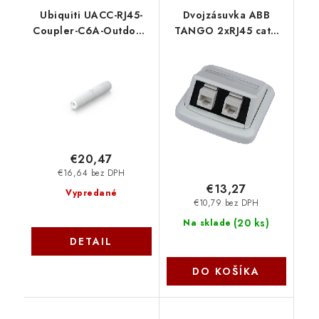
Ubiquiti UACC-RJ45-
Dvojzásuvka ABB
Coupler-C6A-Outdoor,
TANGO 2xRJ45 cat6
RJ45 Inline Coupler
UTP bílá 2422
Outdoor, 2-Pack
€20,47
€16,64 bez DPH
€13,27
Vypredané
€10,79 bez DPH
(
20 ks
)
Na sklade
DETAIL
DO KOŠÍKA