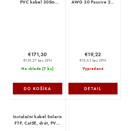
PVC kabel 305m
AWG 30 Passive 2m
(lanko) šedý 1210
Cisco komp. OEM
€171,30
€19,22
€139,27 bez DPH
€15,63 bez DPH
(
7 ks
)
Na sklade
Vypredané
DO KOŠÍKA
DETAIL
Instalační kabel Solarix
FTP, Cat5E, drát, PVC,
box 305m SXKD-5E-