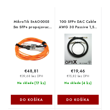
MikroTik S+AO0005
10G SFP+ DAC Cable
5m SFP+ propojovací
AWG 30 Passive 1,5m
kabel Mikrotik
Cisco komp. OEM
€48,81
€19,46
€39,68 bez DPH
€15,82 bez DPH
(
17 ks
)
(
4 ks
)
Na sklade
Na sklade
DO KOŠÍKA
DO KOŠÍKA