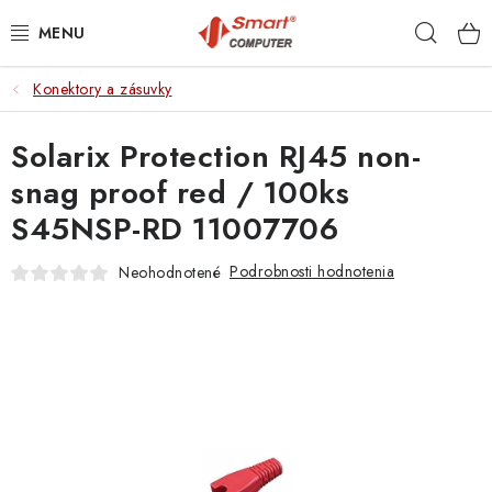
Prejsť
Hľad
na
obsah
Konektory a zásuvky
NOTEBOOKY
Solarix Protection RJ45 non-
MOBILNÉ ZARIADENIA
snag proof red / 100ks
PC A KOMPONENTY
S45NSP-RD 11007706
PERIFÉRIE
Podrobnosti hodnotenia
Neohodnotené
TLAČIARNE
SIETE
ELEKTRONIKA