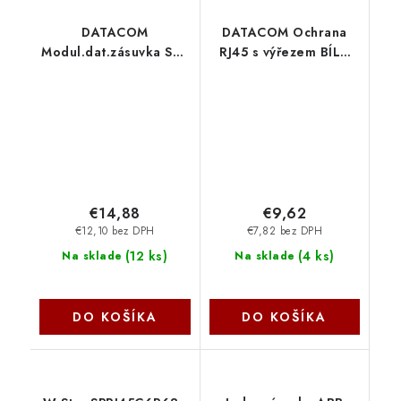
DATACOM
DATACOM Ochrana
Modul.dat.zásuvka STP
RJ45 s výřezem BÍLÁ
CAT5E 4xRJ45 na i pod
(100ks) 4331
omítku 2368
€14,88
€9,62
€12,10 bez DPH
€7,82 bez DPH
(
12 ks
)
(
4 ks
)
Na sklade
Na sklade
DO KOŠÍKA
DO KOŠÍKA