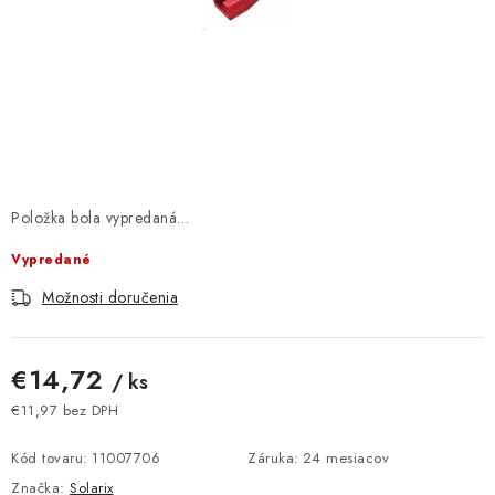
DOMÁCNOSŤ
: DOBRÁ CENA
: PREDAJŇA ZV
: OBĽÚBENÉ PRODUKTY
Položka bola vypredaná…
: TOP PRODUKTY
Vypredané
: NOVÉ PRODUKTY
Možnosti doručenia
ZNAČKY
€14,72
/ ks
Obchodné podmienky
Ochrana osobných údajov
€11,97 bez DPH
Jednotková cena:
Moja objednávka
Odstúpenie od zmluvy
Kód tovaru:
11007706
Záruka
:
24 mesiacov
Formuláre na stiahnutie
Napíšte nám
Značka:
Solarix