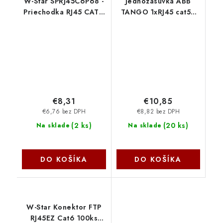
W-Star SPRJ45C6P68 -
Jednozásuvka ABB
Priechodka RJ45 CAT6
TANGO 1xRJ45 cat5e
STP tienená IP68,
STP bílá 2381
spojka
€8,31
€10,85
€6,76 bez DPH
€8,82 bez DPH
(
2 ks
)
(
20 ks
)
Na sklade
Na sklade
DO KOŠÍKA
DO KOŠÍKA
W-Star Konektor FTP
RJ45EZ Cat6 100ks