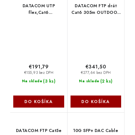
DATACOM UTP
DATACOM FTP drát
flex,Cat6
Cat6 305m OUTDOOR
PVC,šedý,305m,lanko
double jacket 1129
1175
€191,79
€341,50
€155,93 bez DPH
€277,64 bez DPH
(
3 ks
)
(
2 ks
)
Na sklade
Na sklade
DO KOŠÍKA
DO KOŠÍKA
DATACOM FTP Cat5e
10G SFP+ DAC Cable