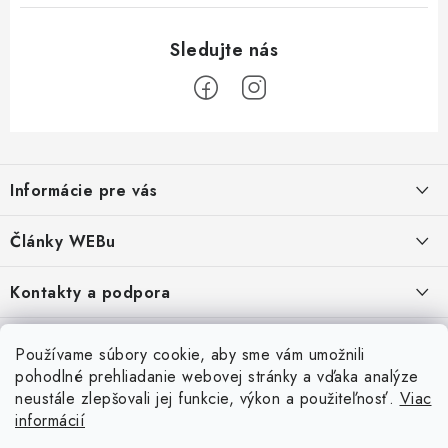
Z
á
Informácie pre vás
p
ä
Obchodné podmienky
Články WEBu
t
Ochrana osobných údajov
i
Dôležité oznamy
Kontakty a podpora
16.6.2026
e
Moja objednávka
Predajňa a sídlo spoločnosti
Servisné služby
Odstúpenie od zmluvy
Nákup na splátky
Používame súbory cookie, aby sme vám umožnili
2.8.2022
23.10.2022
pohodlné prehliadanie webovej stránky a vďaka analýze
Formuláre na stiahnutie
Servis a služby pre Vás
Doprava - UPS
Doprava - Packeta
Splátky - Home Credit
neustále zlepšovali jej funkcie, výkon a použiteľnosť.
Viac
Doprava a Platba
5.3.2022
Ako nakupovať
Napíšte nám
informácií
4.3.2022
18.3.2022