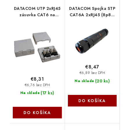
DATACOM UTP 2xRJ45
DATACOM Spojka STP
zásuvka CAT6 na
CAT6A 2xRJ45 (8p8c)
omítku (protiprachová)
priama OUTDOOR
2336
4229
€8,47
€6,89 bez DPH
€8,31
(
20 ks
)
Na sklade
€6,76 bez DPH
(
17 ks
)
Na sklade
DO KOŠÍKA
DO KOŠÍKA