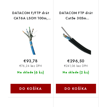
DATACOM F/FTP drát
DATACOM FTP drát
CAT6A LSOH 100m,
Cat5e 305m
modrý 12151
samonosný OUTDOOR
blk 1206
€93,78
€296,50
€76,24 bez DPH
€241,06 bez DPH
(
6 ks
)
(
2 ks
)
Na sklade
Na sklade
DO KOŠÍKA
DO KOŠÍKA