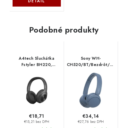
DETAIL
Podobné produkty
A4tech Sluchátka
Sony WH-
Fstyler BH220,
CH520/BT/Bezdrôt/Modrá
Bezdrátová, skládací,
WHCH520L.CE7
černá BH220-BK
A4Tech
€18,71
€34,14
€15,21 bez DPH
€27,76 bez DPH