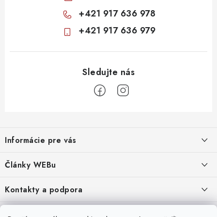
+421 917 636 978
+421 917 636 979
Z
á
Informácie pre vás
p
ä
Obchodné podmienky
Články WEBu
t
Ochrana osobných údajov
i
Dôležité oznamy
Kontakty a podpora
16.6.2026
e
Moja objednávka
Predajňa a sídlo spoločnosti
Servisné služby
Odstúpenie od zmluvy
Nákup na splátky