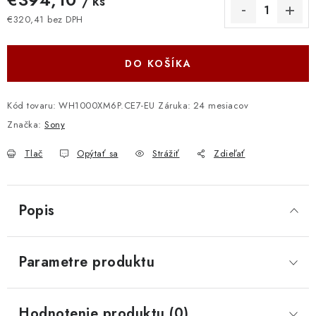
/ ks
€320,41 bez DPH
Jednotková cena:
DO KOŠÍKA
Kód tovaru:
WH1000XM6P.CE7-EU
Záruka
:
24 mesiacov
Značka:
Sony
Tlač
Opýtať sa
Strážiť
Zdieľať
Popis
Parametre produktu
Hodnotenie produktu (0)