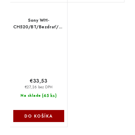
Sony WH-
CH520/BT/Bezdrať/Biela
WHCH520W.CE7
€33,53
€27,26 bez DPH
(
45 ks
)
Na sklade
DO KOŠÍKA