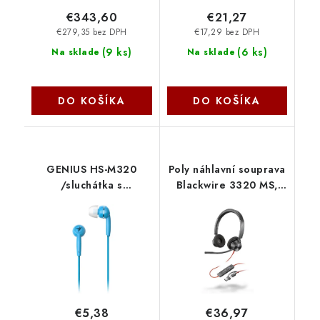
€343,60
€21,27
€279,35 bez DPH
€17,29 bez DPH
(
9 ks
)
(
6 ks
)
Na sklade
Na sklade
DO KOŠÍKA
DO KOŠÍKA
GENIUS HS-M320
Poly náhlavní souprava
/sluchátka s
Blackwire 3320 MS,
mikrofonem/ 3,5mm
USB-C/A adaptér,
jack - 4 pin/ modrý
stereo 8X220AA HP
31710005414 Genius
€5,38
€36,97