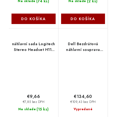
(
74 ks
)
(
2 ks
)
Na sklade
Na sklade
DO KOŠÍKA
DO KOŠÍKA
náhlavní sada Logitech
Dell Bezdrátová
Stereo Headset H111
náhlavní souprava
981-000593
WL3024 520-BBDG
€9,66
€134,60
€7,85 bez DPH
€109,43 bez DPH
(
15 ks
)
Na sklade
Vypredané