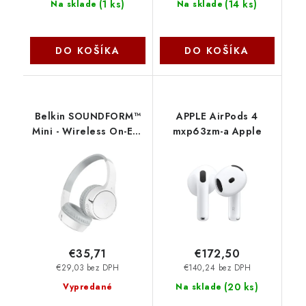
(
1 ks
)
(
14 ks
)
Na sklade
Na sklade
DO KOŠÍKA
DO KOŠÍKA
Belkin SOUNDFORM™
APPLE AirPods 4
Mini - Wireless On-Ear
mxp63zm-a Apple
Headphones for Kids -
dětská bezdrátová
sluchátka, bílá - NOVÁ
VERZE
AUD002btWTV3
€35,71
€172,50
€29,03 bez DPH
€140,24 bez DPH
(
20 ks
)
Vypredané
Na sklade