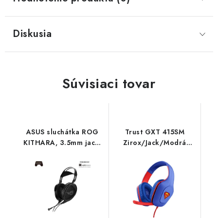
Diskusia
Súvisiaci tovar
ASUS sluchátka ROG
Trust GXT 415SM
KITHARA, 3.5mm jack,
Zirox/Jack/Modrá
USB-C, černá
(Superman) 25738
90YH0470-BHUA00
Asus