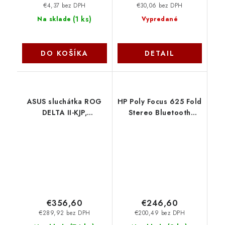
€4,37 bez DPH
€30,06 bez DPH
(
1 ks
)
Na sklade
Vypredané
DO KOŠÍKA
DETAIL
ASUS sluchátka ROG
HP Poly Focus 625 Fold
DELTA II-KJP,
Stereo Bluetooth
Bezdrátová, BT, RF
náhlavní souprava
2.4GHz, 3.5mm jack,
C56XSAA-AC3
bílá 90YH04C0-
BHUA10 Asus
€356,60
€246,60
€289,92 bez DPH
€200,49 bez DPH