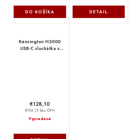
DO KOŠÍKA
DETAIL
Kensington H2000
USB-C sluchátka s
mikrofonem a
ovládáním hlasitosti
K83451WW
€128,10
€104,15 bez DPH
Vypredané