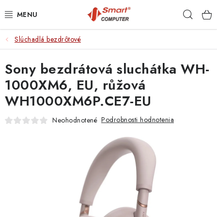
Prejsť
Hľad
na
obsah
Slúchadlá bezdrôtové
NOTEBOOKY
Sony bezdrátová sluchátka WH-
MOBILNÉ ZARIADENIA
1000XM6, EU, růžová
PC A KOMPONENTY
WH1000XM6P.CE7-EU
PERIFÉRIE
Podrobnosti hodnotenia
Neohodnotené
TLAČIARNE
SIETE
ELEKTRONIKA