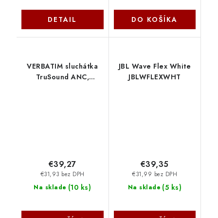
DETAIL
DO KOŠÍKA
VERBATIM sluchátka
JBL Wave Flex White
TruSound ANC,
JBLWFLEXWHT
Bezdrátová, BT, černá
30205 Verbatim
€39,27
€39,35
€31,93 bez DPH
€31,99 bez DPH
(
10 ks
)
(
5 ks
)
Na sklade
Na sklade