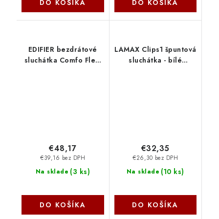
DO KOŠÍKA
DO KOŠÍKA
EDIFIER bezdrátové
LAMAX Clips1 špuntová
sluchátka Comfo Flex,
sluchátka - bílé
Open-ear, Bluetooth,
LMXCL1W Lamax
černá 6923520248810
Belkin
€48,17
€32,35
€39,16 bez DPH
€26,30 bez DPH
(
3 ks
)
(
10 ks
)
Na sklade
Na sklade
DO KOŠÍKA
DO KOŠÍKA