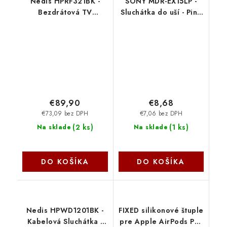
Nedis HPRF321BK -
SONY MDR-EX15LP -
Bezdrátová TV
Sluchátka do uší - Pink
sluchátka | RF | Přes Uši
MDREX15LPPIZPI.AE
| Doba přehrávání až 8
Sony
hodin | 25 m | Černá
€89,90
€8,68
€73,09 bez DPH
€7,06 bez DPH
(
2 ks
)
(
1 ks
)
Na sklade
Na sklade
DO KOŠÍKA
DO KOŠÍKA
Nedis HPWD1201BK -
FIXED silikonové štuple
Kabelová Sluchátka |
pre Apple AirPods Pro