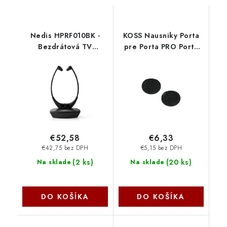
Nedis HPRF010BK -
KOSS Nausniky Porta
Bezdrátová TV
pre Porta PRO Porta
sluchátka | RF | Do uší |
Pro Ear Koss
Doba přehrávání na
baterie: Až 4,5 hodiny
| 35 m | Digitální zvuk |
€52,58
€6,33
€42,75 bez DPH
€5,15 bez DPH
(
2 ks
)
(
20 ks
)
Na sklade
Na sklade
DO KOŠÍKA
DO KOŠÍKA