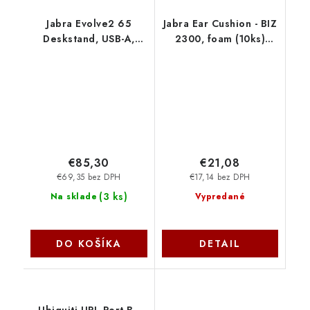
Jabra Evolve2 65
Jabra Ear Cushion - BIZ
Deskstand, USB-A,
2300, foam (10ks)
Black 14207-55
14101-38
€85,30
€21,08
€69,35 bez DPH
€17,14 bez DPH
(
3 ks
)
Na sklade
Vypredané
DO KOŠÍKA
DETAIL
Ubiquiti UPL-Port-B -