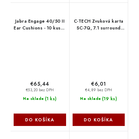
Jabra Engage 40/50 II
C-TECH Zvuková karta
Ear Cushions - 10 kusov
SC-7Q, 7.1 surround
14101-84
sound, audio switch C-
Tech
€65,44
€6,01
€53,20 bez DPH
€4,89 bez DPH
(
1 ks
)
(
19 ks
)
Na sklade
Na sklade
DO KOŠÍKA
DO KOŠÍKA