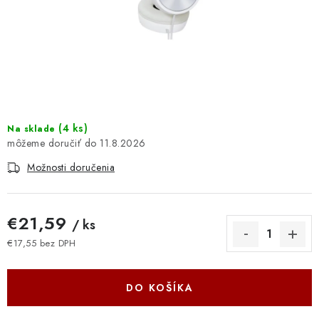
DOMÁCNOSŤ
: DOBRÁ CENA
: PREDAJŇA ZV
: OBĽÚBENÉ PRODUKTY
(
4 ks
)
Na sklade
11.8.2026
: TOP PRODUKTY
Možnosti doručenia
: NOVÉ PRODUKTY
€21,59
/ ks
ZNAČKY
€17,55 bez DPH
Jednotková cena:
Obchodné podmienky
Ochrana osobných údajov
Moja objednávka
Odstúpenie od zmluvy
DO KOŠÍKA
Formuláre na stiahnutie
Napíšte nám