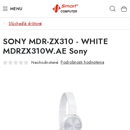
Prejsť
Hľad
na
obsah
Slúchadlá drôtové
NOTEBOOKY
SONY MDR-ZX310 - WHITE
MOBILNÉ ZARIADENIA
MDRZX310W.AE Sony
PC A KOMPONENTY
Podrobnosti hodnotenia
Neohodnotené
PERIFÉRIE
TLAČIARNE
SIETE
ELEKTRONIKA