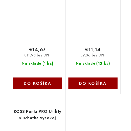
Přes Uši | Délka kabelu
3, veľkosť S, 2 sady
6 m | Ovládání
FIXPL2-S Fixed
Hlasitosti | Černá /
Stříbrná
€14,67
€11,14
€11,93 bez DPH
€9,06 bez DPH
(
1 ks
)
(
12 ks
)
Na sklade
Na sklade
DO KOŠÍKA
DO KOŠÍKA
KOSS Porta PRO Utility
sluchatka vysokej
kvality Porta Pro Utility
Koss