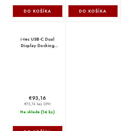
DO KOŠÍKA
DO KOŠÍKA
i-tec USB-C Dual
Display Docking
Station with Power
Delivery 100 W
C31DUALDPDOCKPD I-
Tec
€93,16
€75,74 bez DPH
(
14 ks
)
Na sklade