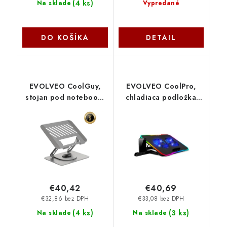
(
4 ks
)
Na sklade
Vypredané
DO KOŠÍKA
DETAIL
EVOLVEO CoolGuy,
EVOLVEO CoolPro,
stojan pod notebook,
chladiaca podložka
17'', záruka 5 rokov,
pod notebook, 2x
šedý COOLGUY-GY
ventilátor, RGB
Evolveo
podsvietenie, čierna
COOLPRO-BK Evolveo
€40,42
€40,69
€32,86 bez DPH
€33,08 bez DPH
(
4 ks
)
(
3 ks
)
Na sklade
Na sklade