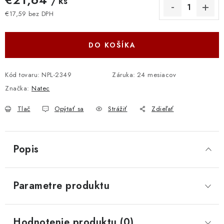
/ ks
€17,59 bez DPH
Jednotková cena:
DO KOŠÍKA
Kód tovaru:
NPL-2349
Záruka
:
24 mesiacov
Značka:
Natec
Tlač
Opýtať sa
Strážiť
Zdieľať
Popis
Parametre produktu
Hodnotenie produktu (0)