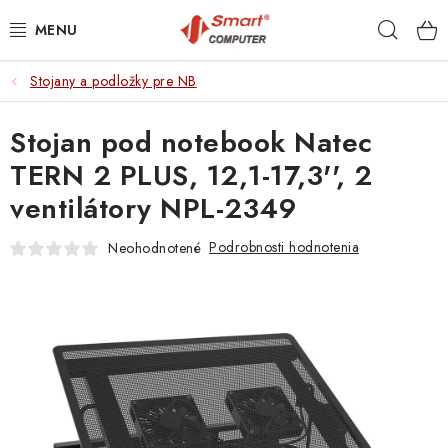
Prejsť
Hľad
na
obsah
Stojany a podložky pre NB
NOTEBOOKY
Stojan pod notebook Natec
MOBILNÉ ZARIADENIA
TERN 2 PLUS, 12,1-17,3'', 2
PC A KOMPONENTY
ventilátory NPL-2349
PERIFÉRIE
Podrobnosti hodnotenia
Neohodnotené
TLAČIARNE
SIETE
ELEKTRONIKA