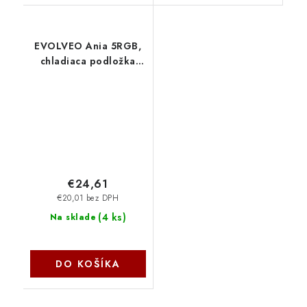
EVOLVEO Ania 5RGB,
chladiaca podložka
pre notebook, 5x
ventilátor, RGB
podsvietenie
ANIA5RGB Evolveo
€24,61
€20,01 bez DPH
(
4 ks
)
Na sklade
DO KOŠÍKA