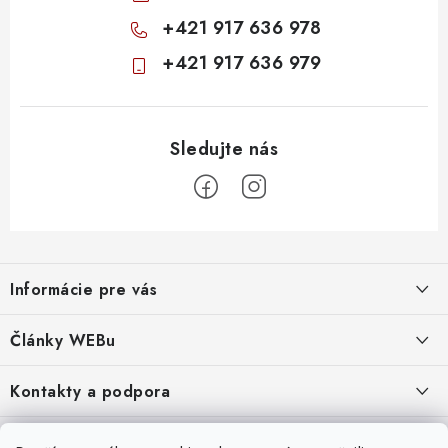
+421 917 636 978
+421 917 636 979
Z
á
Informácie pre vás
p
ä
Obchodné podmienky
Články WEBu
t
Ochrana osobných údajov
i
Dôležité oznamy
Kontakty a podpora
16.6.2026
e
Moja objednávka
Predajňa a sídlo spoločnosti
Servisné služby
Odstúpenie od zmluvy
Nákup na splátky