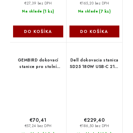
€27,39 bez DPH
€165,20 bez DPH
(
1 ks
)
(
7 ks
)
Na sklade
Na sklade
DO KOŠÍKA
DO KOŠÍKA
GEMBIRD dokovací
Dell dokovacia stanica
stanice pro stolní
SD25 180W USB-C 210-
počítače DD2-U3M2,
BRFM
USB-C, 2x M.2 SATA,
NVMe SSD, černá
Gembird
€70,41
€229,40
€57,24 bez DPH
€186,50 bez DPH