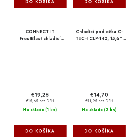
DO KOŠÍKA
DO KOŠÍKA
CONNECT IT
Chladící podložka C-
FrostBlast chladicí
TECH CLP-140, 15,6'',
podložka pod
2x 140mm, 2x USB,
notebook s modrým
modré podsvícení C-
podsvícením, ČERNÁ
Tech
CCP-7100-BK Connect
IT
€19,25
€14,70
€15,65 bez DPH
€11,95 bez DPH
(
1 ks
)
(
3 ks
)
Na sklade
Na sklade
DO KOŠÍKA
DO KOŠÍKA