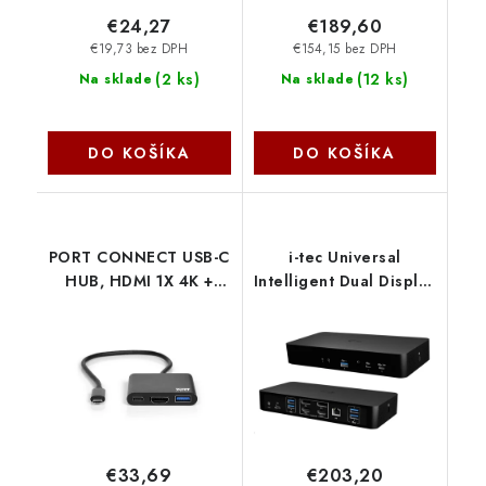
€24,27
€189,60
€19,73 bez DPH
€154,15 bez DPH
(
2 ks
)
(
12 ks
)
Na sklade
Na sklade
DO KOŠÍKA
DO KOŠÍKA
PORT CONNECT USB-C
i-tec Universal
HUB, HDMI 1X 4K +
Intelligent Dual Display
USB-A + USB-C, černý
Docking Station, Power
900140 NoName
Delivery 100W
CAINTGDUAL4KDOCPD
I-Tec
€33,69
€203,20