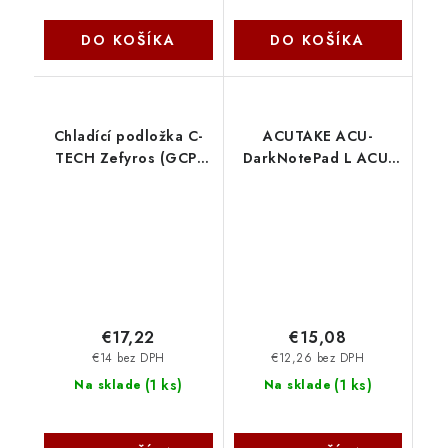
DO KOŠÍKA
DO KOŠÍKA
Chladící podložka C-
ACUTAKE ACU-
TECH Zefyros (GCP-
DarkNotePad L ACU-
01R), casual gaming,
DNPL Acutake
17,3'', červené
podsvícení, regulace
otáče C-Tech
€17,22
€15,08
€14 bez DPH
€12,26 bez DPH
(
1 ks
)
(
1 ks
)
Na sklade
Na sklade