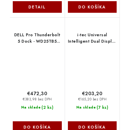
DETAIL
DO KOŠÍKA
DELL Pro Thunderbolt
i-tec Universal
5 Dock - WD25TB5
Intelligent Dual Display
DELL-WD25TB5 Dell
Docking Station, Power
Delivery 100W
CAINTGDUAL4KDOCPD
I-Tec
€472,30
€203,20
€383,98 bez DPH
€165,20 bez DPH
(
2 ks
)
(
7 ks
)
Na sklade
Na sklade
DO KOŠÍKA
DO KOŠÍKA