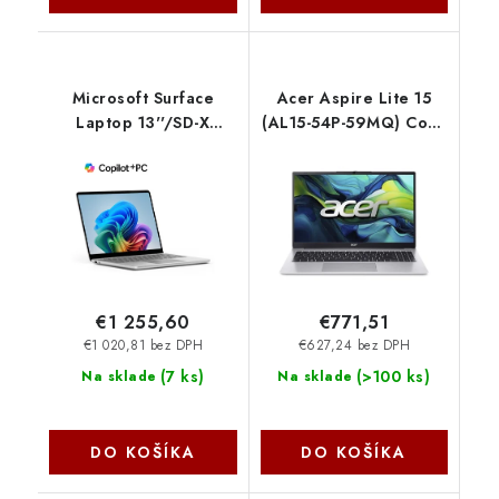
Microsoft Surface
Acer Aspire Lite 15
Laptop 13''/SD-X
(AL15-54P-59MQ) Core
Plus/13''/1920x1280/T/16GB/256GB/Adreno/W11H/Pl
Ultra 5
EP2-36985
115U/16GB/512GB
SSD/15.6" FHD
IPS/Win 11 Home
stříbrný NX.DR9EC.006
€1 255,60
€771,51
€1 020,81 bez DPH
€627,24 bez DPH
(
7 ks
)
(
>100 ks
)
Na sklade
Na sklade
DO KOŠÍKA
DO KOŠÍKA