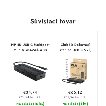
Súvisiaci tovar
HP 4K USB-C Multiport
Club3D Dokovací
Hub 6G842AA-ABB
stanice USB-C 9v1,
2xHDMI, 1xUSB-C,
1xUSB-C PD, 2xUSB,
1xRJ45, microSD/SD,
černá CSV-2552 Club
3D
€34,74
€65,12
€28,24 bez DPH
€52,94 bez DPH
(
10 ks
)
(
1 ks
)
Na sklade
Na sklade