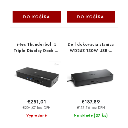
DO KOŠÍKA
DO KOŠÍKA
i-tec Thunderbolt 5
Dell dokovacia stanica
Triple Display Docking
WD25Z 130W USB-C
Station, M.2 slot, 6x
210-BTJB
USB, 2.5 GLAN, Power
Delivery 140W
TB5TRIPLEDOCKM2PD
I-Tec
€251,01
€187,89
€204,07 bez DPH
€152,76 bez DPH
(
37 ks
)
Vypredané
Na sklade