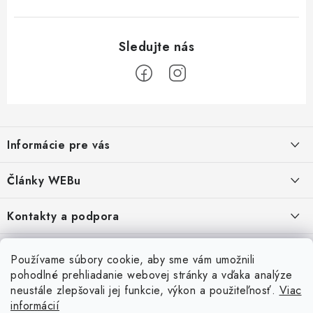
Z
á
Informácie pre vás
p
ä
Obchodné podmienky
Články WEBu
t
Ochrana osobných údajov
i
Dôležité oznamy
Kontakty a podpora
16.6.2026
e
Moja objednávka
Predajňa a sídlo spoločnosti
Servisné služby
Odstúpenie od zmluvy
Nákup na splátky
Používame súbory cookie, aby sme vám umožnili
2.8.2022
23.10.2022
pohodlné prehliadanie webovej stránky a vďaka analýze
Formuláre na stiahnutie
Servis a služby pre Vás
Doprava - UPS
Doprava - Packeta
Splátky - Home Credit
neustále zlepšovali jej funkcie, výkon a použiteľnosť.
Viac
Doprava a Platba
5.3.2022
Ako nakupovať
informácií
Napíšte nám
4.3.2022