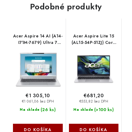
Podobné produkty
Acer Aspire 14 AI (A14-
Acer Aspire Lite 15
I71M-7679) Ultra 7
(AL15-54P-51ZJ) Core
355/16GB/512GB
Ultra 5
SSD/14"
115U/16GB/512GB
WUXGA/Win11
SSD/15.6" FHD
Home/stříbrná
IPS/ESHELL Silver
NX.JYHEC.004
NX.DTHEC.001
€1 305,10
€681,20
€1 061,06 bez DPH
€553,82 bez DPH
(
26 ks
)
(
>100 ks
)
Na sklade
Na sklade
DO KOŠÍKA
DO KOŠÍKA