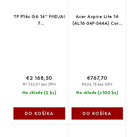
TP P14s G6 14'' FHD/AI
Acer Aspire Lite 16
7
(AL16-54P-544A) Core
Pro350/32G/1T/W11P
5 120U/16GB/512GB
21QL003RCK Lenovo
SSD/16"
WUXGA/Win11
Home/stříbrná
NX.DK4EC.002
€2 168,50
€767,70
€1 763,01 bez DPH
€624,15 bez DPH
(
2 ks
)
(
>100 ks
)
Na sklade
Na sklade
DO KOŠÍKA
DO KOŠÍKA