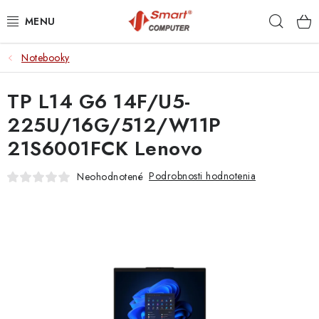
Prejsť
Hľad
na
obsah
Notebooky
NOTEBOOKY
TP L14 G6 14F/U5-
MOBILNÉ ZARIADENIA
225U/16G/512/W11P
PC A KOMPONENTY
21S6001FCK Lenovo
PERIFÉRIE
Podrobnosti hodnotenia
Neohodnotené
TLAČIARNE
SIETE
ELEKTRONIKA