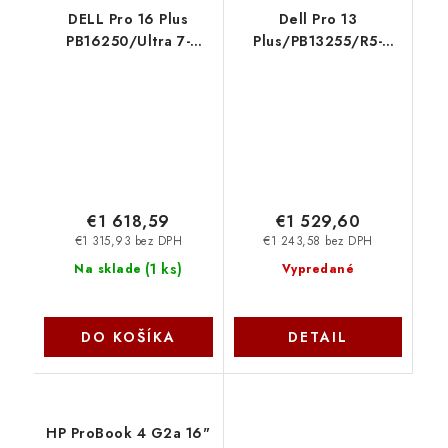
DELL Pro 16 Plus
Dell Pro 13
PB16250/Ultra 7-
Plus/PB13255/R5-
266V/16GB/512GB
220/13,3''/WUXGA/16GB/5
SSD/16" IPS FHD+/IR
int/W11P/Silver/3R
cam+mic/W11P/3Y
NBD RHXXJ
ProSpt/šedá YG65H
Dell
€1 618,59
€1 529,60
€1 315,93 bez DPH
€1 243,58 bez DPH
(
1 ks
)
Na sklade
Vypredané
DO KOŠÍKA
DETAIL
HP ProBook 4 G2a 16"