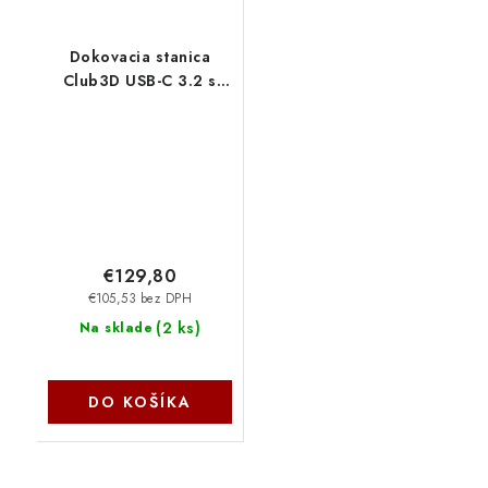
Dokovacia stanica
Club3D USB-C 3.2 s
napájacím adaptérom
Triple Dynamic Display
PD, 100 W CSV-
1564W65 Club 3D
€129,80
€105,53 bez DPH
(
2 ks
)
Na sklade
DO KOŠÍKA