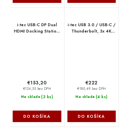
i-tec USB-C DP Dual
i-tec USB 3.0 / USB-C /
HDMI Docking Station,
Thunderbolt, 3x 4K
Power Delivery 100W +
Docking Station, Power
i-tec Universal Charger
Delivery 100W
100W
CATRIPLEDOCKPDPRO
C31TRIVIDPRO100W I-
I-Tec
Tec
€153,20
€222
€124,55 bez DPH
€180,49 bez DPH
(
3 ks
)
(
4 ks
)
Na sklade
Na sklade
DO KOŠÍKA
DO KOŠÍKA