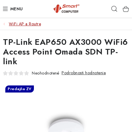
Prejsť
Hľad
na
obsah
WiFi AP a Routre
NOTEBOOKY
TP-Link EAP650 AX3000 WiFi6
MOBILNÉ ZARIADENIA
Access Point Omada SDN TP-
PC A KOMPONENTY
link
PERIFÉRIE
Podrobnosti hodnotenia
Neohodnotené
TLAČIARNE
Predajňa ZV
SIETE
ELEKTRONIKA