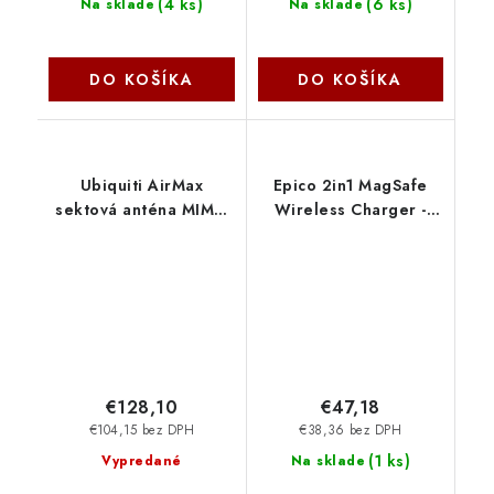
(
4 ks
)
(
6 ks
)
Na sklade
Na sklade
DO KOŠÍKA
DO KOŠÍKA
Ubiquiti AirMax
Epico 2in1 MagSafe
sektová anténa MIMO
Wireless Charger -
5GHz 19dBi 120st. pre
čierna 9915101300200
Rocket AM-5G19-120
€128,10
€47,18
€104,15 bez DPH
€38,36 bez DPH
(
1 ks
)
Vypredané
Na sklade