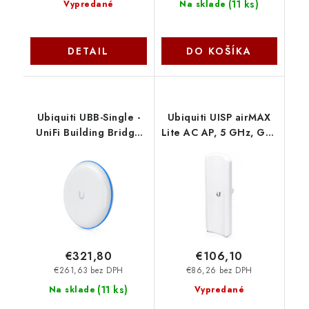
(
11 ks
)
Vypredané
Na sklade
DETAIL
DO KOŠÍKA
Ubiquiti UBB-Single -
Ubiquiti UISP airMAX
UniFi Building Bridge
Lite AC AP, 5 GHz, GPS
single
Access Point (LAP-GPS)
€321,80
€106,10
€261,63 bez DPH
€86,26 bez DPH
(
11 ks
)
Na sklade
Vypredané