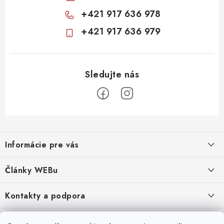
+421 917 636 978
+421 917 636 979
Z
á
Informácie pre vás
p
ä
Obchodné podmienky
Články WEBu
t
Ochrana osobných údajov
i
Dôležité oznamy
Kontakty a podpora
16.6.2026
e
Moja objednávka
Predajňa a sídlo spoločnosti
Servisné služby
Odstúpenie od zmluvy
Nákup na splátky