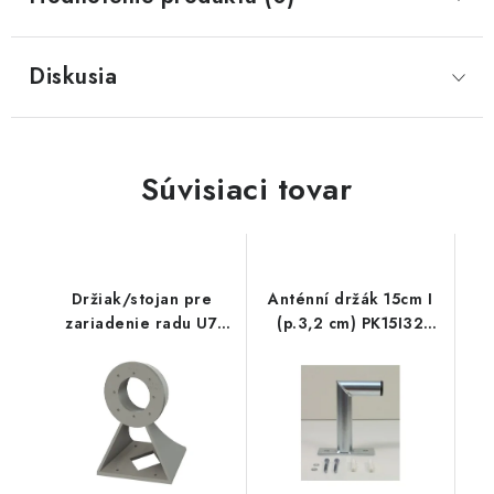
Diskusia
Súvisiaci tovar
Držiak/stojan pre
Anténní držák 15cm I
zariadenie radu U7
(p.3,2 cm) PK15I32
(Lite, LR, Max, PRO)
OEM
biely D-U7-UNI OEM