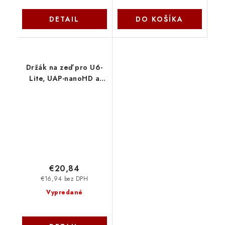
DETAIL
DO KOŠÍKA
Držák na zeď pro U6-
Lite, UAP-nanoHD a
UAP-AC-Lite bílý D-U6-
L OEM
€20,84
€16,94 bez DPH
Vypredané