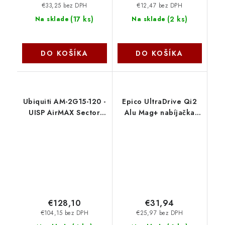
€33,25 bez DPH
€12,47 bez DPH
(
17 ks
)
(
2 ks
)
Na sklade
Na sklade
DO KOŠÍKA
DO KOŠÍKA
Ubiquiti AM-2G15-120 -
Epico UltraDrive Qi2
UISP AirMAX Sector
Alu Mag+ nabíjačka
2.4 GHz, 120 °, 15 dBi
ED70-čierna
Anténa
9915111300064
€128,10
€31,94
€104,15 bez DPH
€25,97 bez DPH