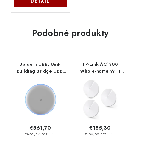
DETAIL
Podobné produkty
Ubiquiti UBB, UniFi
TP-Link AC1300
Building Bridge UBB-
Whole-home WiFi
EU
System Deco M5(3-
Pack), 2xGb TP-link
€561,70
€185,30
€456,67 bez DPH
€150,65 bez DPH