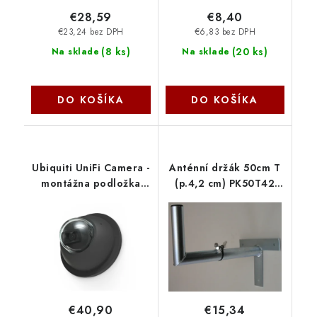
€28,59
€8,40
€23,24 bez DPH
€6,83 bez DPH
(
8 ks
)
(
20 ks
)
Na sklade
Na sklade
DO KOŠÍKA
DO KOŠÍKA
Ubiquiti UniFi Camera -
Anténní držák 50cm T
montážna podložka
(p.4,2 cm) PK50T42
pod kameru (čierna)
OEM
UACC-GB-Plate-B
€40,90
€15,34