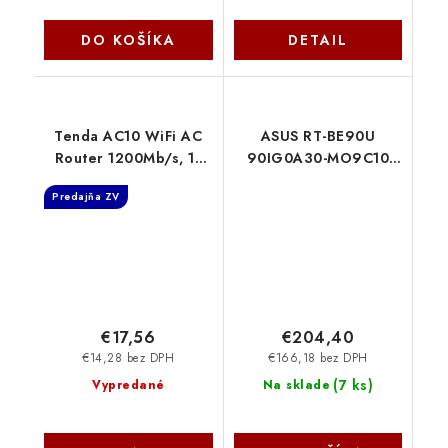
DO KOŠÍKA
DETAIL
Tenda AC10 WiFi AC
ASUS RT-BE90U
Router 1200Mb/s, 1x
90IG0A30-MO9C10
GWAN, 3x GLAN, VPN
Asus
Predajňa ZV
server/klient, WISP,
Universal Repeater
€17,56
€204,40
€14,28 bez DPH
€166,18 bez DPH
(
7 ks
)
Vypredané
Na sklade