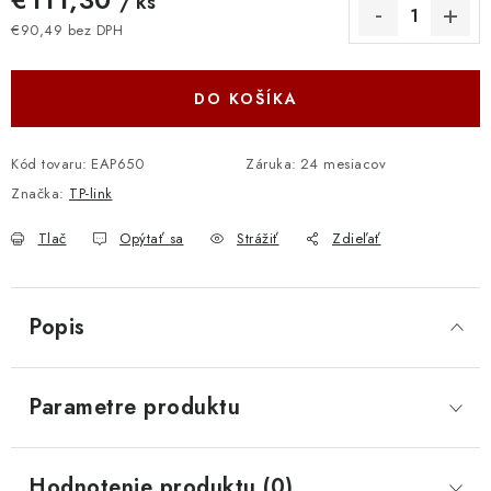
/ ks
€90,49 bez DPH
Jednotková cena:
DO KOŠÍKA
Kód tovaru:
EAP650
Záruka
:
24 mesiacov
Značka:
TP-link
Tlač
Opýtať sa
Strážiť
Zdieľať
Popis
Parametre produktu
Hodnotenie produktu (0)