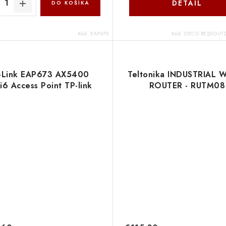
DETAIL
DO KOŠÍKA
Kód:
EAP670
Kód:
DECO BE25-OUTD
-Link EAP673 AX5400
Teltonika INDUSTRIAL 
i6 Access Point TP-link
ROUTER - RUTM08