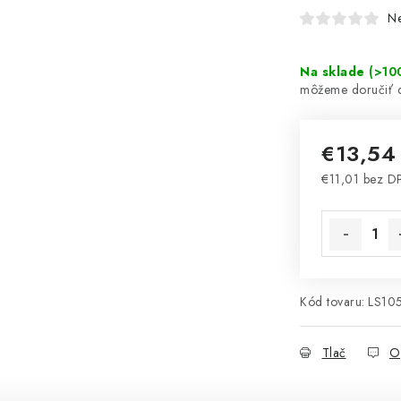
N
Na sklade
(
>10
€13,5
€11,01 bez D
Jednotková 
Kód tovaru:
LS10
Tlač
O