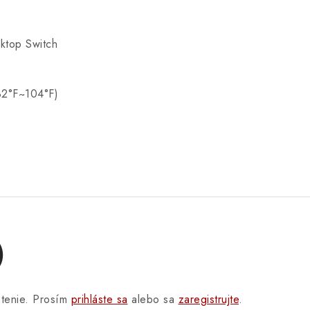
ktop Switch
32°F~104°F)
)
otenie. Prosím
prihláste sa
alebo sa
zaregistrujte
.