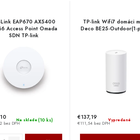
-Link EAP670 AX5400
TP-link Wifi7 domáci 
i6 Access Point Omada
Deco BE25-Outdoor(1-p
SDN TP-link
,10
€137,19
(
10 ks
)
Na sklade
Vypredané
2 bez DPH
€111,54 bez DPH