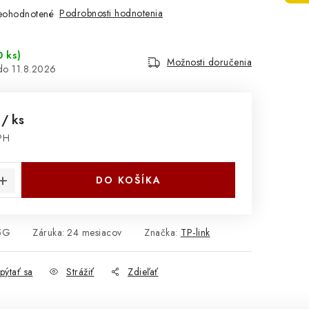
Podrobnosti hodnotenia
eohodnotené
0 ks
)
Možnosti doručenia
11.8.2026
4
/ ks
PH
cena:
DO KOŠÍKA
5G
Záruka
:
24 mesiacov
Značka:
TP-link
pýtať sa
Strážiť
Zdieľať