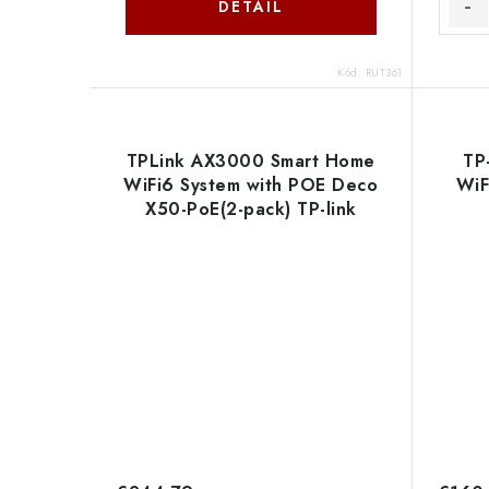
DETAIL
Kód:
RUT361
TPLink AX3000 Smart Home
TP
WiFi6 System with POE Deco
WiF
X50-PoE(2-pack) TP-link