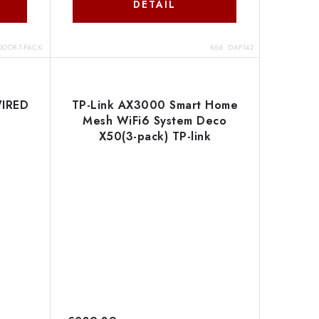
DETAIL
OOR-1-PACK-
Kód:
DAP142
WIRED
TP-Link AX3000 Smart Home
Mesh WiFi6 System Deco
X50(3-pack) TP-link