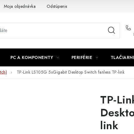
Moja objednávka
Odstúpenie od zmluvy
Formuláre na stiah
PC A KOMPONENTY
PERIFÉRIE
TLAČIARN
tch)
TP-Link LS105G 5xGigabit Desktop Switch fanless TP-link
TP-Lin
Deskto
link