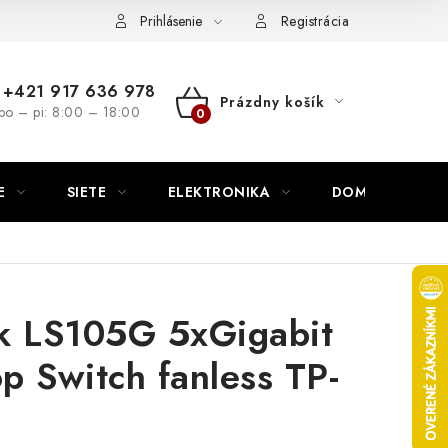
nutie
Napíšte nám
Prihlásenie
Registrácia
+421 917 636 978
Prázdny košík
po – pi: 8:00 – 18:00
NÁKUPNÝ
KOŠÍK
E
SIETE
ELEKTRONIKA
DOMÁCNOSŤ
k LS105G 5xGigabit
p Switch fanless TP-