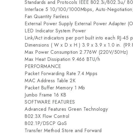
Standards and Protocols IEEE 802.3i/802.3u/ 8
Interface 5 10/100/1000Mbps, Auto-Negotiation
Fan Quantity Fanless
External Power Supply External Power Adapter (
LED Indicator System Power
Link/Act indicators per port built into each RJ-45 p
Dimensions ( W x D x H ) 3.9 x 3.9 x 1.0 in. (99
Max Power Consumption 2.776W (220V/50Hz)
Max Heat Dissipation 9.466 BTU/h
PERFORMANCE
Packet Forwarding Rate 7.4 Mpps
MAC Address Table 2K
Packet Buffer Memory 1 Mb
Jumbo Frame 16 KB
SOFTWARE FEATURES
Advanced Features Green Technology
802.3X Flow Control
802.1P/DSCP QoS
Transfer Method Store and Forward