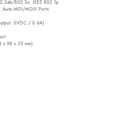
02.3ab/802.3x, IEEE 802.1p
, Auto-MDI/MDIX Ports
Output: 5VDC / 0.6A)
ort
.8 x 98 x 25 mm)