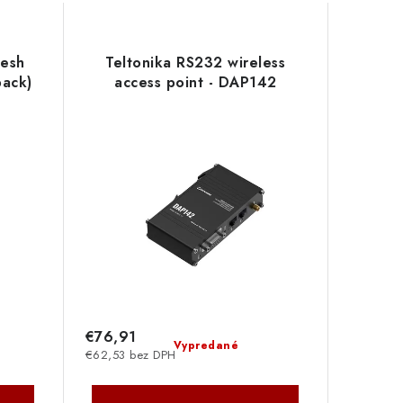
mesh
Teltonika RS232 wireless
ack)
access point - DAP142
€76,91
Vypredané
€62,53 bez DPH